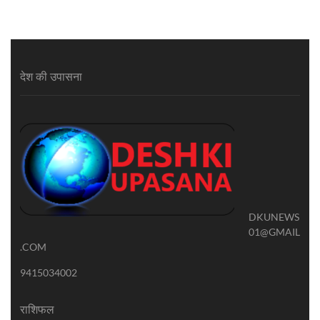
देश की उपासना
DKUNEWS
01@GMAIL
.COM
9415034002
राशिफल