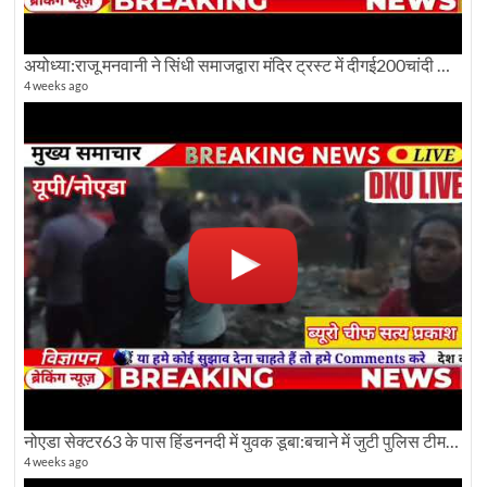
अयोध्या:राजू मनवानी ने सिंधी समाजद्वारा मंदिर ट्रस्ट में दीगई200चांदी की ईंटों पर सवाल का किया विरोध
4 weeks ago
नोएडा सेक्टर63 के पास हिंडननदी में युवक डूबा:बचाने में जुटी पुलिस टीम: देखिए पूरी ग्राउंड रिपोर्टिंग
4 weeks ago