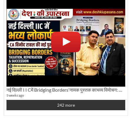
नई दिल्ली I I Cमें Bridging Borders'नामक पुस्तक काभव्य विमोचन: Dku ब्यूरो चीफ की ग्राउंड रिपोर्टिंग
5 weeks ago
242 more