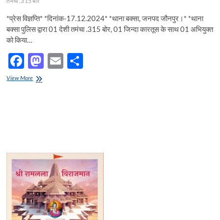
तमंचा .315 बोर
*प्रेस विज्ञप्ति* *दिनांक-17.12.2024* *थाना बक्सा, जनपद जौनपुर।* *थाना
बक्सा पुलिस द्वारा 01 देशी तमंचा .315 बोर, 01 जिन्दा कारतूस के साथ 01 अभियुक्त
को किया…
F
M
E
S
ac
as
m
h
थाना
View More
e
बक्सा
to
ail
ar
पुलिस
b
d
e
द्वारा
01
o
o
देशी
तमंचा
o
n
.315
बोर,
k
01
जिन्दा
कारतूस
के
साथ
01
अभियुक्त
को