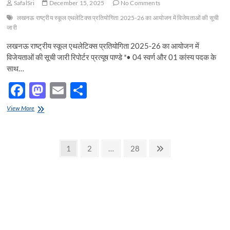
SafalSri
December 15, 2025
No Comments
लिए
गर्ल्स
लखनऊ राष्ट्रीय स्कूल एथलेटिक्स प्रतियोगिता 2025-26 का आयोजन में विजेयताओं की सूची
विंटर
जारी
कैंप
लॉन्च
लखनऊ राष्ट्रीय स्कूल एथलेटिक्स प्रतियोगिता 2025-26 का आयोजन में
किया
विजेयताओं की सूची जारी रिपोर्टर प्रत्यूष पाण्डे *• 04 स्वर्ण और 01 कांस्य पदक के
साथ…
F
M
E
S
ac
as
m
h
लखनऊ
View More
e
राष्ट्रीय
to
ail
ar
स्कूल
b
d
e
एथलेटिक्स
Posts
प्रतियोगिता
Page
Page
Page
Next
1
2
…
28
o
o
2025-
page
pagination
26
o
n
का
आयोजन
k
में
विजेयताओं
की
सूची
जारी