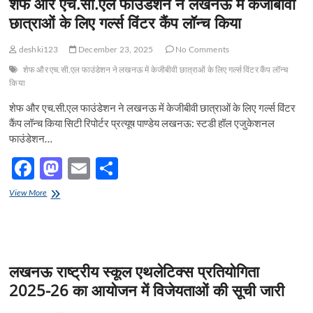
शेफ और एच.सी.एल फाउंडेशन ने लखनऊ में केजीबीवी
o
n
ओजस
छात्राओं के लिए गर्ल्स विंटर कैंप लॉन्च किया
और
k
अदिति
deshki123
December 23, 2025
No Comments
शेफ और एच.सी.एल फाउंडेशन ने लखनऊ में केजीबीवी छात्राओं के लिए गर्ल्स विंटर कैंप लॉन्च
किया
शेफ और एच.सी.एल फाउंडेशन ने लखनऊ में केजीबीवी छात्राओं के लिए गर्ल्स विंटर
कैंप लॉन्च किया सिटी रिपोर्टर प्रत्यूष पाण्डेय लखनऊ: स्टडी हॉल एजुकेशनल
फाउंडेशन…
F
M
E
S
ac
as
m
h
शेफ
View More
e
और
to
ail
ar
एच.सी.एल
b
d
e
फाउंडेशन
ने
o
o
लखनऊ
लखनऊ राष्ट्रीय स्कूल एथलेटिक्स प्रतियोगिता
में
o
n
केजीबीवी
2025-26 का आयोजन में विजेयताओं की सूची जारी
छात्राओं
k
के