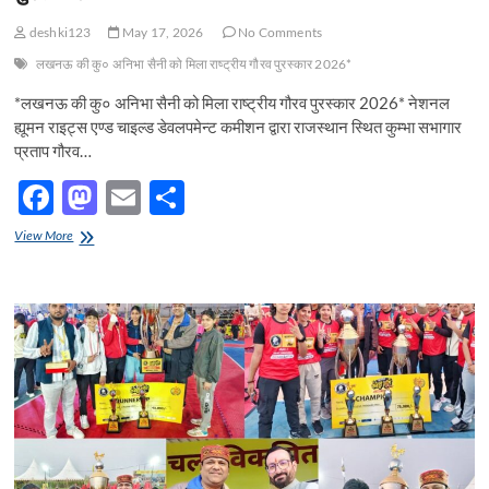
से
सम्मानित”
deshki123
May 17, 2026
No Comments
लखनऊ की कु० अनिभा सैनी को मिला राष्ट्रीय गौरव पुरस्कार 2026*
*लखनऊ की कु० अनिभा सैनी को मिला राष्ट्रीय गौरव पुरस्कार 2026* नेशनल
ह्यूमन राइट्स एण्ड चाइल्ड डेवलपमेन्ट कमीशन द्वारा राजस्थान स्थित कुम्भा सभागार
प्रताप गौरव…
F
M
E
S
ac
as
m
h
लखनऊ
View More
e
की
to
ail
ar
कु०
b
d
e
अनिभा
सैनी
o
o
को
मिला
o
n
राष्ट्रीय
गौरव
k
पुरस्कार
2026