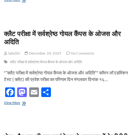
e
स्तरीय
to
ail
ar
वालीबाल
b
d
e
एवं
खो
o
o
खो
क्लैट परीक्षा में सर्वश्रेष्ठ गोयल कैंपस के ओजस और
महिला
o
n
प्रतियोगिता
अदिति
का
k
शानदार
SafalSri
December 24, 2025
No Comments
शुभारंभ
क्लैट परीक्षा में सर्वश्रेष्ठ गोयल कैंपस के ओजस और अदिति
*”क्लैट परीक्षा में सर्वश्रेष्ठ गोयल कैंपस के ओजस और अदिति”* कॉमन लॉ एडमिशन
टेस्ट ( क्लैट) की प्रवेश परीक्षा का परिणाम दिन मंगलवार दिनांक १६…
F
M
E
S
ac
as
m
h
क्लैट
View More
e
परीक्षा
to
ail
ar
में
b
d
e
सर्वश्रेष्ठ
गोयल
o
o
कैंपस
के