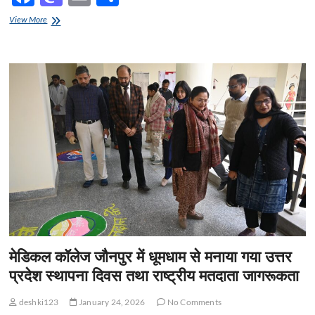
ac
as
m
h
भारतीय
View More
e
विकास
to
ail
ar
समिति
b
d
e
द्वारा
आयोजित
o
o
चित्रकला
एवं
o
n
निबन्ध
प्रतियोगिता
k
में
बच्चें
हुए
पुरस्कृत
मेडिकल कॉलेज जौनपुर में धूमधाम से मनाया गया उत्तर
प्रदेश स्थापना दिवस तथा राष्ट्रीय मतदाता जागरूकता
deshki123
January 24, 2026
No Comments