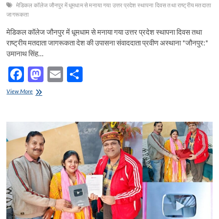
मेडिकल कॉलेज जौनपुर में धूमधाम से मनाया गया उत्तर प्रदेश स्थापना दिवस तथा राष्ट्रीय मतदाता
जागरूकता
मेडिकल कॉलेज जौनपुर में धूमधाम से मनाया गया उत्तर प्रदेश स्थापना दिवस तथा
राष्ट्रीय मतदाता जागरूकता देश की उपासना संवाददाता प्रवीण अस्थाना *जौनपुर:*
उमानाथ सिंह…
F
M
E
S
ac
as
m
h
मेडिकल
View More
e
कॉलेज
to
ail
ar
जौनपुर
b
d
e
में
धूमधाम
o
o
से
मनाया
o
n
गया
उत्तर
k
प्रदेश
स्थापना
दिवस
तथा
राष्ट्रीय
मतदाता