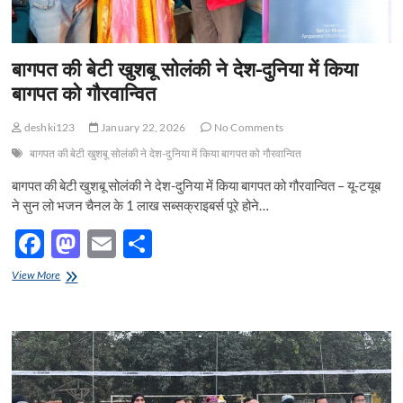
जागरूकता
बागपत की बेटी खुशबू सोलंकी ने देश-दुनिया में किया
बागपत को गौरवान्वित
deshki123
January 22, 2026
No Comments
बागपत की बेटी खुशबू सोलंकी ने देश-दुनिया में किया बागपत को गौरवान्वित
बागपत की बेटी खुशबू सोलंकी ने देश-दुनिया में किया बागपत को गौरवान्वित – यू-टयूब
ने सुन लो भजन चैनल के 1 लाख सब्सक्राइबर्स पूरे होने…
F
M
E
S
ac
as
m
h
बागपत
View More
e
की
to
ail
ar
बेटी
b
d
e
खुशबू
सोलंकी
o
o
ने
देश-
o
n
दुनिया