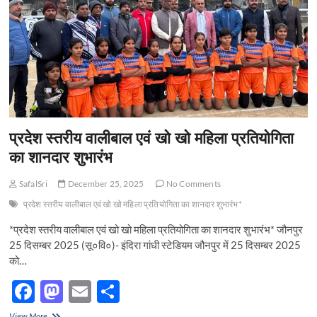
में
k
किया
बागपत
को
गौरवान्वित
प्रदेश स्तरीय वालीबाल एवं खो खो महिला प्रतियोगिता
का शानदार शुभारंभ
SafalSri
December 25, 2025
No Comments
प्रदेश स्तरीय वालीबाल एवं खो खो महिला प्रतियोगिता का शानदार शुभारंभ*
*प्रदेश स्तरीय वालीबाल एवं खो खो महिला प्रतियोगिता का शानदार शुभारंभ* जौनपुर
25 दिसम्बर 2025 (सू०वि०)- इंदिरा गांधी स्टेडियम जौनपुर में 25 दिसम्बर 2025
को…
F
M
E
S
ac
as
m
h
प्रदेश
View More