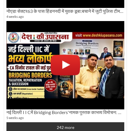
नोएडा सेक्टर63 के पास हिंडननदी में युवक डूबा:बचाने में जुटी पुलिस टीम: देखिए पूरी ग्राउंड रिपोर्टिंग
4 weeks ago
नई दिल्ली I I Cमें Bridging Borders'नामक पुस्तक काभव्य विमोचन: Dku ब्यूरो चीफ की ग्राउंड रिपोर्टिंग
5 weeks ago
242 more