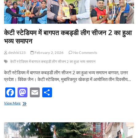
केटी स्टेडियम में बागपत कबड्डी लीग सीजन 2 का हुआ
भव्य समापन
deshki123
February 2, 2026
No Comments
केटी स्टेडियम में बागपत कबड्डी लीग सीजन 2 का हुआ भव्य समापन
केटी स्टेडियम में बागपत कबड्डी लीग सीजन 2 का हुआ भव्य समापन बागपत, उत्तर
प्रदेश। विवेक जैन। केटी स्टेडियम, मुबारिकपुर खेकड़ा में आयोजित तीन दिवसीय…
F
M
E
S
ac
as
m
h
केटी
View More
e
स्टेडियम
to
ail
ar
में
b
d
e
बागपत
कबड्डी
o
o
लीग
सीजन