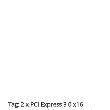
t
o
n
Tag:
2 x PCI Express 3 0 x16