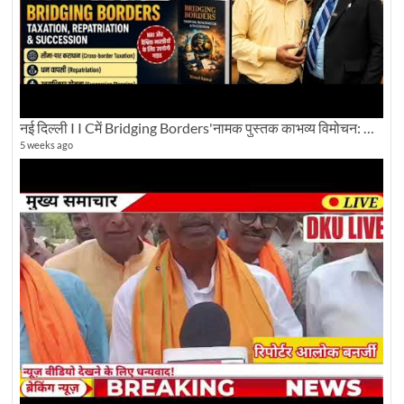
नई दिल्ली I I Cमें Bridging Borders'नामक पुस्तक काभव्य विमोचन: Dku ब्यूरो चीफ की ग्राउंड रिपोर्टिंग
5 weeks ago