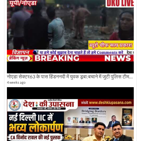
नोएडा सेक्टर63 के पास हिंडननदी में युवक डूबा:बचाने में जुटी पुलिस टीम: देखिए पूरी ग्राउंड रिपोर्टिंग
4 weeks ago