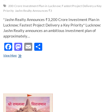
200 Crore Investment Plan in Lucknow; Fastest Project Delivery a Key
Priority
Jashn Realty Announces ₹3
*Jashn Realty Announces ₹3,200 Crore Investment Plan in
Lucknow; Fastest Project Delivery a Key Priority* Lucknow:
Jashn Realty announces an ambitious investment plan of
approximately…
F
M
E
S
ac
as
m
h
Jashn
View More
e
Realty
to
ail
ar
Announces
b
d
e
₹3,200
Crore
o
o
Investment
Plan
o
n
in
Lucknow;
k
Fastest
Project
Delivery
a