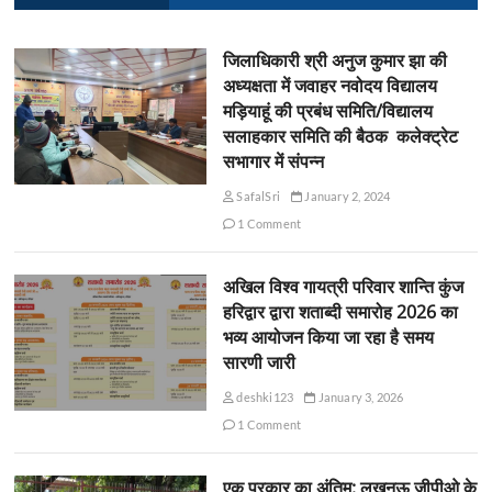
जिलाधिकारी श्री अनुज कुमार झा की
अध्यक्षता में जवाहर नवोदय विद्यालय
मड़ियाहूं की प्रबंध समिति/विद्यालय
सलाहकार समिति की बैठक कलेक्ट्रेट
सभागार में संपन्न
SafalSri
January 2, 2024
1 Comment
अखिल विश्व गायत्री परिवार शान्ति कुंज
हरिद्वार द्वारा शताब्दी समारोह 2026 का
भव्य आयोजन किया जा रहा है समय
सारणी जारी
deshki123
January 3, 2026
1 Comment
एक प्रकार का अंतिम: लखनऊ जीपीओ के