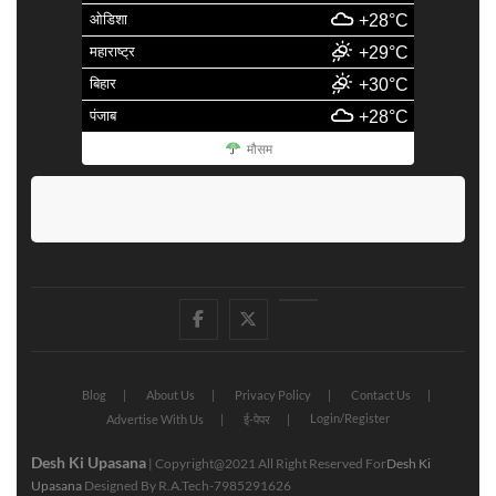
ओडिशा
+28°C
महाराष्ट्र
+29°C
बिहार
+30°C
पंजाब
+28°C
मौसम
facebook
Twitter
Youtube
Blog
About Us
Privacy Policy
Contact Us
Login/Register
Advertise With Us
ई-पेपर
Desh Ki Upasana
| Copyright@2021 All Right Reserved For
Desh Ki
Upasana
Designed By R.A.Tech-7985291626