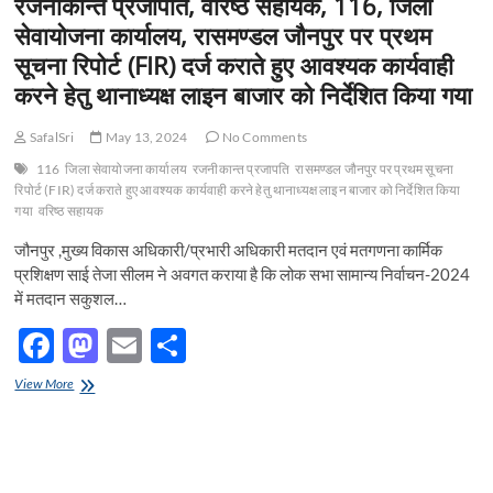
रजनीकान्त प्रजापति, वरिष्ठ सहायक, 116, जिला
t
सेवायोजना कार्यालय, रासमण्डल जौनपुर पर प्रथम
o
सूचना रिपोर्ट (FIR) दर्ज कराते हुए आवश्यक कार्यवाही
n
करने हेतु थानाध्यक्ष लाइन बाजार को निर्देशित किया गया
SafalSri
May 13, 2024
No Comments
116
जिला सेवायोजना कार्यालय
रजनीकान्त प्रजापति
रासमण्डल जौनपुर पर प्रथम सूचना
रिपोर्ट (FIR) दर्ज कराते हुए आवश्यक कार्यवाही करने हेतु थानाध्यक्ष लाइन बाजार को निर्देशित किया
गया
वरिष्ठ सहायक
जौनपुर ,मुख्य विकास अधिकारी/प्रभारी अधिकारी मतदान एवं मतगणना कार्मिक
प्रशिक्षण साई तेजा सीलम ने अवगत कराया है कि लोक सभा सामान्य निर्वाचन-2024
में मतदान सकुशल…
F
M
E
S
ac
as
m
h
रजनीकान्त
View More
e
प्रजापति,
to
ail
ar
वरिष्ठ
b
d
e
सहायक,
116,
o
o
जिला