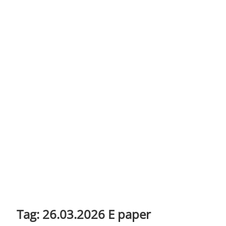
t
o
n
Tag:
26.03.2026 E paper