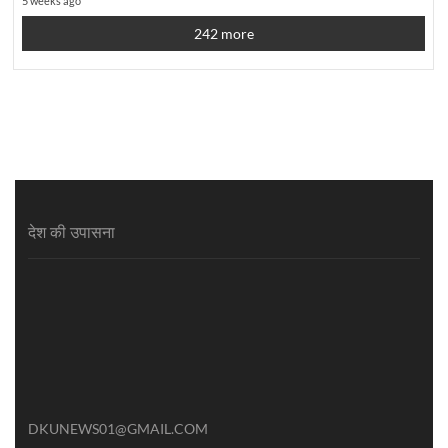
5 weeks ago
242 more
देश की उपासना
DKUNEWS01@GMAIL.COM