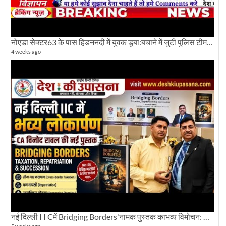
नोएडा सेक्टर63 के पास हिंडननदी में युवक डूबा:बचाने में जुटी पुलिस टीम: देखिए पूरी ग्राउंड रिपोर्टिंग
4 weeks ago
नई दिल्ली I I Cमें Bridging Borders'नामक पुस्तक काभव्य विमोचन: Dku ब्यूरो चीफ की ग्राउंड रिपोर्टिंग