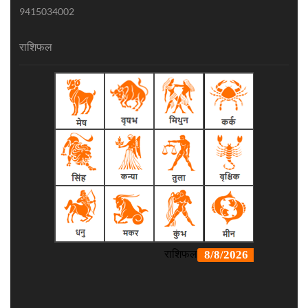
9415034002
राशिफल