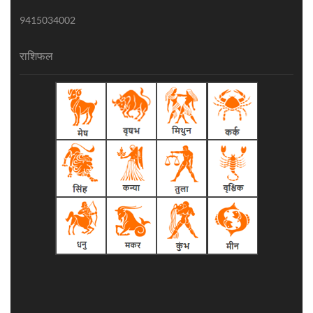
9415034002
राशिफल