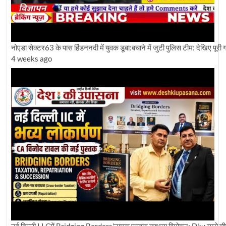
नोएडा सेक्टर63 के पास हिंडननदी में युवक डूबा:बचाने में जुटी पुलिस टीम: देखिए पूरी ग्र
4 weeks ago
नई दिल्ली I I Cमें Bridging Borders'नामक पुस्तक काभव्य विमोचन: Dku ब्यूरो चीफ 