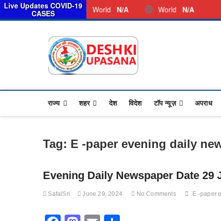
स
Live Updates COVID-19
Thursday, August 06, 2026
Dkunewso1@gmail.com
World
N/A
World
N/A
CASES
Desh Ki 
ALL HINDI NEWS,UP HIND
राज्य
शहर
देश
विदेश
टॉप न्यूज़
अपराध
Tag:
E -paper evening daily ne
Evening Daily Newspaper Date 29 
SafalSri
June 29, 2024
No Comments
E -paper 