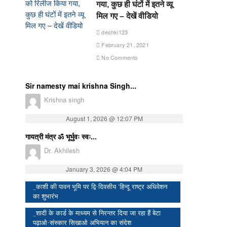
गया, कुछ ही घंटों में इतने व्यू
मिल गए – देखें वीडियो
deshki123
February 21, 2021
No Comments
Sir namesty mai krishna Singh...
Krishna singh
August 1, 2026 @ 12:07 PM
गायत्री मंत्र ॐ भूर्भुवः स्वः...
Dr. Akhilesh
January 3, 2026 @ 4:04 PM
_काशी की पावन भूमि पर द्वि-दिवसीय ‘हिन्दू राष्ट्र अधिवेशन
का शुभारंभ
_शादी के कार्ड के माध्यम से निरन्तर दिया जा रहा हैं बेटा
पढ़ाओ-संस्कार सिखाओ अभियान का संदेश