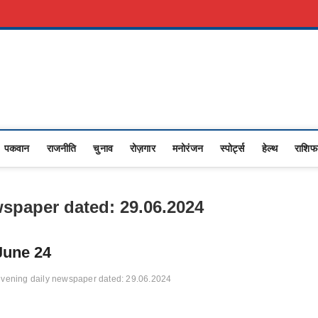
रकारी नौकरी
Advertise With Us
About Us
Contact Us
Privacy Policy
Upasana
I NEWS,RASHTRIYA NEWS,VIDESH NEWS,
पकवान
राजनीति
चुनाव
रोज़गार
मनोरंजन
स्पोर्ट्स
हेल्थ
राशि
wspaper dated: 29.06.2024
June 24
evening daily newspaper dated: 29.06.2024