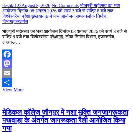
उद्देश्य
deshki123
August 8, 2026
No Comments
भोजपुरी महोत्सव का भव्य
से
आयोजन दिनांक 08 अगस्त 2026 को सायं 3 बजे से रात्रि 8 बजे तक
भारत
विश्वेश्वरैया प्रेक्षागृह
लखनऊ में भव्य आयोजन सम्पन्न
लोक निर्माण
विकास
विभाग
हजरतगंज
परिषद–
स्वर्णिम
भोजपुरी महोत्सव का भव्य आयोजन दिनांक 08 अगस्त 2026 को सायं 3 बजे से
शाखा
रात्रि 8 बजे तक विश्वेश्वरैया प्रेक्षागृह, लोक निर्माण विभाग, हजरतगंज,
द्वारा
लखनऊ…
एक
महत्वपूर्ण
कदम
उठाया
Facebook
गया
Mastodon
Email
भोजपुरी
View More
Share
महोत्सव
का
भव्य
आयोजन
मेडिकल कॉलेज जौनपुर में नशा मुक्ति जनजागरूकता
दिनांक
पखवाड़ा के अंतर्गत जागरूकता रैली आयोजित किया
08
अगस्त
गया
2026