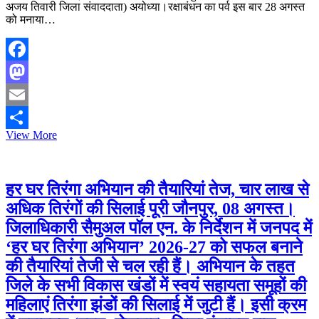
अजय तिवारी जिला संवाददाता) अयोध्या।रक्षाबंधन का पर्व इस बार 28 अगस्त
को मनाया…
Facebook
Mastodon
Email
डाक
View More
Share
विभाग
वॉटरप्रूफ
लिफाफे
में
हर घर तिरंगा अभियान की तैयारियां तेज, चार लाख से
भाइयों
अधिक तिरंगों की सिलाई पूरी जौनपुर, 08 अगस्त।
तक
पहुंचाएगा
जिलाधिकारी सैमुअल पॉल एन. के निर्देशन में जनपद में
स्नेह
‘हर घर तिरंगा अभियान’ 2026-27 को सफल बनाने
का
धागा
की तैयारियां तेजी से चल रही हैं। अभियान के तहत
जिले के सभी विकास खंडों में स्वयं सहायता समूहों की
महिलाएं तिरंगा झंडों की सिलाई में जुटी हैं। इसी क्रम