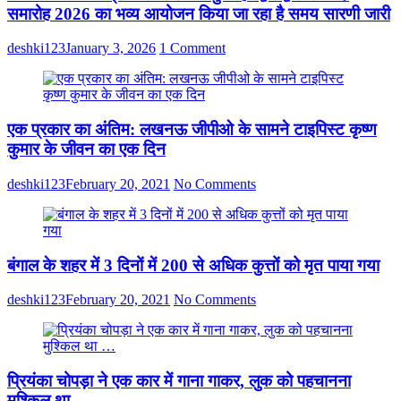
जिला
समारोह 2026 का भव्य आयोजन किया जा रहा है समय सारणी जारी
पंचायत
राज
deshki123
January 3, 2026
1 Comment
अधिकारी
और
जिला
मिशन
प्रबंधक
एक प्रकार का अंतिम: लखनऊ जीपीओ के सामने टाइपिस्ट कृष्ण
ने
कुमार के जीवन का एक दिन
विकास
खंड
धर्मापुर,
deshki123
February 20, 2021
No Comments
मुफ्तीगंज
और
केराकत
में
स्वयं
बंगाल के शहर में 3 दिनों में 200 से अधिक कुत्तों को मृत पाया गया
सहायता
समूहों
deshki123
February 20, 2021
No Comments
द्वारा
संचालित
तिरंगा
सिलाई
केंद्रों
प्रियंका चोपड़ा ने एक कार में गाना गाकर, लुक को पहचानना
का
मुश्किल था …