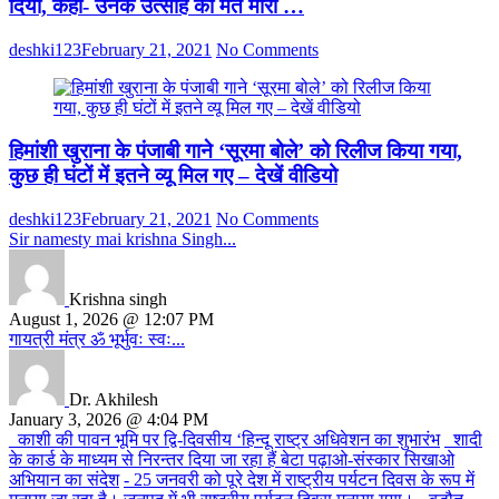
दिया, कहा- उनके उत्साह को मत मारो …
ग्राम
पंचायत
निशान
deshki123
February 21, 2021
No Comments
तथा
पयहारी
बाबा
महिला
स्वयं
हिमांशी खुराना के पंजाबी गाने ‘सूरमा बोले’ को रिलीज किया गया,
सहायता
कुछ ही घंटों में इतने व्यू मिल गए – देखें वीडियो
समूह
ग्राम
deshki123
February 21, 2021
No Comments
पंचायत
Sir namesty mai krishna Singh...
कुंडी
की
महिलाएं
Krishna singh
तिरंगा
August 1, 2026 @ 12:07 PM
झंडों
गायत्री मंत्र ॐ भूर्भुवः स्वः...
की
सिलाई
करती
Dr. Akhilesh
मिलीं।
January 3, 2026 @ 4:04 PM
जनपद
_काशी की पावन भूमि पर द्वि-दिवसीय ‘हिन्दू राष्ट्र अधिवेशन का शुभारंभ
_शादी
में
के कार्ड के माध्यम से निरन्तर दिया जा रहा हैं बेटा पढ़ाओ-संस्कार सिखाओ
इस
अभियान का संदेश
- 25 जनवरी को पूरे देश में राष्ट्रीय पर्यटन दिवस के रूप में
वर्ष