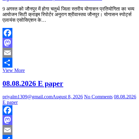
जागरूकता
रैली
9 अगस्त को जौनपुर में होगा चतुर्थ जिला स्तरीय योगासन प्रतियोगिता का भव्य
आयोजित
आयोजन सिटी क्राइम रिपोर्टर अनुराग श्रीवास्तव जौनपुर। योगासन स्पोर्ट्स
किया
एलायंस एसोसिएशन के…
गया
Facebook
Mastodon
Email
9
View More
Share
अगस्त
को
08.08.2026 E paper
जौनपुर
में
priyalm1309@gmail.com
August 8, 2026
No Comments
08.08.2026
होगा
E paper
चतुर्थ
जिला
स्तरीय
Facebook
योगासन
प्रतियोगिता
Mastodon
का
भव्य