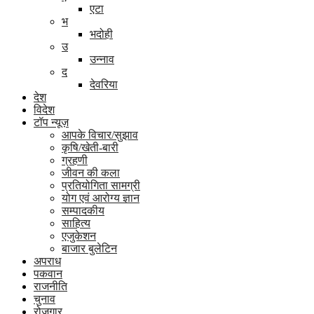
एटा
भ
भदोही
उ
उन्नाव
द
देवरिया
देश
विदेश
टॉप न्यूज़
आपके विचार/सुझाव
कृषि/खेती-बारी
ग्रहणी
जीवन की कला
प्रतियोगिता सामग्री
योग एवं आरोग्य ज्ञान
सम्पादकीय
साहित्य
एजुकेशन
बाजार बुलेटिन
अपराध
पकवान
राजनीति
चुनाव
रोज़गार