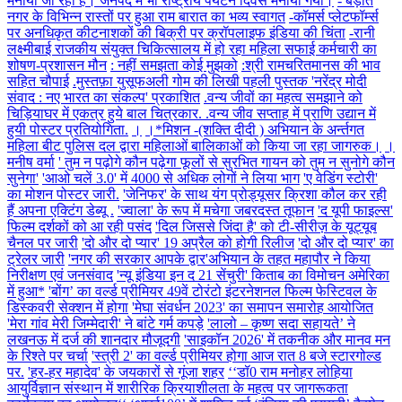
मनाया जा रहा है। जनपद में भी राष्ट्रीय पर्यटन दिवस मनाया गया।
- बड़ौत
पांच
नगर के विभिन्न रास्तों पर हुआ राम बारात का भव्य स्वागत
-कॉमर्स प्लेटफॉर्म्स
लाख
पर अनधिकृत कीटनाशकों की बिक्री पर क्रॉपलाइफ इंडिया की चिंता
-रानी
तिरंगा
लक्ष्मीबाई राजकीय संयुक्त चिकित्सालय में हो रहा महिला सफाई कर्मचारी का
झंडों
शोषण-प्रशासन मौन
: नहीं समझता कोई मुझको
:श्री रामचरितमानस की भाव
की
सहित चौपाई
.मुस्तफ़ा युसूफअली गोम की लिखी पहली पुस्तक 'नरेंद्र मोदी
सिलाई
संवाद : नए भारत का संकल्प' प्रकाशित
.वन्य जीवों का महत्व समझाने को
का
चिड़ियाघर में एकत्र हुये बाल चित्रकार. .वन्य जीव सप्ताह में प्राणि उद्यान में
लक्ष्य
हुयी पोस्टर प्रतियोगिता.
।
।*मिशन -(शक्ति दीदी ) अभियान के अर्न्तगत
निर्धारित
महिला बीट पुलिस दल द्वारा महिलाओं बालिकाओं को किया जा रहा जागरुक।
।
किया
मनीष वर्मा
' तुम न पढ़ोगे कौन पढ़ेगा फूलों से सुरभित गायन को तुम न सुनोगे कौन
गया
सुनेगा'
'आओ चलें 3.0' में 4000 से अधिक लोगों ने लिया भाग
'ए वेडिंग स्टोरी'
है।
का मोशन पोस्टर जारी.
'जेनिफर' के साथ यंग प्रोड्यूसर क्रिशा कौल कर रही
इसके
हैं अपना एक्टिंग डेब्यू .
'ज्वाला' के रूप में मचेगा जबरदस्त तूफान
'द यूपी फाइल्स'
सापेक्ष
फिल्म दर्शकों को आ रही पसंद
'दिल जिससे जिंदा है' को टी-सीरीज़ के यूट्यूब
अब
चैनल पर जारी
'दो और दो प्यार' 19 अप्रैल को होगी रिलीज
'दो और दो प्यार' का
तक
ट्रेलर जारी
'नगर की सरकार आपके द्वार'अभियान के तहत महापौर ने किया
चार
निरीक्षण एवं जनसंवाद
'न्यू इंडिया इन द 21 सेंचुरी' किताब का विमोचन अमेरिका
लाख
में हुआ*
'बोंग’ का वर्ल्ड प्रीमियर 49वें टोरंटो इंटरनेशनल फिल्म फेस्टिवल के
से
डिस्कवरी सेक्शन में होगा
'मेघा संवर्धन 2023' का समापन समारोह आयोजित
अधिक
'मेरा गांव मेरी जिम्मेदारी' ने बांटे गर्म कपड़े
'लालो – कृष्ण सदा सहायते’ ने
तिरंगों
लखनऊ में दर्ज की शानदार मौजूदगी
'साइकॉन 2026' में तकनीक और मानव मन
की
के रिश्ते पर चर्चा
'स्त्री 2' का वर्ल्ड प्रीमियर होगा आज रात 8 बजे स्टारगोल्ड
सिलाई
पर.
'हर-हर महादेव' के जयकारों से गूंजा शहर
‘‘डॉ0 राम मनोहर लोहिया
पूरी
आयुर्विज्ञान संस्थान में शारीरिक क्रियाशीलता के महत्व पर जागरूकता
की