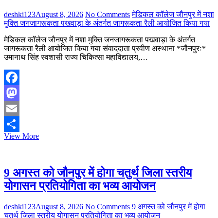
को
deshki123
August 8, 2026
No Comments
मेडिकल कॉलेज जौनपुर में नशा
सायं
मुक्ति जनजागरूकता पखवाड़ा के अंतर्गत जागरूकता रैली आयोजित किया गया
3
बजे
मेडिकल कॉलेज जौनपुर में नशा मुक्ति जनजागरूकता पखवाड़ा के अंतर्गत
से
जागरूकता रैली आयोजित किया गया संवाददाता प्रवीण अस्थाना *जौनपुरः*
रात्रि
उमानाथ सिंह स्वशासी राज्य चिकित्सा महाविद्यालय,…
8
बजे
तक
विश्वेश्वरैया
Facebook
प्रेक्षागृह,
लोक
Mastodon
निर्माण
विभाग,
Email
हजरतगंज,
मेडिकल
View More
Share
लखनऊ
कॉलेज
में
जौनपुर
भव्य
में
आयोजन
नशा
9 अगस्त को जौनपुर में होगा चतुर्थ जिला स्तरीय
सम्पन्न
मुक्ति
योगासन प्रतियोगिता का भव्य आयोजन
जनजागरूकता
पखवाड़ा
के
deshki123
August 8, 2026
No Comments
9 अगस्त को जौनपुर में होगा
अंतर्गत
चतुर्थ जिला स्तरीय योगासन प्रतियोगिता का भव्य आयोजन