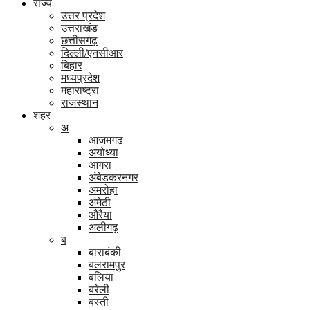
राज्य
उत्तर प्रदेश
उत्तराखंड
छत्तीसगढ़
दिल्ली/एनसीआर
बिहार
मध्यप्रदेश
महाराष्ट्रा
राजस्थान
शहर
अ
आजमगढ़
अयोध्या
आगरा
अंबेडकरनगर
अमरोहा
अमेठी
औरैया
अलीगढ़
ब
बाराबंकी
बलरामपुर
बलिया
बरेली
बस्ती