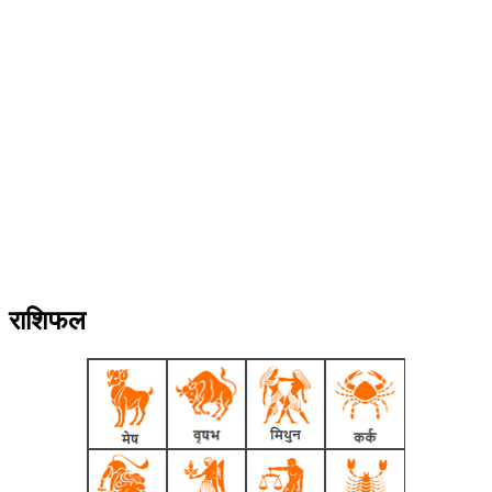
एन.
के
निर्देशन
में
जनपद
में
‘हर
घर
तिरंगा
अभियान’
2026-
27
को
सफल
बनाने
की
राशिफल
तैयारियां
तेजी
से
चल
रही
हैं।
अभियान
के