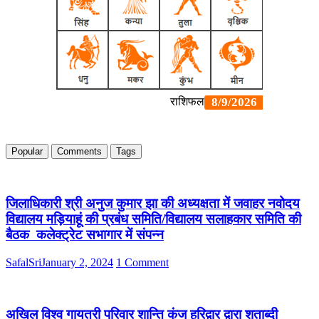
तहत
जिले
के
सभी
विकास
खंडों
में
स्वयं
सहायता
समूहों
की
महिलाएं
Popular
Comments
Tags
तिरंगा
झंडों
की
सिलाई
जिलाधिकारी श्री अनुज कुमार झा की अध्यक्षता में जवाहर नवोदय
में
विद्यालय मड़ियाहूं की प्रबंध समिति/विद्यालय सलाहकार समिति की
जुटी
हैं।
बैठक कलेक्ट्रेट सभागार में संपन्न
इसी
क्रम
SafalSri
January 2, 2024
1 Comment
में
उपायुक्त
(स्वतः
रोजगार),
अखिल विश्व गायत्री परिवार शान्ति कुंज हरिद्वार द्वारा शताब्दी