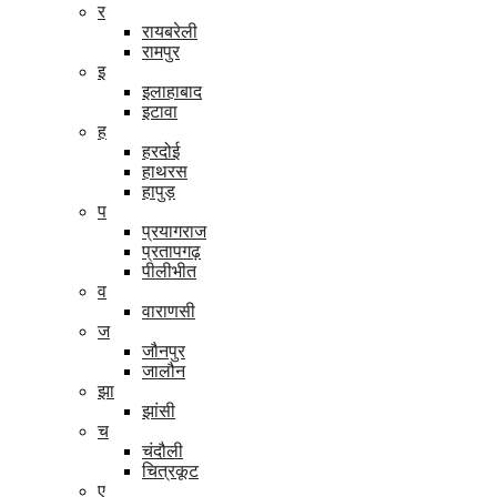
र
रायबरेली
रामपुर
इ
इलाहाबाद
इटावा
ह
हरदोई
हाथरस
हापुड़
प
प्रयागराज
प्रतापगढ़
पीलीभीत
व
वाराणसी
ज
जौनपुर
जालौन
झा
झांसी
च
चंदौली
चित्रकूट
ए