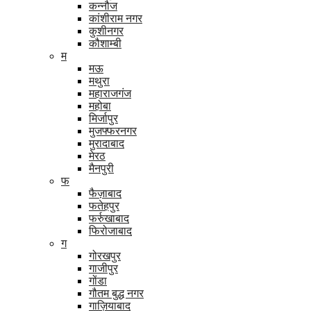
कन्नौज
कांशीराम नगर
कुशीनगर
कौशाम्बी
म
मऊ
मथुरा
महाराजगंज
महोबा
मिर्जापुर
मुजफ्फरनगर
मुरादाबाद
मेरठ
मैनपुरी
फ
फैज़ाबाद
फतेहपुर
फर्रुखाबाद
फिरोजाबाद
ग
गोरखपुर
गाजीपुर
गोंडा
गौतम बुद्ध नगर
गाज़ियाबाद