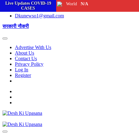
Live Updates COVID-19
World
N/A
Skip
Sunday, August 09, 2026
CASES
to
Dkunewso1@gmail.com
content
सरकारी नौकरी
Advertise With Us
About Us
Contact Us
Privacy Policy
Log In
Register
facebook
Twitter
Youtube
All Hindi News,UP Hindi News,Rashtriya News,Videsh News,
Desh Ki Upasana