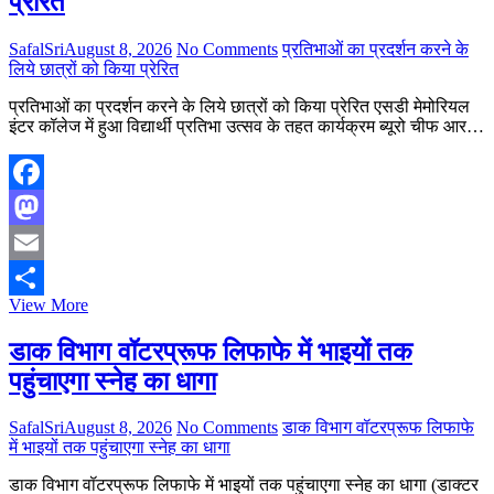
प्रेरित
छोटा
बेटा
अबान
SafalSri
August 8, 2026
No Comments
प्रतिभाओं का प्रदर्शन करने के
तीनों
लिये छात्रों को किया प्रेरित
भाइयों
ने
प्रतिभाओं का प्रदर्शन करने के लिये छात्रों को किया प्रेरित एसडी मेमोरियल
कंधा
इंटर कॉलेज में हुआ विद्यार्थी प्रतिभा उत्सव के तहत कार्यक्रम ब्यूरो चीफ आर…
दिया,
पिता
की
कब्र
Facebook
के
Mastodon
पास
दफनाया
Email
गया
प्रतिभाओं
View More
Share
का
प्रदर्शन
डाक विभाग वॉटरप्रूफ लिफाफे में भाइयों तक
करने
पहुंचाएगा स्नेह का धागा
के
लिये
छात्रों
SafalSri
August 8, 2026
No Comments
डाक विभाग वॉटरप्रूफ लिफाफे
को
में भाइयों तक पहुंचाएगा स्नेह का धागा
किया
प्रेरित
डाक विभाग वॉटरप्रूफ लिफाफे में भाइयों तक पहुंचाएगा स्नेह का धागा (डाक्टर