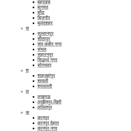
बहराइच
बागपत
बाँदा
बिजनौर
बुलंदशहर
स
सुल्तानपुर
सीतापुर
संत कबीर नगर
संभल
सहारनपुर
सिद्धार्थ नगर
सोनभद्र
श
शाहजहांपुर
शामली
श्रावस्ती
ल
लखनऊ
लखीमपुर-खिरी
ललितपुर
क
कानपूर
कानपुर देहात
कानपुर नगर