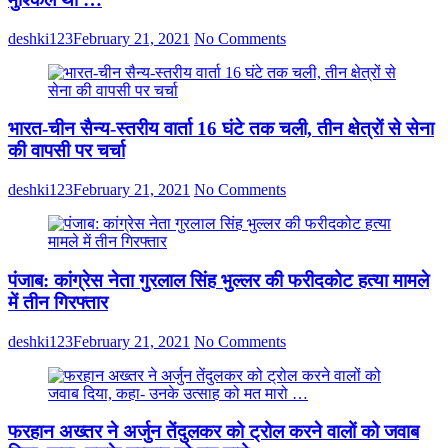
निरीक्षण
किया।
deshki123
February 21, 2021
No Comments
धर्मापुर
में
वैष्णवी
महिला
स्वयं
भारत-चीन सैन्य-स्तरीय वार्ता 16 घंटे तक चली, तीन क्षेत्रों से सेना
सहायता
समूह
की वापसी पर चर्चा
दशरथपुर
और
deshki123
February 21, 2021
No Comments
उत्कर्ष
महिला
स्वयं
सहायता
समूह
पंजाब: कांग्रेस नेता गुरलाल सिंह भुल्लर की फरीदकोट हत्या मामले
धर्मापुर,
में तीन गिरफ्तार
जबकि
मुफ्तीगंज
deshki123
February 21, 2021
No Comments
में
यमुना
आजीविका
स्वयं
सहायता
फरहान अख्तर ने अर्जुन तेंदुलकर को ट्रोल करने वालों को जवाब
समूह