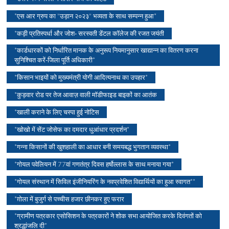
*एस आर ग्रुप का "उड़ान २०२३" भव्यता के साथ सम्पन्न हुआ*
*कड़ी प्रतिस्पर्धा और जोश- सरस्वती डेंटल कॉलेज की रजत जयंती
*कार्डधारकों को निर्धारित मानक के अनुरूप नियमानुसार खाद्यान्न का वितरण करना
सुनिश्चित करें-जिला पूर्ति अधिकारी*
*किसान भाइयों को मुख्यमंत्री योगी आदित्यनाथ का उपहार*
*कुड़वार रोड पर तेज आवाज़ वाली मॉडीफाइड बाइकों का आतंक
*खाली कराने के लिए चस्पा हुई नोटिस
*खोखो में सेंट जोसेफ का दमदार धुआंधार प्रदर्शन*
*गन्ना किसानों की खुशहाली का आधार बनी समयबद्ध भुगतान व्यवस्था*
*गोयल पवेलियन में 77वां गणतंत्र दिवस हर्षोल्लास के साथ मनाया गया*
*गोयल संस्थान में सिविल इंजीनियरिंग के नवप्रवेशित विद्यार्थियों का हुआ स्वागत**
*ग़ोला में बुजुर्ग से पच्चीस हजार छीनकर हुए फरार
*ग्रामीण पत्रकार एसोसिशन के पत्रकारों ने शोक सभा आयोजित करके दिवंगतों को
श्रद्धांजलि दी*