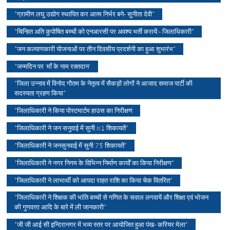
*ग्रामीण लघु उद्योग स्थापित कर आत्म निर्भर बने- सुनीता देवी*
*चिन्हित अति कुपोषित बच्चों को एनआरसी पर अवश्य भर्ती करायें:- जिलाधिकारी*
*जन कल्याणकारी योजनाओं पर तीन दिवसीय प्रदर्शनी का हुआ शुभारंभ*
*जन्मदिन पर 'माँ के नाम रक्तदान'
*जिला उन्नाव में विनोद गौतम के नेतृत्व में सैकड़ों लोगों ने आजाद समाज पार्टी की
सदस्यता ग्रहण किया*
*जिलाधिकारी ने किया पोस्टमार्टम हाउस का निरीक्षण
*जिलाधिकारी ने जन सनुवाई में सुनी 81 शिकायतें*
*जिलाधिकारी ने जनसुनवाई में सुनी 75 शिकायतें*
*जिलाधिकारी ने नगर निगम के विभिन्न निर्माण कार्याें का किया निरीक्षण*
*जिलाधिकारी ने लाभार्थी को आपदा राहत राशि का किया चेक वितरित*
*जिलाधिकारी ने शिक्षक की भांति बच्चों से गणित के सवाल लगवायें और शिक्षा एवं भोजन
की गुणवत्ता आदि के बारे में ली जानकारी*
*जी जी आई सी इन्दिरानगर में भव्य स्तर पर आयोजित हुआ पंख- करियर मेला*