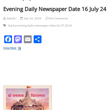
t
Evening Daily Newspaper Date 16 July 24
o
n
SafalSri
July 16, 2024
No Comments
Aaj ka evening daily newspaper date:16.07.2024
F
M
E
S
ac
as
m
h
Evening
View More
e
Daily
to
ail
ar
Newspaper
b
d
e
Date
16
o
o
July
24
o
n
k