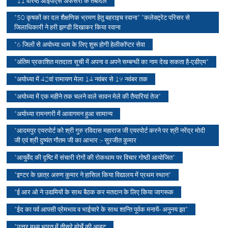
*11 वरिष्ठ आईपीएस अफसरों के तबादले
*50 कृषकों का दल शैक्षणिक भ्रमण हेतु बहराइच रवाना* *कलेक्ट्रेट परिसर से
जिलाधिकारी ने हरी झण्डी दिखाकर किया रवाना
*6 जिलों से अयोध्या धाम के लिए शुरू होगी हेलीकॉप्टर सेवा
*अंतिम प्रकाशित मतदाता सूची में अपना व अपने सम्बन्धी का नाम देख सकता है-एडीएम*
*अयोध्या में 42वां रामायण मेला 14 नवंबर से 19 नवंबर तक
*अयोध्या में एक महीने तक चलने वाले सावन मेले की तैयारियां तेज*
*अयोध्या रामनगरी में आवागमन हुआ सामान्य
*आदमपुर एयरपोर्ट को श्री गुरु रविदास महाराज जी एयरपोर्ट करने पर श्री नरेंद्र मोदी
जी एवं श्री दुष्यंत गौतम जी का आभार :- सुरजीत कुमार
*आयुर्वेद की दृष्टि में संचारी रोगों की रोकथाम पर विचार गोष्ठी आयोजित*
*इण्टर के छात्र अरुण कुमार ने हासिल किया विद्यालय में प्रथम स्थान*
*ई आर ओ ने उद्यमियों के साथ बैठक कर मतदान के लिए किया जागरूक
*ईद का पर्व आपसी प्रेमभाव व भाईचारे के साथ शान्ति पूर्वक मनायें- अनुनय झा*
*उत्तर मध्य भारत में तीसरे मोर्चे की आहट