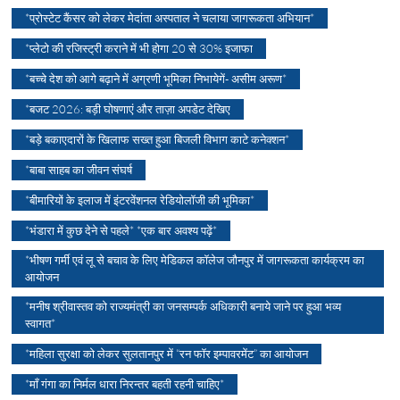
*प्रोस्टेट कैंसर को लेकर मेदांता अस्पताल ने चलाया जागरूकता अभियान*
*प्लेटो की रजिस्ट्री कराने में भी होगा 20 से 30% इजाफा
*बच्चे देश को आगे बढ़ाने में अग्रणी भूमिका निभायेगें- असीम अरूण*
*बजट 2026: बड़ी घोषणाएं और ताज़ा अपडेट देखिए
*बड़े बकाएदारों के खिलाफ सख्त हुआ बिजली विभाग काटे कनेक्शन*
*बाबा साहब का जीवन संघर्ष
*बीमारियों के इलाज में इंटरवेंशनल रेडियोलॉजी की भूमिका*
*भंडारा में कुछ देने से पहले* *एक बार अवश्य पढ़ें*
*भीषण गर्मी एवं लू से बचाव के लिए मेडिकल कॉलेज जौनपुर में जागरूकता कार्यक्रम का
आयोजन
*मनीष श्रीवास्तव को राज्यमंत्री का जनसम्पर्क अधिकारी बनाये जाने पर हुआ भव्य
स्वागत*
*महिला सुरक्षा को लेकर सुलतानपुर में “रन फॉर इम्पावरमेंट” का आयोजन
*माँ गंगा का निर्मल धारा निरन्तर बहती रहनी चाहिए*