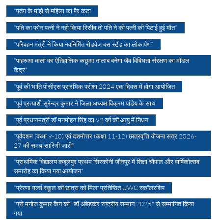
*पतंग के मांझे से महिला का पैर कटा
*पति का फोन पत्नी ने नही किया रिसीव तो पति ने की पत्नी की पिटाई हुई मौत*
*परिवहन मंत्री ने किया नवनिर्मित रोडवेज बस स्टैंड का लोकार्पण*
*पाहरुआ कलां का ऐतिहासिक कछुआ तालाब बनेगा जैव विविधता संरक्षण का मॉडल
केंद्र*
*पूर्व की भांति पीसीएस प्रारंभिक परीक्षा 2024 एक दिवस में होगा आयोजित
*पूर्व प्रत्याशी सुरेन्द्र कुमार ने जिला अध्यक्ष विक्रम पांडेय के साथ
*पूर्व प्रधानमंत्री डॉ मनमोहन सिंह का 92 वर्ष की आयु में निधन
*पूर्वदशम (कक्षा 9-10) एवं दशमोत्तर (कक्षा 11-12) छात्रवृत्ति योजना सत्र 2026-
27 की समय-सारिणी जारी*
*प्राथमिक विद्यालय कबूलपुर प्रथम सिरकोनी जौनपुर में शिक्षा चौपाल और वार्षिकोत्सव
समारोह का किया गया आयोजन*
*प्रेरणा गर्ल्स स्कूल की छात्रा को मिला प्रतिष्ठित UWC स्कॉलरशिप
*प्रो मनोज कुमार कैन को "डॉ अंबेडकर राष्ट्रीय सम्मान 2025" से सम्मानित किया
गया