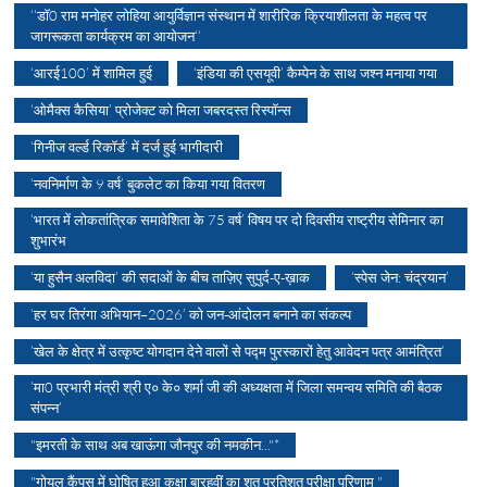
‘‘डॉ0 राम मनोहर लोहिया आयुर्विज्ञान संस्थान में शारीरिक क्रियाशीलता के महत्व पर
जागरूकता कार्यक्रम का आयोजन‘‘
‘आरई100’ में शामिल हुई
‘इंडिया की एसयूवी’ कैम्पेन के साथ जश्न मनाया गया
‘ओमैक्स कैसिया’ प्रोजेक्ट को मिला जबरदस्त रिस्पॉन्स
‘गिनीज वर्ल्ड रिकॉर्ड’ में दर्ज हुई भागीदारी
‘नवनिर्माण के 9 वर्ष’ बुकलेट का किया गया वितरण
‘भारत में लोकतांत्रिक समावेशिता के 75 वर्ष’ विषय पर दो दिवसीय राष्ट्रीय सेमिनार का
शुभारंभ
‘या हुसैन अलविदा’ की सदाओं के बीच ताज़िए सुपुर्द-ए-ख़ाक
‘स्पेस जेन: चंद्रयान’
‘हर घर तिरंगा अभियान–2026’ को जन-आंदोलन बनाने का संकल्प
’खेल के क्षेत्र में उत्कृष्ट योगदान देने वालों से पद्म पुरस्कारों हेतु आवेदन पत्र आमंत्रित’
’मा0 प्रभारी मंत्री श्री ए० के० शर्मा जी की अध्यक्षता में जिला समन्वय समिति की बैठक
संपन्न’
"इमरती के साथ अब खाऊंगा जौनपुर की नमकीन..."*
"गोयल कैंपस में घोषित हुआ कक्षा बारहवीं का शत प्रतिशत परीक्षा परिणाम "