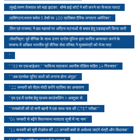
(मुंबई)तरुण तेजपाल को बड़ा झटका : बॉम्बे हाई कोर्ट ने बरी करने का फैसला पलटा
(वाशिंगटन)भारत समेत 5 देशों पर 100 प्रतिशत टैरिफ लगाएगा अमेरिका?
(वित्त एवं राजस्व) ने छठ महापर्व पर अप्रिय घटनाओं से बचाव हेतु एडवाइजरी किया जारी
(सेवानिवृत्त) पूर्व सैनिक के साथ उत्तर प्रदेश पुलिस द्वारा कारित अत्याचार करने के
सम्बन्ध में अखिल भारतीय पूर्व सैनिक सेवा परिषद ने मुख्यमंत्री को भेजा पत्र
*
* *33 पर एफआईआर;* *माफिया पत्रकार अवनीश दीक्षित सहित 14 गिरफ्तार*
* *अब प्रत्येक यूनिट वालों को लगाना होगा अंगूठा*
* 22 जनवरी को पीएम मोदी करेंगे प्रतिमा का अनावरण
* एम.एड.में प्रवेश हेतु प्रथम काउंसलिंग 9 अक्टूबर से
**रायबरेली की दो सगी बहनों ने एक साथ पास की CTET परीक्षा**
*06 जनवरी से बढ़ेंगे विधानसभा मतदाता सूची में नए नाम*
*11 फरवरी को यूपी रोडवेज की 10 लग्जरी बसों से अयोध्या जाएंगे मंत्री और विधायक*