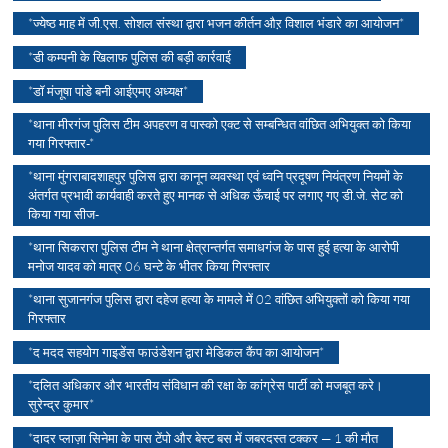
*ज्येष्ठ माह में जी.एस. सोशल संस्था द्वारा भजन कीर्तन औऱ विशाल भंडारे का आयोजन*
*डी कम्पनी के खिलाफ पुलिस की बड़ी कार्रवाई
*डॉ मंजूषा पांडे बनी आईएमए अध्यक्ष*
*थाना मीरगंज पुलिस टीम अपहरण व पास्को एक्ट से सम्बन्धित वांछित अभियुक्त को किया
गया गिरफ्तार-*
*थाना मुंगराबादशाहपुर पुलिस द्वारा कानून व्यवस्था एवं ध्वनि प्रदूषण नियंत्रण नियमों के
अंतर्गत प्रभावी कार्यवाही करते हुए मानक से अधिक ऊँचाई पर लगाए गए डी.जे. सेट को
किया गया सीज-
*थाना सिकरारा पुलिस टीम ने थाना क्षेत्रान्तर्गत समाधगंज के पास हुई हत्या के आरोपी
मनोज यादव को मात्र 06 घन्टे के भीतर किया गिरफ्तार
*थाना सुजानगंज पुलिस द्वारा दहेज हत्या के मामले में 02 वांछित अभियुक्तों को किया गया
गिरफ्तार
*द मदद सहयोग गाइडेंस फाउंडेशन द्वारा मेडिकल कैंप का आयोजन*
*दलित अधिकार और भारतीय संविधान की रक्षा के कांग्रेस पार्टी को मजबूत करे।
सुरेन्द्र कुमार*
*दादर प्लाज़ा सिनेमा के पास टेंपो और बेस्ट बस में जबरदस्त टक्कर — 1 की मौत