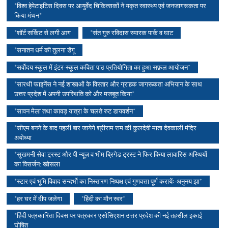
*विश्व हेपेटाइटिस दिवस पर आयुर्वेद चिकित्सकों ने यकृत स्वास्थ्य एवं जनजागरूकता पर
किया मंथन*
*शॉर्ट सर्किट से लगी आग
*संत गुरु रविदास स्मारक पार्क व घाट
*सनातन धर्म की तुलना डेंगू
*सर्वोदय स्कूल में इंटर-स्कूल कविता पाठ प्रतियोगिता का हुआ सफ़ल आयोजन*
*सारथी फाइनेंस ने नई शाखाओं के विस्तार और ग्राहक जागरूकता अभियान के साथ
उत्तर प्रदेश में अपनी उपस्थिति को और मजबूत किया*
*सावन मेला तथा कावड़ यात्रा के चलते रुट डायवर्शन*
*सीएम बनने के बाद पहली बार जायेगे श्रीराम राम की कुलदेवी माता देवकाली मंदिर
अयोध्या
*सुखमनी सेवा ट्रस्ट और पी न्यूज़ व भीम ब्रिगेड ट्रस्ट ने फिर किया लावारिस अस्थियों
का विसर्जन: खोसला
*स्टार एवं भूमि विवाद सन्दर्भो का निस्तारण निष्पक्ष एवं गुणवत्ता पूर्ण करायेंः-अनुनय झा*
*हर घर में दीप जलेगा
*हिंदी का मौन स्वर*
*हिंदी पत्रकारिता दिवस पर पत्रकार एसोसिएशन उत्तर प्रदेश की नई तहसील इकाई
घोषित