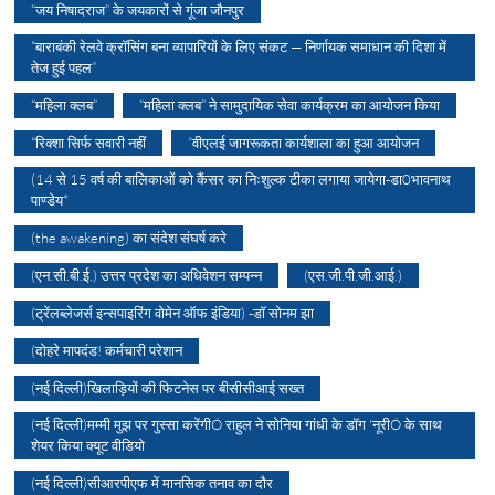
“जय निषादराज” के जयकारों से गूंजा जौनपुर
“बाराबंकी रेलवे क्रॉसिंग बना व्यापारियों के लिए संकट — निर्णायक समाधान की दिशा में
तेज हुई पहल”
“महिला क्लब”
“महिला क्लब” ने सामुदायिक सेवा कार्यक्रम का आयोजन किया
“रिक्शा सिर्फ सवारी नहीं
“वीएलई जागरूकता कार्यशाला का हुआ आयोजन
(14 से 15 वर्ष की बालिकाओं को कैंसर का निःशुल्क टीका लगाया जायेगा-डा0भावनाथ
पाण्डेय*
(the awakening) का संदेश संघर्ष करे
(एन.सी.बी.ई.) उत्तर प्रदेश का अधिवेशन सम्पन्न
(एस.जी.पी.जी.आई.)
(ट्रेंलब्लेजर्स इन्सपाइरिंग वोमेन ऑफ इंडिया) -डॉ सोनम झा
(दोहरे मापदंड! कर्मचारी परेशान
(नई दिल्ली)खिलाड़ियों की फिटनेस पर बीसीसीआई सख्त
(नई दिल्ली)मम्मी मुझ पर गुस्सा करेंगीÓ राहुल ने सोनिया गांधी के डॉग 'नूरीÓ के साथ
शेयर किया क्यूट वीडियो
(नई दिल्ली)सीआरपीएफ में मानसिक तनाव का दौर