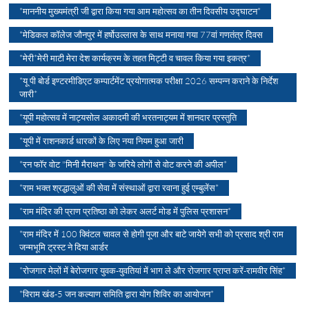
*माननीय मुख्यमंत्री जी द्वारा किया गया आम महोत्सव का तीन दिवसीय उद्घाटन*
*मेडिकल कॉलेज जौनपुर में हर्षोउल्लास के साथ मनाया गया 77वां गणतंत्र दिवस
*मेरी*मेरी माटी मेरा देश कार्यक्रम के तहत मिट्टी व चावल किया गया इकत्र*
*यू पी बोर्ड इण्टरमीडिएट कम्पार्टमेंट प्रयोगात्मक परीक्षा 2026 सम्पन्न कराने के निर्देश
जारी*
*यूपी महोत्सव में नाट्यसोल अकादमी की भरतनाट्यम में शानदार प्रस्तुति
*यूपी में राशनकार्ड धारकों के लिए नया नियम हुआ जारी
*रन फॉर वोट "मिनी मैराथन" के जरिये लोगों से वोट करने की अपील*
*राम भक्त श्रद्धालुओं की सेवा में संस्थाओं द्वारा रवाना हुई एम्बुलेंस*
*राम मंदिर की प्राण प्रतिष्ठा को लेकर अलर्ट मोड में पुलिस प्रशासन*
*राम मंदिर में 100 क्विंटल चावल से होगी पूजा और बाटे जायेगे सभी को प्रसाद श्री राम
जन्मभूमि ट्रस्ट ने दिया आर्डर
*रोजगार मेलों में बेरोजगार युवक-युवतियां में भाग ले और रोजगार प्राप्त करें-रामवीर सिंह*
*विराम खंड-5 जन कल्याण समिति द्वारा योग शिविर का आयोजन*