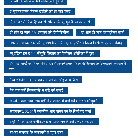
'ज्वाला' के रूप में मचेगा जबरदस्त तूफान
'द यूपी फाइल्स' फिल्म दर्शकों को आ रही पसंद
'दिल जिससे जिंदा है' को टी-सीरीज़ के यूट्यूब चैनल पर जारी
'दो और दो प्यार' 19 अप्रैल को होगी रिलीज
'दो और दो प्यार' का ट्रेलर जारी
'नगर की सरकार आपके द्वार'अभियान के तहत महापौर ने किया निरीक्षण एवं जनसंवाद
'न्यू इंडिया इन द 21 सेंचुरी' किताब का विमोचन अमेरिका में हुआ*
'बोंग’ का वर्ल्ड प्रीमियर 49वें टोरंटो इंटरनेशनल फिल्म फेस्टिवल के डिस्कवरी सेक्शन में
होगा
'मेघा संवर्धन 2023' का समापन समारोह आयोजित
'मेरा गांव मेरी जिम्मेदारी' ने बांटे गर्म कपड़े
'लालो – कृष्ण सदा सहायते’ ने लखनऊ में दर्ज की शानदार मौजूदगी
'साइकॉन 2026' में तकनीक और मानव मन के रिश्ते पर चर्चा
'स्त्री 2' का वर्ल्ड प्रीमियर होगा आज रात 8 बजे स्टारगोल्ड पर.
'हर-हर महादेव' के जयकारों से गूंजा शहर