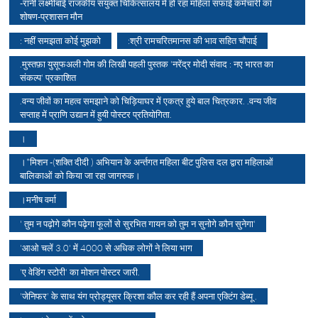
-रानी लक्ष्मीबाई राजकीय संयुक्त चिकित्सालय में हो रहा महिला सफाई कर्मचारी का
शोषण-प्रशासन मौन
: नहीं समझता कोई मुझको
:श्री रामचरितमानस की भाव सहित चौपाई
.मुस्तफ़ा युसूफअली गोम की लिखी पहली पुस्तक 'नरेंद्र मोदी संवाद : नए भारत का
संकल्प' प्रकाशित
.वन्य जीवों का महत्व समझाने को चिड़ियाघर में एकत्र हुये बाल चित्रकार. .वन्य जीव
सप्ताह में प्राणि उद्यान में हुयी पोस्टर प्रतियोगिता.
।
।*मिशन -(शक्ति दीदी ) अभियान के अर्न्तगत महिला बीट पुलिस दल द्वारा महिलाओं
बालिकाओं को किया जा रहा जागरुक।
।मनीष वर्मा
' तुम न पढ़ोगे कौन पढ़ेगा फूलों से सुरभित गायन को तुम न सुनोगे कौन सुनेगा'
'आओ चलें 3.0' में 4000 से अधिक लोगों ने लिया भाग
'ए वेडिंग स्टोरी' का मोशन पोस्टर जारी.
'जेनिफर' के साथ यंग प्रोड्यूसर क्रिशा कौल कर रही हैं अपना एक्टिंग डेब्यू .