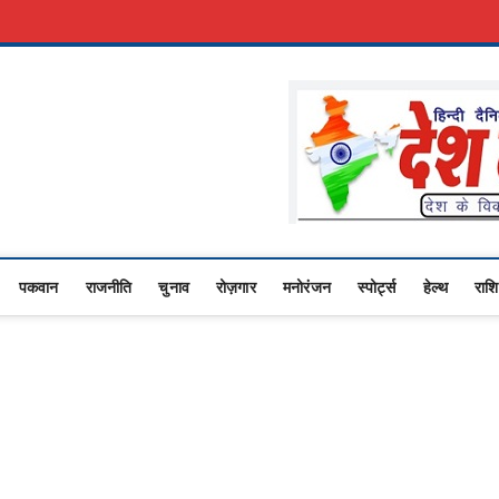
सरकारी नौकरी
Advertise With Us
About Us
Contact Us
Privacy Policy
Upasana
 NEWS,RASHTRIYA NEWS,VIDESH NEWS,
पकवान
राजनीति
चुनाव
रोज़गार
मनोरंजन
स्पोर्ट्स
हेल्थ
राश