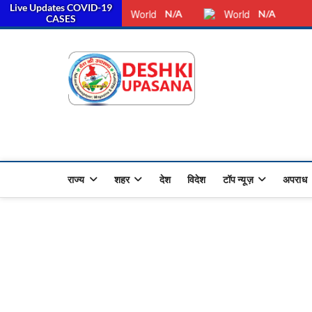
Live Updates COVID-19
Saturday, August 08, 2026
Dkunewso1@gmail.com
World
World
N/A
N/A
CASES
Desh Ki 
ALL HINDI NEWS,UP HINDI
राज्य
शहर
देश
विदेश
टॉप न्यूज़
अपराध