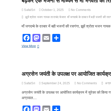
बढ़कर एक भजनों से माध्यम से माँ भगवती को रि
o
और
n
उल्लास
k
SafalSri
October 1, 2025
No Comments
से
गूंजा
झूमें श्रोता भजन गायक ताराचंद चेजारा
माँ जगदम्बे के दरबार में बही भजनों की रसग
दरबार
माँ जगदम्बे के दरबार में बही भजनों की रसगंगा, झूमें श्रोता भजन गा
F
M
E
S
a
a
m
h
माँ
View More
c
st
ail
ar
जगदम्बे
के
e
o
e
दरबार
में
b
d
बही
अग्रसेन जयंती के उपलक्ष पर आयोजित कार्यक्रम
भजनों
o
o
की
o
रसगंगा,
n
SafalSri
September 24, 2025
No Comments
अग्रस
झूमें
k
श्रोता
अग्रसेन जयंती के उपलक्ष पर आयोजित कार्यक्रम में सुरेका को किया गय
भजन
अग्रवाल…
गायक
ताराचंद
F
M
E
S
चेजारा,