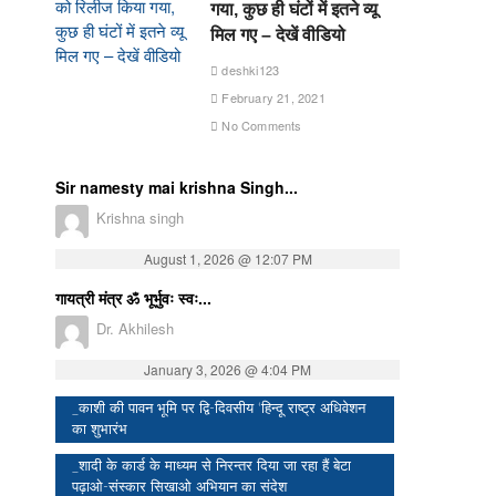
गया, कुछ ही घंटों में इतने व्यू
मिल गए – देखें वीडियो
deshki123
February 21, 2021
No Comments
Sir namesty mai krishna Singh...
Krishna singh
August 1, 2026 @ 12:07 PM
गायत्री मंत्र ॐ भूर्भुवः स्वः...
Dr. Akhilesh
January 3, 2026 @ 4:04 PM
_काशी की पावन भूमि पर द्वि-दिवसीय ‘हिन्दू राष्ट्र अधिवेशन
का शुभारंभ
_शादी के कार्ड के माध्यम से निरन्तर दिया जा रहा हैं बेटा
पढ़ाओ-संस्कार सिखाओ अभियान का संदेश