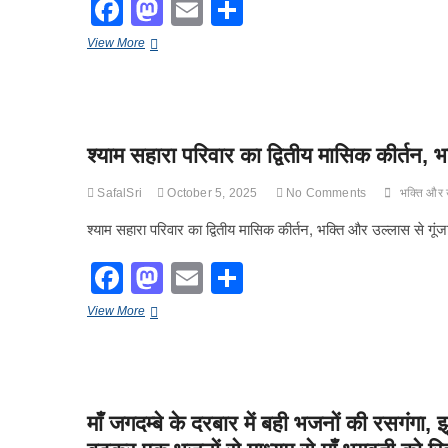
F
M
E
S
a
a
m
h
अजमेर
View More
c
st
ail
ar
में
वॉटरशेड
e
o
e
महोत्सव
आयोजित:
b
d
पिरामल
श्याम सहारा परिवार का द्वितीय मासिक कीर्तन, 
फाउंडेशन
o
o
के
o
साथ
n
SafalSri
October 5, 2025
No Comments
भक्ति और उ
मिलकर
k
दिया
श्याम सहारा परिवार का द्वितीय मासिक कीर्तन, भक्ति और उल्लास से गूं
समुदाय
आधारित
F
M
E
S
जल
a
a
m
h
संरक्षण
श्याम
View More
पर
c
st
ail
ar
सहारा
जोर
परिवार
e
o
e
का
द्वितीय
b
d
मासिक
माँ जगदम्बे के दरबार में बही भजनों की रसगंगा, 
कीर्तन,
o
o
भक्ति