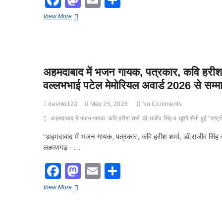
F
M
E
S
a
a
m
h
2025
View More
c
st
ail
ar
में
विश्व
e
o
e
स्वास्थ्य
संगठन
b
d
और
अहमदाबाद में भजन गायक, पत्रकार, कवि हरीश शर
भारत
o
o
सरकार
वल्लभभाई पटेल मेमोरियल अवार्ड 2026 से सम्म
o
से
n
जुड़े
k
deshki123
May 25, 2026
No Comments
विभिन्न
स्वास्थ्य
अहमदाबाद में भजन गायक
कवि हरीश शर्मा
डॉ.राजीव सिंह व खुशी सैनी हुई "राष
आकलनों
पर
“अहमदाबाद में भजन गायक, पत्रकार, कवि हरीश शर्मा, डॉ.राजीव सिंह व
लेखक
लक्ष्मणगढ़ –…
के
विचार
F
M
E
S
a
a
m
h
अहमदाबाद
View More
c
st
ail
ar
में
भजन
e
o
e
गायक,