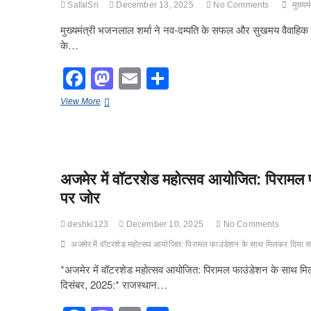
o
n
SafalSri
December 13, 2025
No Comments
मुख्य
k
मुख्यमंत्री भजनलाल शर्मा ने नव-दम्पति के सफल और सुखमय वैवाहिक ज
के…
F
M
E
S
a
a
m
h
मुख्यमंत्री
View More
c
st
ail
ar
भजनलाल
शर्मा
e
o
e
ने
नव-
b
d
दम्पति
अजमेर में वॉटरशेड महोत्सव आयोजित: पिरामल
के
o
o
सफल
पर जोर
o
और
n
सुखमय
k
deshki123
December 10, 2025
No Comments
वैवाहिक
जीवन
अजमेर में वॉटरशेड महोत्सव आयोजित: पिरामल फाउंडेशन के साथ मिलकर दिया स
के
लिए
*अजमेर में वॉटरशेड महोत्सव आयोजित: पिरामल फाउंडेशन के साथ मि
दी
दिसंबर, 2025:* राजस्थान…
शुभकामनाएं