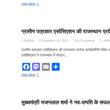
a
a
m
h
प्रदर्शन
कवि
View More
c
st
ail
ar
हरीश
शर्मा
e
o
e
को
एक
b
d
संस्था
ग्रामीण पत्रकार एसोसिएशन की राजस्थान प्रद
द्वारा
o
o
किया
o
गया
n
SafalSri
December 18, 2025
No Comments
ग्राम
पुरस्कृत
k
ग्रामीण पत्रकार एसोसिएशन की राजस्थान प्रदेश कार्यकारिणी गठित जयप
एसोसिएशन ने राजस्थान में संगठन…
F
M
E
S
a
a
m
h
ग्रामीण
View More
c
st
ail
ar
पत्रकार
एसोसिएशन
e
o
e
की
राजस्थान
b
d
प्रदेश
मुख्यमंत्री भजनलाल शर्मा ने नव-दम्पति के स
कार्यकारिणी
o
o
गठित