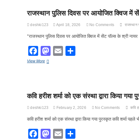
पत्रकार,
b
d
कवि
राजस्थान पुलिस दिवस पर आयोजित क्विज में सें
हरीश
o
o
शर्मा,
o
डॉ.राजीव
n
deshki123
April 18, 2026
No Comments
राजस्थान 
सिंह
k
व
*राजस्थान पुलिस दिवस पर आयोजित क्विज में सेंट पॉल्स के श्री ना
खुशी
सैनी
F
M
E
S
हुई
a
a
m
h
“राष्ट्रीय
राजस्थान
View More
सरदार
c
st
ail
ar
पुलिस
वल्लभभाई
दिवस
पटेल
e
o
e
पर
मेमोरियल
आयोजित
अवार्ड
b
d
क्विज
2026
कवि हरीश शर्मा को एक संस्था द्वारा किया गया पु
में
से
o
o
सेंट
सम्मानित”
o
पॉल्स
n
deshki123
February 2, 2026
No Comments
कवि हर
के
k
श्री
कवि हरीश शर्मा को एक संस्था द्वारा किया गया पुरस्कृत कवि शर्मा पहले भी
नायर
का
F
M
E
S
शानदार