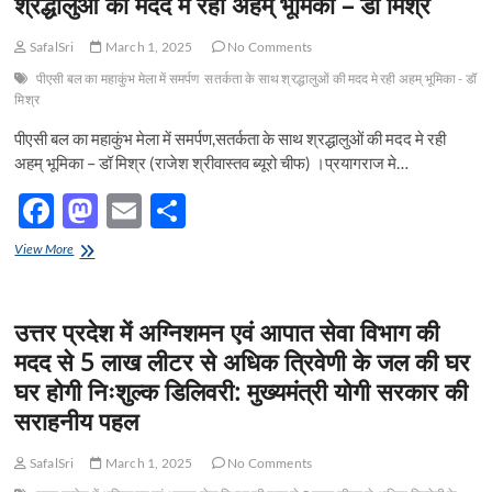
श्र‌द्धालुओं की मदद मे रही अहम् भूमिका – डॉ मिश्र
होली
k
कार्यप्रणाली
की
को
SafalSri
March 1, 2025
No Comments
धूम
साझा
किया
पीएसी बल का महाकुंभ मेला में समर्पण
सतर्कता के साथ श्र‌द्धालुओं की मदद मे रही अहम् भूमिका - डॉ
गया
मिश्र
पीएसी बल का महाकुंभ मेला में समर्पण,सतर्कता के साथ श्र‌द्धालुओं की मदद मे रही
अहम् भूमिका – डॉ मिश्र (राजेश श्रीवास्तव ब्यूरो चीफ) ।प्रयागराज मे…
F
M
E
S
ac
as
m
h
पीएसी
View More
e
बल
to
ail
ar
का
b
d
e
महाकुंभ
उत्तर प्रदेश में अग्निशमन एवं आपात सेवा विभाग की
मेला
o
o
में
मदद से 5 लाख लीटर से अधिक त्रिवेणी के जल की घर
समर्पण,सतर्कता
o
n
घर होगी निःशुल्क डिलिवरी: मुख्यमंत्री योगी सरकार की
के
साथ
k
सराहनीय पहल
श्र‌द्धालुओं
की
SafalSri
March 1, 2025
No Comments
मदद
मे