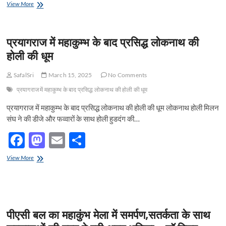
ac
as
m
h
जलशक्ति
View More
और
e
मंत्री
to
ail
ar
हेमवती
ने
नंदन
b
d
e
महाकुंभ
बहुगुणा
प्रयागराज में महाकुम्भ के बाद प्रसिद्ध लोकनाथ की
में
स्मृति
o
o
सराहनीय
होली की धूम
समिति
काम
o
n
के
करने
संत
SafalSri
March 15, 2025
No Comments
वाले
k
प्रसाद
जल
पांडेय
प्रयागराज में महाकुम्भ के बाद प्रसिद्ध लोकनाथ की होली की धूम
जीवन
जी
मिशन
प्रयागराज में महाकुम्भ के बाद प्रसिद्ध लोकनाथ की होली की धूम लोकनाथ होली मिलन
के
के
द्वारा
संघ ने की डीजे और फव्वारों के साथ होली हुडदंग की…
112
महाकुम्भ
कर्मचारियों-
F
M
E
S
में
अधिकारियों
भूले,
को
ac
as
m
h
बिछड़े
प्रयागराज
किया
View More
श्रद्धालुओं
e
में
to
ail
ar
सम्मानित
को
महाकुम्भ
मिलाये
b
d
e
के
जाने
बाद
एवं
o
o
प्रसिद्ध
उनके
पीएसी बल का महाकुंभ मेला में समर्पण,सतर्कता के साथ
लोकनाथ
o
n
केन्द्र
की
की