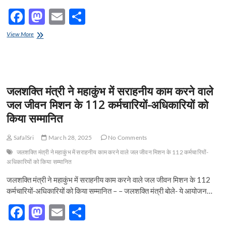
F
M
E
S
ac
as
m
h
उत्तर
View More
e
प्रदेश
to
ail
ar
पुलिस
b
d
e
के
पॉडकास्ट
o
o
“Beyond
जलशक्ति मंत्री ने महाकुंभ में सराहनीय काम करने वाले
the
o
n
Badge”
जल जीवन मिशन के 112 कर्मचारियों-अधिकारियों को
के
k
किया सम्मानित
ग्यारहवें
एपिसोड
में
SafalSri
March 28, 2025
No Comments
महाकुम्भ
मे
जलशक्ति मंत्री ने महाकुंभ में सराहनीय काम करने वाले जल जीवन मिशन के 112 कर्मचारियों-
स्थापित
अधिकारियों को किया सम्मानित
डिजिटल
जलशक्ति मंत्री ने महाकुंभ में सराहनीय काम करने वाले जल जीवन मिशन के 112
खोया
पाया
कर्मचारियों-अधिकारियों को किया सम्मानित – – जलशक्ति मंत्री बोले- ये आयोजन…
केन्द्र
के
F
M
E
S
मणी
झा