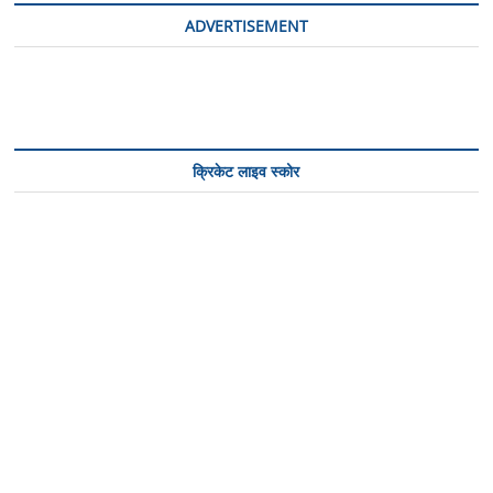
के
ADVERTISEMENT
जल
की
घर
घर
होगी
निःशुल्क
डिलिवरी:
क्रिकेट लाइव स्कोर
मुख्यमंत्री
योगी
सरकार
की
सराहनीय
पहल