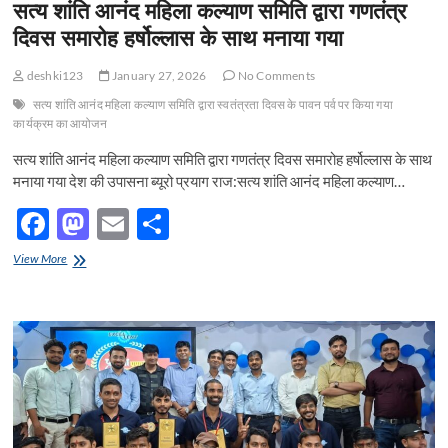
सत्य शांति आनंद महिला कल्याण समिति द्वारा गणतंत्र
पाण्डेय
दिवस समारोह हर्षोल्लास के साथ मनाया गया
अध्यक्ष
प्रयागराज
जीएसटी
deshki123
January 27, 2026
No Comments
अपीलीय
ट्रिब्यूनल
सत्य शांति आनंद महिला कल्याण समिति द्वारा स्वतंत्रता दिवस के पावन पर्व पर किया गया
बार
कार्यक्रम का आयोजन
एसोसिएशन
सत्य शांति आनंद महिला कल्याण समिति द्वारा गणतंत्र दिवस समारोह हर्षोल्लास के साथ
मनाया गया देश की उपासना ब्यूरो प्रयाग राज:सत्य शांति आनंद महिला कल्याण…
F
M
E
S
ac
as
m
h
सत्य
View More
e
शांति
to
ail
ar
आनंद
b
d
e
महिला
कल्याण
o
o
समिति
द्वारा
o
n
गणतंत्र
दिवस
k
समारोह
हर्षोल्लास