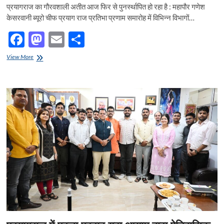
प्रयागराज का गौरवशाली अतीत आज फिर से पुनर्स्थापित हो रहा है : महापौर गणेश
केसरवानी ब्यूरो चीफ प्रयाग राज प्रतिभा प्रणाम समारोह में विभिन्न विभागों…
F
M
E
S
ac
as
m
h
प्रतिभा
View More
e
प्रणाम
to
ail
ar
समारोह
b
d
e
में
विभिन्न
o
o
विभागों
में
o
n
चयनित
सैंकड़ों
k
चयनित
इंजीनियर्स
और
पैरेंट्स
का
भव्य
सम्मान