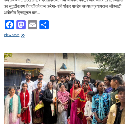
का सुदृढ़ीकरण विवादों को कम करेगा- रवि शंकर पाण्डेय अध्यक्ष प्रयागराज जीएसटी
अपीलीय ट्रिब्यूनल बार…
F
M
E
S
ac
as
m
h
केंद्रीय
View More
e
बजट
to
ail
ar
2026-
b
d
e
27
प्रतिक्रिया:
o
o
नया
आयकर
o
n
कानून
और
k
जीएसटी
ट्रिब्यूनल
का
सुदृढ़ीकरण
विवादों
को
कम
करेगा-
रवि
शंकर