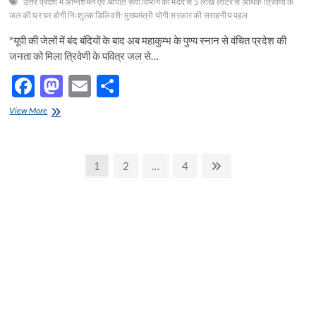
उत्तर प्रदेश में अग्निशमन एवं आपात सेवा विभाग की मदद से 5 लाख लीटर से अधिक त्रिवेणी के
रही
जल की घर घर होगी निःशुल्क डिलिवरी: मुख्यमंत्री योगी सरकार की सराहनीय पहल
अहम्
भूमिका
*यूपी की जेलों में बंद बंदियों के बाद अब महाकुम्भ के पुण्य स्नान से वंचित प्रदेश की
–
जनता को मिला त्रिवेणी के पवित्र जल से…
डॉ
मिश्र
F
M
E
S
ac
as
m
h
उत्तर
View More
e
प्रदेश
to
ail
ar
में
b
d
e
अग्निशमन
Posts
एवं
Page
Page
Page
Next
1
2
…
4
o
o
आपात
page
pagination
सेवा
o
n
विभाग
की
k
मदद
से
5
लाख
लीटर
से
अधिक
त्रिवेणी