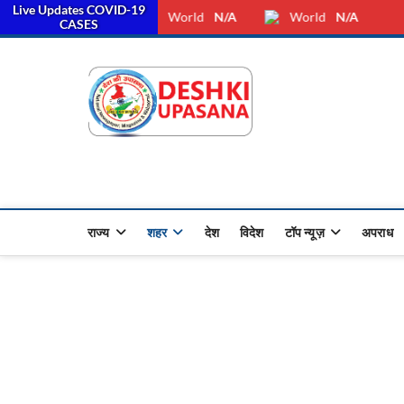
Live Updates COVID-19
स
Saturday, August 08, 2026
Dkunewso1@gmail.com
World
N/A
World
N/A
CASES
Desh Ki 
ALL HINDI NEWS,UP HINDI
राज्य
शहर
देश
विदेश
टॉप न्यूज़
अपराध