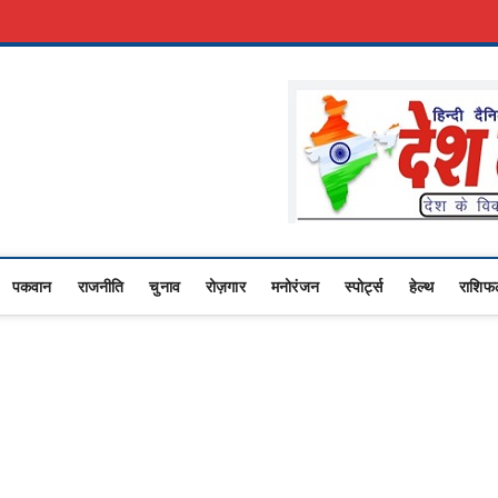
रकारी नौकरी
Advertise With Us
About Us
Contact Us
Privacy Policy
Upasana
 NEWS,RASHTRIYA NEWS,VIDESH NEWS,
पकवान
राजनीति
चुनाव
रोज़गार
मनोरंजन
स्पोर्ट्स
हेल्थ
राशिफ