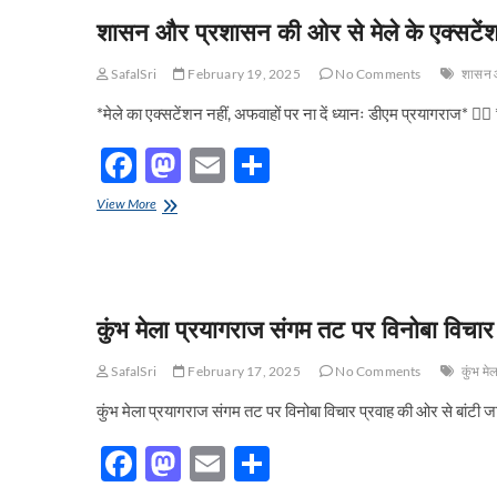
b
d
e
अग्निशमन
शासन और प्रशासन की ओर से मेले के एक्सटेंशन
एवं
o
o
आपात
सेवा
o
n
SafalSri
February 19, 2025
No Comments
शासन औ
विभाग
की
k
*मेले का एक्सटेंशन नहीं, अफवाहों पर ना दें ध्यानः डीएम प्रयागराज* 
मदद
से
F
M
E
S
5
लाख
ac
as
m
h
शासन
View More
लीटर
e
और
to
ail
ar
से
प्रशासन
अधिक
b
d
e
की
त्रिवेणी
ओर
के
o
o
से
जल
कुंभ मेला प्रयागराज संगम तट पर विनोबा विचार 
मेले
की
o
n
के
घर
एक्सटेंशन
k
घर
SafalSri
February 17, 2025
No Comments
कुंभ मे
का
होगी
कोई
निःशुल्क
कुंभ मेला प्रयागराज संगम तट पर विनोबा विचार प्रवाह की ओर से बांटी 
प्रस्ताव
डिलिवरी:
नहींः
मुख्यमंत्री
F
M
E
S
डीएम
योगी
प्रयागराज
सरकार