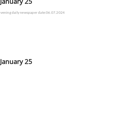
 January 25
 evening daily newspaper date:06.07.2024
 January 25