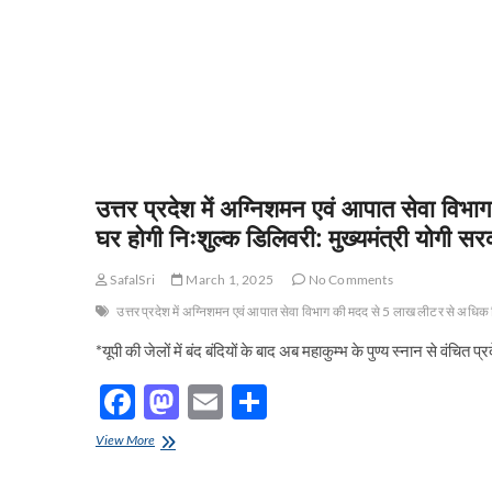
उत्तर प्रदेश में अग्निशमन एवं आपात सेवा वि
घर होगी निःशुल्क डिलिवरी: मुख्यमंत्री योगी
SafalSri
March 1, 2025
No Comments
उत्तर प्रदेश में अग्निशमन एवं आपात सेवा विभाग की मदद से 5 लाख लीटर से अधिक
*यूपी की जेलों में बंद बंदियों के बाद अब महाकुम्भ के पुण्य स्नान से वंचि
F
M
E
S
ac
as
m
h
उत्तर
View More
e
प्रदेश
to
ail
ar
में