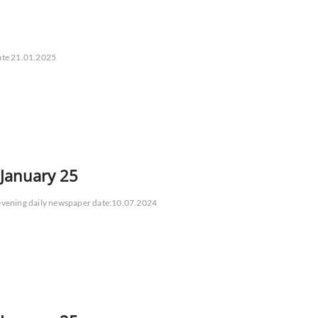
date 21.01.2025
 January 25
 evening daily newspaper date:10.07.2024