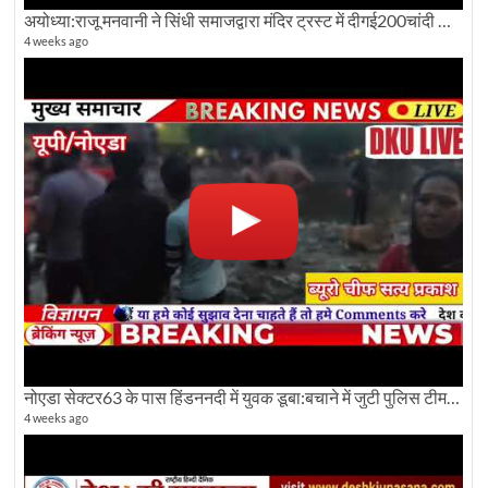
अयोध्या:राजू मनवानी ने सिंधी समाजद्वारा मंदिर ट्रस्ट में दीगई200चांदी की ईंटों पर सवाल का किया विरोध
4 weeks ago
नोएडा सेक्टर63 के पास हिंडननदी में युवक डूबा:बचाने में जुटी पुलिस टीम: देखिए पूरी ग्राउंड रिपोर्टिंग
4 weeks ago