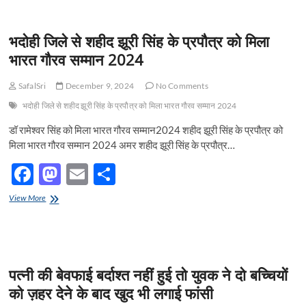
b
d
e
संस्थान
जंगला
o
o
औराई
भदोही जिले से शहीद झूरी सिंह के प्रपौत्र को मिला
भदोही
o
n
में
भारत गौरव सम्मान 2024
चल
k
रहा
SafalSri
December 9, 2024
No Comments
ड्रोन
टेक्नीशियन
भदोही जिले से शहीद झूरी सिंह के प्रपौत्र को मिला भारत गौरव सम्मान 2024
ड्रोन
पायलट
डॉ रामेश्वर सिंह को मिला भारत गौरव सम्मान2024 शहीद झूरी सिंह के प्रपौत्र को
की
मिला भारत गौरव सम्मान 2024 अमर शहीद झूरी सिंह के प्रपौत्र…
ट्रेनिंग
F
M
E
S
ac
as
m
h
भदोही
View More
e
जिले
to
ail
ar
से
b
d
e
शहीद
झूरी
o
o
सिंह
पत्नी की बेवफाई बर्दाश्त नहीं हुई तो युवक ने दो बच्चियों
के
o
n
प्रपौत्र
को ज़हर देने के बाद खुद भी लगाई फांसी
को
k