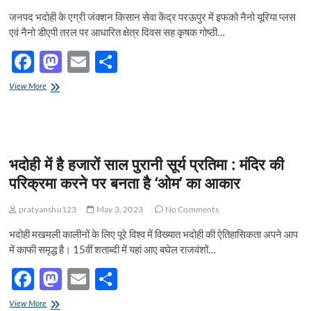
बाद
जनपद भदोही के एग्री जंक्शन किसान सेवा केंद्र परऊपुर में इफको नैनो यूरिया प्लस
खुद
भी
एवं नैनो डीएपी तरल पर आधारित क्षेत्र दिवस सह कृषक गोष्ठी…
लगाई
फांसी
F
M
E
S
ac
as
m
h
जनपद
View More
e
भदोही
to
ail
ar
में
b
d
e
इफको
नैनो
o
o
यूरिया
भदोही में है हजारों साल पुरानी सूर्य प्रतिमा : मंदिर की
प्लस
o
n
एवं
परिक्रमा करने पर बनता है ‘ओम’ का आकार
नैनो
k
डीएपी
pratyanshu123
May 3, 2023
No Comments
तरल
पर
भदोही मखमली कालीनों के लिए पूरे विश्व में विख्यात भदोही की ऐतिहासिकता अपने आप
आधारित
क्षेत्र
में काफी समृद्ध है। 15वीं शताब्दी में यहां आए बघेल राजवंशों…
दिवस
F
M
E
S
सह
कृषक
ac
as
m
h
गोष्ठी
भदोही
View More
का