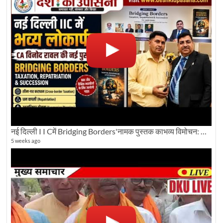
नई दिल्ली I I Cमें Bridging Borders'नामक पुस्तक काभव्य विमोचन: Dku ब्यूरो चीफ की ग्राउंड रिपोर्टिंग
5 weeks ago