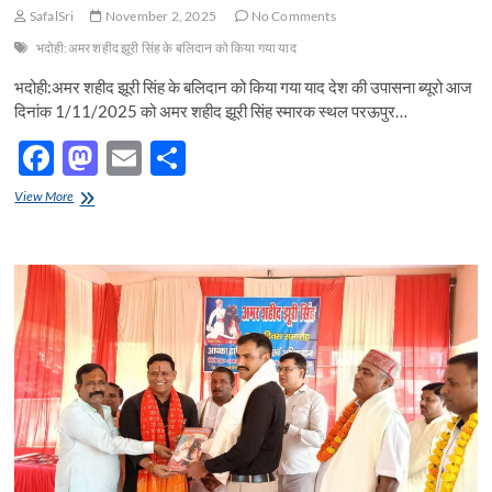
द्वारा
SafalSri
November 2, 2025
No Comments
तिरंगा
यात्रा
भदोही:अमर शहीद झूरी सिंह के बलिदान को किया गया याद
का
भदोही:अमर शहीद झूरी सिंह के बलिदान को किया गया याद देश की उपासना ब्यूरो आज
आयोजन
आयोजन
दिनांक 1/11/2025 को अमर शहीद झूरी सिंह स्मारक स्थल परऊपुर…
किया
F
M
E
S
गया
ac
as
m
h
भदोही:अमर
View More
e
शहीद
to
ail
ar
झूरी
b
d
e
सिंह
के
o
o
बलिदान
को
o
n
किया
गया
k
याद