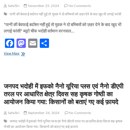
मिला
SafalSri
November 25, 2024
No Comments
भारत
गौरव
पत्नी की बेवफाई बर्दाश्त नहीं हुई तो युवक ने दो बच्चियों को ज़हर देने के बाद खुद भी लगाई फांसी
सम्मान
2024
*पत्नी की बेवफाई बर्दाश्त नहीं हुई तो युवक ने दो बच्चियों को ज़हर देने के बाद खुद भी
लगाई फांसी* ब्यूरो चीफ भदोही वर्तमान वरनवाल…
F
M
E
S
ac
as
m
h
पत्नी
View More
e
की
to
ail
ar
बेवफाई
b
d
e
बर्दाश्त
नहीं
o
o
हुई
जनपद भदोही में इफको नैनो यूरिया प्लस एवं नैनो डीएपी
तो
o
n
युवक
तरल पर आधारित क्षेत्र दिवस सह कृषक गोष्ठी का
ने
k
आयोजन किया गया: किसानों को बताएं गए कई फ़ायदे
दो
बच्चियों
को
SafalSri
September 24, 2024
No Comments
ज़हर
देने
जनपद भदोही में इफको नैनो यूरिया प्लस एवं नैनो डीएपी तरल पर आधारित क्षेत्र दिवस सह कृषक
के
गोष्ठी का आयोजन किया गया: किसानों को बताएं गए कई फ़ायदे