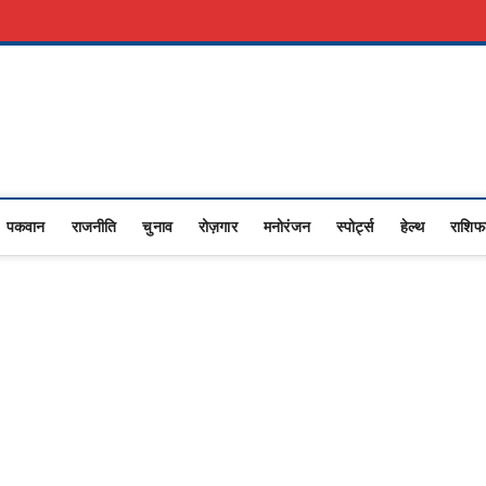
री नौकरी
Advertise With Us
About Us
Contact Us
Privacy Policy
Upasana
I NEWS,RASHTRIYA NEWS,VIDESH NEWS,
पकवान
राजनीति
चुनाव
रोज़गार
मनोरंजन
स्पोर्ट्स
हेल्थ
राशि