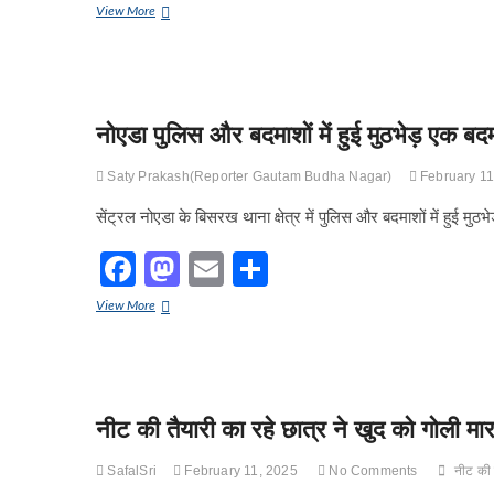
a
a
m
h
सब्जी
View More
c
st
ail
ar
व्यापारी
को
e
o
e
अज्ञात
बदमाश
b
d
ने
मारी
नोएडा पुलिस और बदमाशों में हुई मुठभेड़ एक ब
o
o
गोली।
वाराणसी
o
n
Saty Prakash(Reporter Gautam Budha Nagar)
February 11
रेफर
k
सेंट्रल नोएडा के बिसरख थाना क्षेत्र में पुलिस और बदमाशों में हुई म
F
M
E
S
a
a
m
h
नोएडा
View More
c
st
ail
ar
पुलिस
और
e
o
e
बदमाशों
में
b
d
हुई
मुठभेड़
नीट की तैयारी का रहे छात्र ने खुद को गोली म
o
o
एक
बदमाश
o
n
SafalSri
February 11, 2025
No Comments
नीट की 
पकड़ा