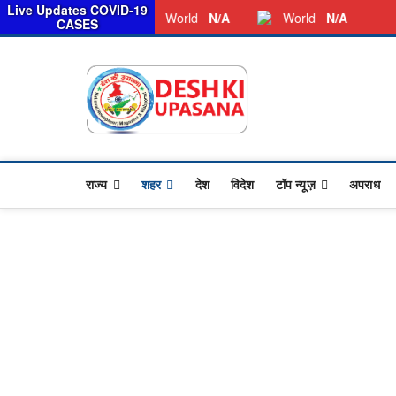
सरका
Live Updates COVID-19
Friday, August 07, 2026
Dkunewso1@gmail.com
World
N/A
World
N/A
CASES
Desh Ki 
ALL HINDI NEWS,UP HIND
राज्य
शहर
देश
विदेश
टॉप न्यूज़
अपराध