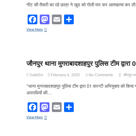
k
गया
नीट की तैयारी का रहे छात्र ने खुद को गोली मार कर आत्महत्या कर ल
दूसरा
गोली
F
M
E
S
लगने
से
a
a
m
h
नीट
View More
हुआ
c
st
ail
ar
की
घायल
तैयारी
e
o
e
का
रहे
b
d
छात्र
ने
जौनपुर थाना मुगराबादशाहपुर पुलिस टीम द्वारा 
o
o
खुद
को
o
n
SafalSri
February 4, 2025
No Comments
जौनपुर थ
गोली
k
मार
*थाना मुगराबादशाहपुर पुलिस टीम द्वारा 01 वारन्टी अभियुक्ता को किया 
कर
अपराधियों की…
आत्महत्या
कर
F
M
E
S
ली
a
a
m
h
जौनपुर
View More
c
st
ail
ar
थाना
मुगराबादशाहपुर
पुलिस