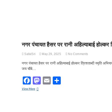
नगर पंचायत हैसर पर रानी अहिल्याबाई होल्कर 
SafalSri
May 29, 2025
No Comments
नगर पंचायत हैसर पर रानी अहिल्याबाई होल्कर त्रिशताब्दी स्मृति अभिय
जय चौबे…
F
M
E
S
a
a
m
h
नगर
View More
c
st
ail
ar
पंचायत
हैसर
e
o
e
पर
रानी
अहिल्याबाई