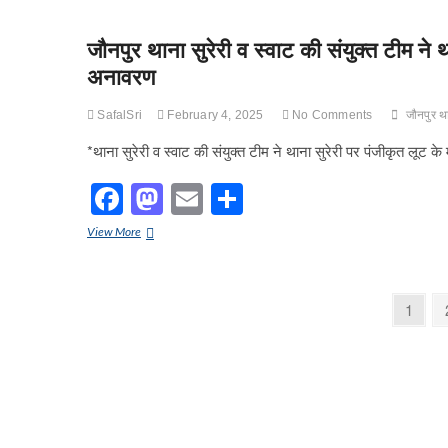
e
o
e
टीम
b
d
द्वारा
01
जौनपुर थाना सुरेरी व स्वाट की संयुक्त टीम ने
o
o
वारन्टी
अनावरण
अभियुक्ता
o
n
को
k
SafalSri
February 4, 2025
No Comments
जौनपुर था
किया
गया
*थाना सुरेरी व स्वाट की संयुक्त टीम ने थाना सुरेरी पर पंजीकृत लू
गिरफ्तार
F
M
E
S
a
a
m
h
जौनपुर
View More
c
st
ail
ar
थाना
सुरेरी
e
o
e
व
Posts
स्वाट
Page
1
b
d
की
pagination
संयुक्त
o
o
टीम
ने
o
n
थाना
k
सुरेरी
पर
पंजीकृत