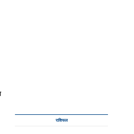
ा
राशिफल