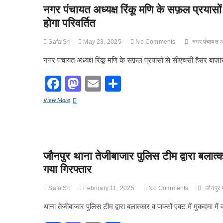
b
d
होल्कर
नगर पंचायत अध्यक्ष रिंकू मणि के सफ़ल प्रयासो
o
o
त्रिशताब्दी
होगा परिवर्तित
स्मृति
o
n
अभियान
k
SafalSri
May 23, 2025
No Comments
नगर पंचायत अध
सम्मेलन
का
नगर पंचायत अध्यक्ष रिंकू मणि के सफ़ल प्रयासों से सीएचसी हैसर बाज़ार
हुआ
आयोजन
F
M
E
S
a
a
m
h
नगर
View More
c
st
ail
ar
पंचायत
अध्यक्ष
e
o
e
रिंकू
मणि
b
d
के
सफ़ल
जौनपुर थाना तेजीबाजार पुलिस टीम द्वारा बलात्का
o
o
प्रयासों
गया गिरफ्तार
से
o
n
सीएचसी
k
SafalSri
February 11, 2025
No Comments
जौनपुर 
हैसर
बाज़ार
थाना तेजीबाजार पुलिस टीम द्वारा बलात्कार व पाक्सों एक्ट में मुकदमा म
मलौली
का