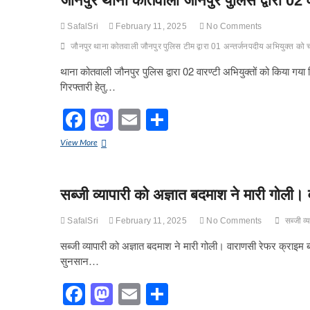
जौनपुर थाना कोतवाली जौनपुर पुलिस द्वारा 02 व
o
o
अपचारी
को
o
n
SafalSri
February 11, 2025
No Comments
किया
k
गया
जौनपुर थाना कोतवाली जौनपुर पुलिस टीम द्वारा 01 अन्तर्जनपदीय अभियुक्त को
गिरफ्तार
थाना कोतवाली जौनपुर पुलिस द्वारा 02 वारण्टी अभियुक्तों को किया गया ग
गिरफ्तारी हेतु…
F
M
E
S
a
a
m
h
जौनपुर
View More
c
st
ail
ar
थाना
कोतवाली
e
o
e
जौनपुर
सब्जी व्यापारी को अज्ञात बदमाश ने मारी गोली।
पुलिस
b
d
द्वारा
02
o
o
SafalSri
February 11, 2025
No Comments
सब्जी व
वारण्टी
अभियुक्तों
o
n
सब्जी व्यापारी को अज्ञात बदमाश ने मारी गोली। वाराणसी रेफर क्राइम ब
को
सुनसान…
k
किया
गया
F
M
E
S
गिरफ्तार