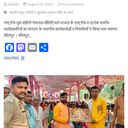
SafalSri
August 29, 2025
No Comments
राष्ट्रीय युवा वाहिनी ने खुलवाया हनुमान मंदिर का ताला
राष्ट्रीय युवा वाहिनी नेशनल वॉलिंटियर्स भाजपा के राष्ट्रीय व प्रदेश स्तरीय
पदाधिकारियों का संगठन के स्थानीय कार्यकर्ताओं व निवासियों ने किया भव्य स्वागत
सीतापुर। सीतापुर…
F
M
E
S
ac
as
m
h
राष्ट्रीय
View More
e
युवा
to
ail
ar
वाहिनी
b
d
e
नेशनल
वॉलिंटियर्स
o
o
भाजपा
के
o
n
राष्ट्रीय
व
k
प्रदेश
स्तरीय
पदाधिकारियों
का
संगठन