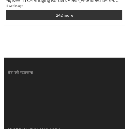
नई दिल्ली I I Cमें Bridging Borders'नामक पुस्तक काभव्य विमोचन: Dku ब्यूरो चीफ की ग्राउंड रिपोर्टिंग
5 weeks ago
242 more
देश की उपासना