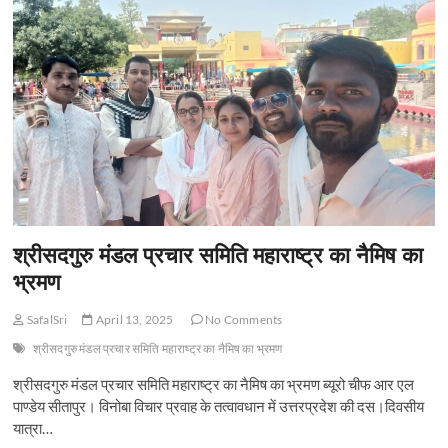
o
o
संत
सम्मेलन
o
n
में
पहुँचे
k
राष्ट्रीय
युवा
वाहिनी
के
राष्ट्रीय
अध्यक्ष
हिन्दू
देव
प्रकाश
शुक्ला
श्रीसदगुरु मंडल प्रचार समिति महाराष्ट्र का नैमिष का
भ्रमण
SafalSri
April 13, 2025
No Comments
श्रीसदगुरु मंडल प्रचार समिति महाराष्ट्र का नैमिष का भ्रमण
श्रीसदगुरु मंडल प्रचार समिति महाराष्ट्र का नैमिष का भ्रमण ब्यूरो चीफ आर एल
पाण्डेय सीतापुर। विनोबा विचार प्रवाह के तत्वावधान में उत्तरप्रदेश की दस।दिवसीय
यात्रा…