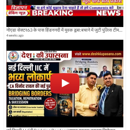
नोएडा सेक्टर63 के पास हिंडननदी में युवक डूबा:बचाने में जुटी पुलिस टीम: देखिए पूरी ग्राउंड रिपोर्टिंग
4 weeks ago