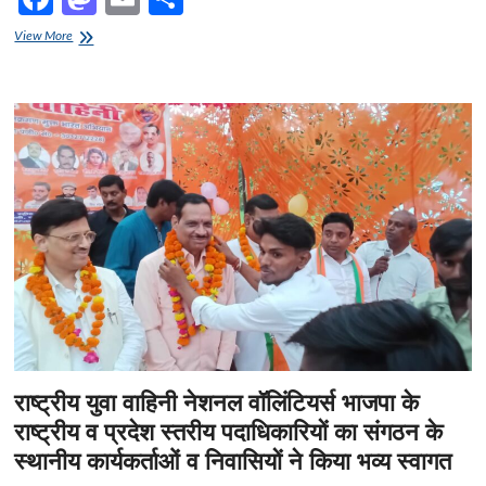
ac
as
m
h
5
View More
e
करोड़
to
ail
ar
की
b
d
e
लागत
से
o
o
बनेगा
भव्य
o
n
गुरुकुल
—
k
राष्ट्रीय
युवा
वाहिनी
नेशनल
वालंटियर
भाजपा
का
भव्य
कार्यक्रम
संपन्न
राष्ट्रीय युवा वाहिनी नेशनल वॉलिंटियर्स भाजपा के
राष्ट्रीय व प्रदेश स्तरीय पदाधिकारियों का संगठन के
स्थानीय कार्यकर्ताओं व निवासियों ने किया भव्य स्वागत