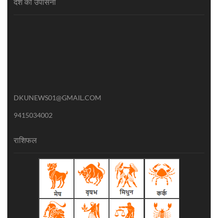
देश की उपासना
DKUNEWS01@GMAIL.COM
9415034002
राशिफल