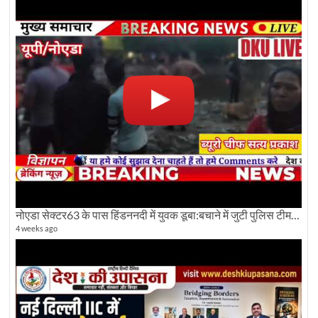
नोएडा सेक्टर63 के पास हिंडननदी में युवक डूबा:बचाने में जुटी पुलिस टीम: देखिए पूरी ग्राउंड रिपोर्टिंग
4 weeks ago