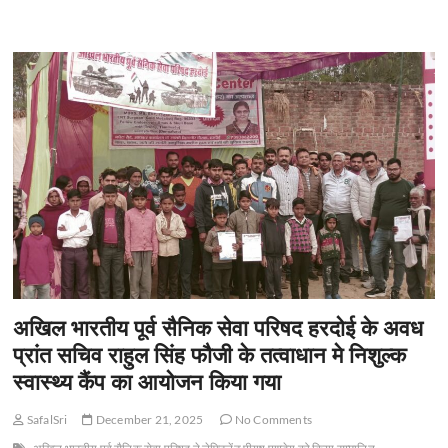
e
कल्याणकारी
to
ail
ar
योजनाओं
b
d
e
पर
तीन
o
o
दिवसीय
प्रदर्शनी
o
n
का
हुआ
k
शुभारंभ*
अखिल भारतीय पूर्व सैनिक सेवा परिषद हरदोई के अवध
प्रांत सचिव राहुल सिंह फौजी के तत्वाधान मे निशुल्क
स्वास्थ्य कैंप का आयोजन किया गया
SafalSri
December 21, 2025
No Comments