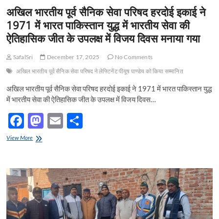
स्वास्थ्य
अखिल भारतीय पूर्व सैनिक सेवा परिषद हरदोई इकाई ने
कैंप
1971 में भारत पाकिस्तान युद्ध में भारतीय सेवा की
का
आयोजन
ऐतिहासिक जीत के उपलक्ष में विजय दिवस मनाया गया
किया
गया
SafalSri
December 17, 2025
No Comments
अखिल भारतीय पूर्व सैनिक सेवा परिषद ने लेफ्टिनेंट पीयूष पाण्डेय को किया सम्मानित
अखिल भारतीय पूर्व सैनिक सेवा परिषद हरदोई इकाई ने 1971 में भारत पाकिस्तान युद्ध
में भारतीय सेवा की ऐतिहासिक जीत के उपलक्ष में विजय दिवस…
F
M
E
S
ac
as
m
h
अखिल
View More
e
भारतीय
to
ail
ar
पूर्व
b
d
e
सैनिक
सेवा
o
o
परिषद
हरदोई
o
n
इकाई
ने
k
1971