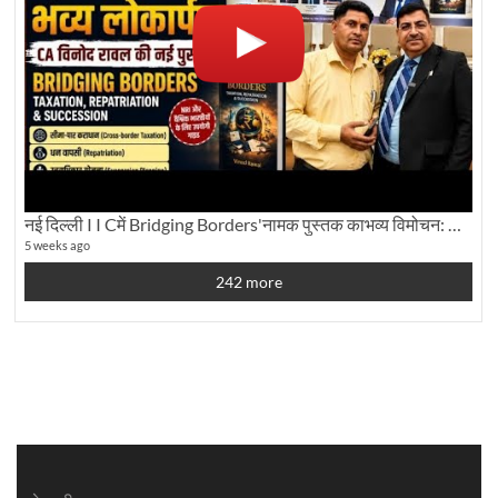
नई दिल्ली I I Cमें Bridging Borders'नामक पुस्तक काभव्य विमोचन: Dku ब्यूरो चीफ की ग्राउंड रिपोर्टिंग
5 weeks ago
242 more