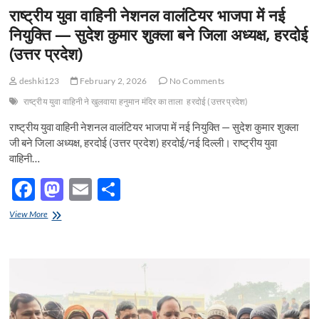
रहेगा:अम्बरीष
राष्ट्रीय युवा वाहिनी नेशनल वालंटियर भाजपा में नई
कुमार
नियुक्ति — सुदेश कुमार शुक्ला बने जिला अध्यक्ष, हरदोई
सक्सेना
(उत्तर प्रदेश)
deshki123
February 2, 2026
No Comments
राष्ट्रीय युवा वाहिनी ने खुलवाया हनुमान मंदिर का ताला
हरदोई (उत्तर प्रदेश)
राष्ट्रीय युवा वाहिनी नेशनल वालंटियर भाजपा में नई नियुक्ति — सुदेश कुमार शुक्ला
जी बने जिला अध्यक्ष, हरदोई (उत्तर प्रदेश) हरदोई/नई दिल्ली। राष्ट्रीय युवा
वाहिनी…
F
M
E
S
ac
as
m
h
राष्ट्रीय
View More
e
युवा
to
ail
ar
वाहिनी
b
d
e
नेशनल
वालंटियर
o
o
भाजपा
में
o
n
नई
नियुक्ति