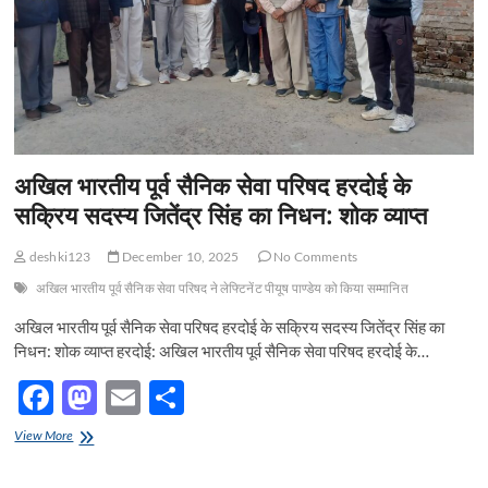
में
भारत
पाकिस्तान
युद्ध
में
भारतीय
सेवा
की
ऐतिहासिक
अखिल भारतीय पूर्व सैनिक सेवा परिषद हरदोई के
जीत
सक्रिय सदस्य जितेंद्र सिंह का निधन: शोक व्याप्त
के
उपलक्ष
में
deshki123
December 10, 2025
No Comments
विजय
दिवस
अखिल भारतीय पूर्व सैनिक सेवा परिषद ने लेफ्टिनेंट पीयूष पाण्डेय को किया सम्मानित
मनाया
अखिल भारतीय पूर्व सैनिक सेवा परिषद हरदोई के सक्रिय सदस्य जितेंद्र सिंह का
गया
निधन: शोक व्याप्त हरदोई: अखिल भारतीय पूर्व सैनिक सेवा परिषद हरदोई के…
F
M
E
S
ac
as
m
h
अखिल
View More
e
भारतीय
to
ail
ar
पूर्व