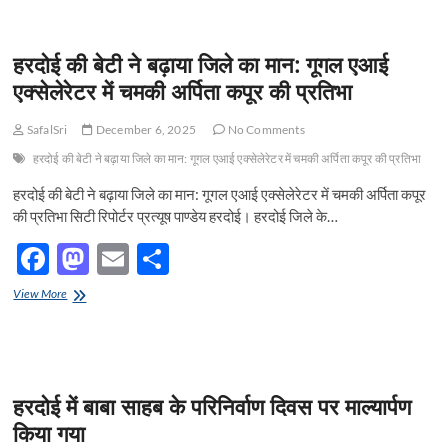
b
d
e
सैनिक
सेवा
o
o
परिषद
हरदोई की बेटी ने बढ़ाया जिले का मान: गूगल एआई
हरदोई
o
n
के
एक्सेलेरेटर में चमकी अर्पिता कपूर की प्रतिभा
सक्रिय
k
सदस्य
SafalSri
December 6, 2025
No Comments
जितेंद्र
सिंह
हरदोई की बेटी ने बढ़ाया जिले का मान: गूगल एआई एक्सेलेरेटर में चमकी अर्पिता कपूर की प्रतिभा
का
निधन:
हरदोई की बेटी ने बढ़ाया जिले का मान: गूगल एआई एक्सेलेरेटर में चमकी अर्पिता कपूर
शोक
की प्रतिभा सिटी रिपोर्टर प्रत्यूष पाण्डेय हरदोई। हरदोई जिले के…
व्याप्त
F
M
E
S
ac
as
m
h
हरदोई
View More
e
की
to
ail
ar
बेटी
b
d
e
ने
बढ़ाया
o
o
जिले
हरदोई में बाबा साहब के परिनिर्वाण दिवस पर माल्यार्पण
का
o
n
मान:
किया गया
गूगल