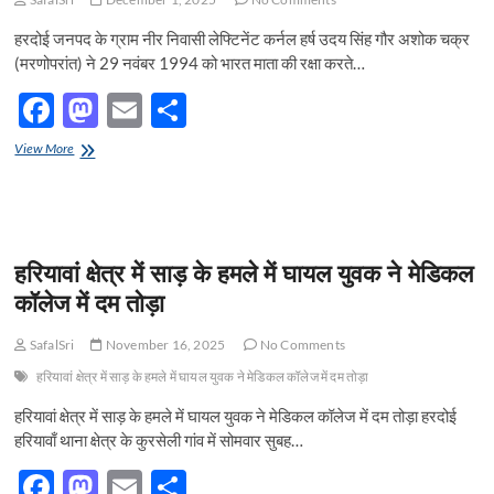
हरदोई जनपद के ग्राम नीर निवासी लेफ्टिनेंट कर्नल हर्ष उदय सिंह गौर अशोक चक्र
(मरणोपरांत) ने 29 नवंबर 1994 को भारत माता की रक्षा करते…
F
M
E
S
ac
as
m
h
हरदोई
View More
e
जनपद
to
ail
ar
के
b
d
e
ग्राम
नीर
o
o
निवासी
हरियावां क्षेत्र में साड़ के हमले में घायल युवक ने मेडिकल
लेफ्टिनेंट
o
n
कर्नल
कॉलेज में दम तोड़ा
हर्ष
k
उदय
SafalSri
November 16, 2025
No Comments
सिंह
गौर
हरियावां क्षेत्र में साड़ के हमले में घायल युवक ने मेडिकल कॉलेज में दम तोड़ा
अशोक
चक्र
हरियावां क्षेत्र में साड़ के हमले में घायल युवक ने मेडिकल कॉलेज में दम तोड़ा हरदोई
(मरणोपरांत)
हरियावाँ थाना क्षेत्र के कुरसेली गांव में सोमवार सुबह…
ने
29
F
M
E
S
नवंबर