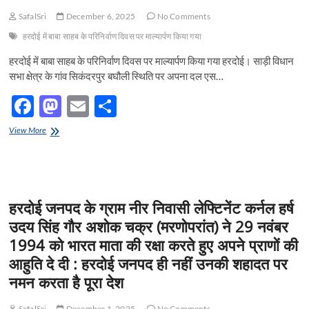
k
एआई
SafalSri
December 6, 2025
No Comments
एक्सेलेरेटर
में
हरदोई में बाबा साहब के परिनिर्वाण दिवस पर माल्यार्पण किया गया
चमकी
अर्पिता
हरदोई में बाबा साहब के परिनिर्वाण दिवस पर माल्यार्पण किया गया हरदोई। साड़ी विधान
कपूर
सभा क्षेत्र के गांव सिकंदरपुर बघौली स्थिति पर अपना दल एस…
की
प्रतिभा
F
M
E
S
ac
as
m
h
हरदोई
View More
e
में
to
ail
ar
बाबा
b
d
e
साहब
के
o
o
परिनिर्वाण
हरदोई जनपद के ग्राम नीर निवासी लेफ्टिनेंट कर्नल हर्ष
दिवस
o
n
पर
उदय सिंह गौर अशोक चक्र (मरणोपरांत) ने 29 नवंबर
माल्यार्पण
k
1994 को भारत माता की रक्षा करते हुए अपने प्राणों की
किया
गया
आहुति दे दी : हरदोई जनपद ही नहीं उनकी शहादत पर
नमन करता है पूरा देश
SafalSri
December 1, 2025
No Comments