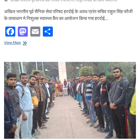
अखिल भारतीय पूर्व सैनिक सेवा परिषद ने लेफ्टिनेंट पीयूष पाण्डेय को किया सम्मानित
अखिल भारतीय पूर्व सैनिक सेवा परिषद हरदोई के अवध प्रांत सचिव राहुल सिंह फौजी
के तत्वाधान मे निशुल्क स्वास्थ्य कैंप का आयोजन किया गया हरदोई…
F
M
E
S
ac
as
m
h
अखिल
View More
e
भारतीय
to
ail
ar
पूर्व
b
d
e
सैनिक
सेवा
o
o
परिषद
हरदोई
o
n
के
अवध
k
प्रांत
सचिव
राहुल
सिंह
फौजी
के
तत्वाधान
मे
निशुल्क