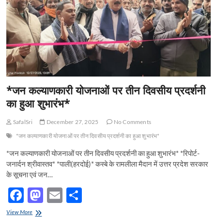
k
—
सुदेश
कुमार
शुक्ला
बने
जिला
अध्यक्ष,
हरदोई
(उत्तर
प्रदेश)
*जन कल्याणकारी योजनाओं पर तीन दिवसीय प्रदर्शनी
का हुआ शुभारंभ*
SafalSri
December 27, 2025
No Comments
*जन कल्याणकारी योजनाओं पर तीन दिवसीय प्रदर्शनी का हुआ शुभारंभ*
*जन कल्याणकारी योजनाओं पर तीन दिवसीय प्रदर्शनी का हुआ शुभारंभ* *रिपोर्ट-
जनार्दन श्रीवास्तव* *पाली(हरदोई)* कस्बे के रामलीला मैदान में उत्तर प्रदेश सरकार
के सूचना एवं जन…
F
M
E
S
ac
as
m
h
*जन
View More