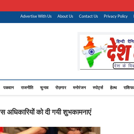
कारी नौकरी
Advertise With Us
About Us
Contact Us
Privacy Policy
Upasana
 NEWS,RASHTRIYA NEWS,VIDESH NEWS,
पकवान
राजनीति
चुनाव
रोज़गार
मनोरंजन
स्पोर्ट्स
हेल्थ
राशिफ
ुलिस अधिकारियों को दी गयी शुभकामनाएं