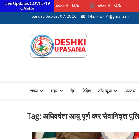
Live Updates COVID-19
World
N/A
World
N/A
CASES
सर
Sunday, August 09, 2026
Dkunewso1@gmail.com
Desh Ki 
ALL HINDI NEWS,UP HINDI
राज्य
शहर
देश
विदेश
टॉप न्यूज़
अपराध
Tag:
अधिवर्षता आयु पूर्ण कर सेवानिवृत्त प