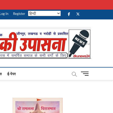
Log In
Register
facebook
Twitter
Youtube
M
ल
ई-पेपर
e
n
u
B
u
t
t