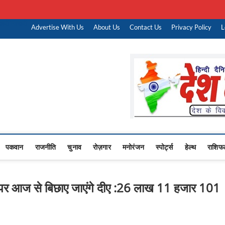
ारी नौकरी
Advertise With Us
About Us
Contact Us
Privacy Policy
L
Upasana
 NEWS,RASHTRIYA NEWS,VIDESH NEWS,
पकवान
राजनीति
चुनाव
रोज़गार
मनोरंजन
स्पोर्ट्स
हेल्थ
राशिफ
टों पर आज से बिछाए जाएंगे दीए :26 लाख 11 हजार 101