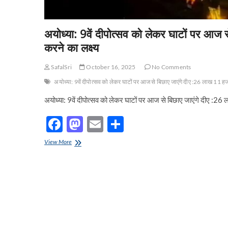
अयोध्या: 9वें दीपोत्सव को लेकर घाटों पर आज
करने का लक्ष्य
SafalSri
October 16, 2025
No Comments
अयोध्या: 9वें दीपोत्सव को लेकर घाटों पर आज से बिछाए जाएंगे दीए :26 लाख 11 ह
अयोध्या: 9वें दीपोत्सव को लेकर घाटों पर आज से बिछाए जाएंगे दीए :2
F
M
E
S
ac
as
m
h
अयोध्या:
View More
e
9वें
to
ail
ar
दीपोत्सव
b
d
e
को
लेकर
o
o
घाटों
पर
o
n
आज
से
k
बिछाए