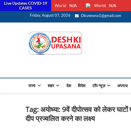
Live Updates COVID-19
World
N/A
World
N/A
CASES
सरक
Friday, August 07, 2026
Dkunewso1@gmail.com
Desh Ki 
ALL HINDI NEWS,UP HINDI
राज्य
शहर
देश
विदेश
टॉप न्यूज़
अपराध
Tag:
अयोध्या: 9वें दीपोत्सव को लेकर घा
दीप प्रज्वलित करने का लक्ष्य