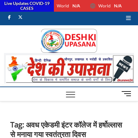
Live Updates COVID-19
World
N/A
World
N/A
CASES
facebook
Twitter
Youtube
Desh Ki
ALL HINDI
NEWS,UP HINDI
NEWS,RASHTRIYA
Upasan
NEWS,VIDESH
NEWS,
M
e
n
u
B
Tag:
अवध एकेडमी इंटर कॉलेज में हर्षोल्लास
u
से मनाया गया स्वतंत्रता दिवस
t