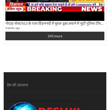
नोएडा सेक्टर63 के पास हिंडननदी में युवक डूबा:बचाने में जुटी पुलिस टीम: देखिए पूरी ग्राउंड रिपोर्टिंग
4 weeks ago
243 more
देश की उपासना