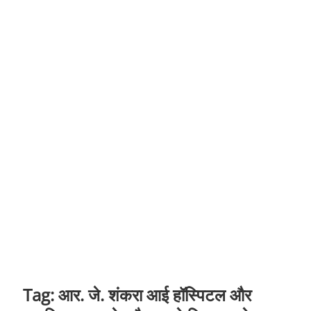
t
o
n
Tag:
आर. जे. शंकरा आई हॉस्पिटल और