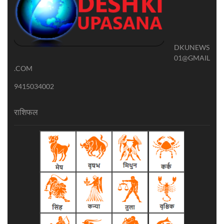
DKUNEWS
01@GMAIL
.COM
9415034002
राशिफल