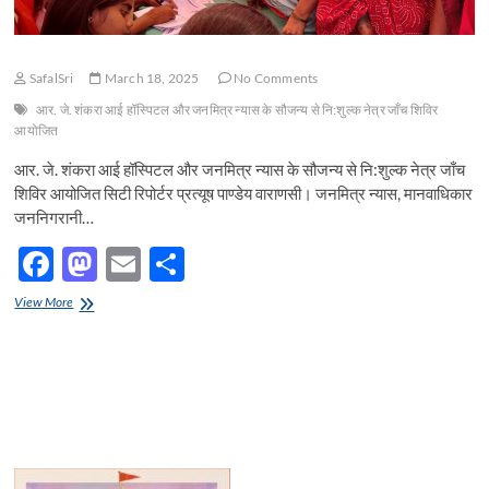
SafalSri
March 18, 2025
No Comments
आर. जे. शंकरा आई हॉस्पिटल और जनमित्र न्यास के सौजन्य से नि:शुल्क नेत्र जाँच शिविर
आयोजित
आर. जे. शंकरा आई हॉस्पिटल और जनमित्र न्यास के सौजन्य से नि:शुल्क नेत्र जाँच
शिविर आयोजित सिटी रिपोर्टर प्रत्यूष पाण्डेय वाराणसी। जनमित्र न्यास, मानवाधिकार
जननिगरानी…
F
M
E
S
ac
as
m
h
View More
e
to
ail
ar
b
d
e
o
o
o
n
k