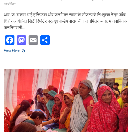
आयोजित
आर. जे. शंकरा आई हॉस्पिटल और जनमित्र न्यास के सौजन्य से नि:शुल्क नेत्र जाँच
शिविर आयोजित सिटी रिपोर्टर प्रत्यूष पाण्डेय वाराणसी। जनमित्र न्यास, मानवाधिकार
जननिगरानी…
F
M
E
S
ac
as
m
h
आर.
View More
e
जे.
to
ail
ar
शंकरा
b
d
e
आई
हॉस्पिटल
o
o
और
जनमित्र
o
n
न्यास
के
k
सौजन्य
से
नि:शुल्क
नेत्र
जाँच
शिविर
आयोजित