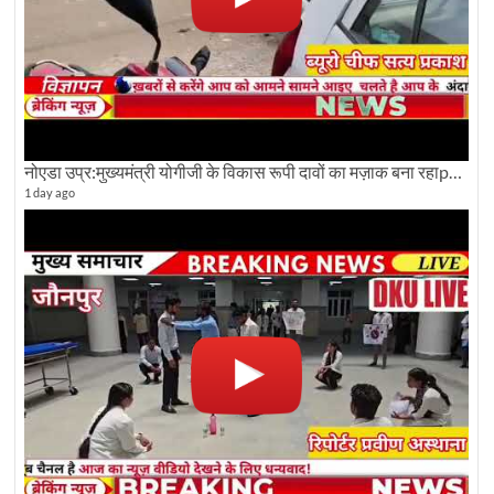
नोएडा उप्र:मुख्यमंत्री योगीजी के विकास रूपी दावों का मज़ाक बना रहाpwdविभाग:देखे ग्राउण्ड रिपोर्टिंग
1 day ago