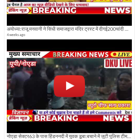
अयोध्या:राजू मनवानी ने सिंधी समाजद्वारा मंदिर ट्रस्ट में दीगई200चांदी की ईंटों पर सवाल का किया विरोध
4 weeks ago
नोएडा सेक्टर63 के पास हिंडननदी में युवक डूबा:बचाने में जुटी पुलिस टीम: देखिए पूरी ग्राउंड रिपोर्टिंग