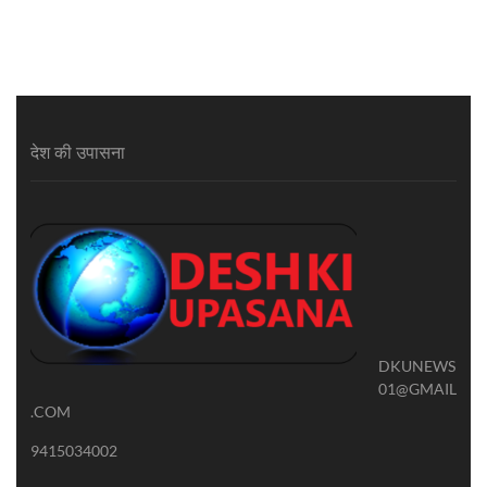
देश की उपासना
DKUNEWS
01@GMAIL
.COM
9415034002