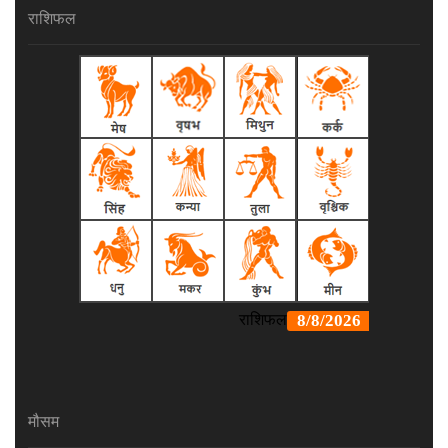
राशिफल
मौसम