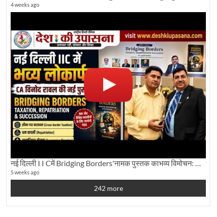
4 weeks ago
नई दिल्ली I I Cमें Bridging Borders'नामक पुस्तक काभव्य विमोचन: Dku ब्यूरो चीफ की ग्राउंड रिपोर्टिंग
5 weeks ago
242 more