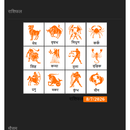
राशिफल
मौसम