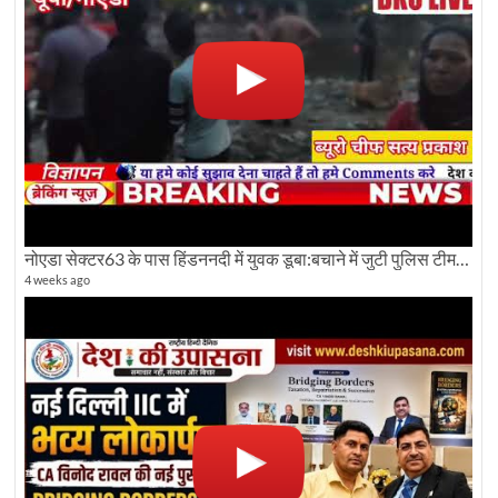
नोएडा सेक्टर63 के पास हिंडननदी में युवक डूबा:बचाने में जुटी पुलिस टीम: देखिए पूरी ग्राउंड रिपोर्टिंग
4 weeks ago