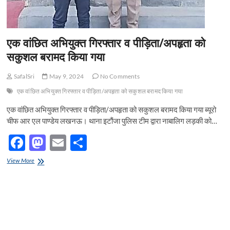
एक वांछित अभियुक्त गिरफ्तार व पीड़िता/अपहृता को
सकुशल बरामद किया गया
SafalSri
May 9, 2024
No Comments
एक वांछित अभियुक्त गिरफ्तार व पीड़िता/अपहृता को सकुशल बरामद किया गया
एक वांछित अभियुक्त गिरफ्तार व पीड़िता/अपहृता को सकुशल बरामद किया गया ब्यूरो
चीफ आर एल पाण्डेय लखनऊ। थाना इटौंजा पुलिस टीम द्वारा नाबालिग लड़की को…
F
M
E
S
ac
as
m
h
एक
View More
e
वांछित
to
ail
ar
अभियुक्त
b
d
e
गिरफ्तार
व
o
o
पीड़िता/
अपहृता
o
n
को