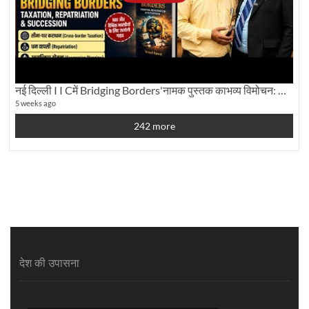
नई दिल्ली I I Cमें Bridging Borders'नामक पुस्तक काभव्य विमोचन: Dku ब्यूरो चीफ की ग्राउंड रिपोर्टिंग
5 weeks ago
242 more
देश की उपासना