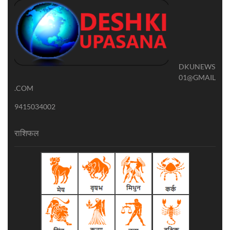
DKUNEWS
01@GMAIL
.COM
9415034002
राशिफल