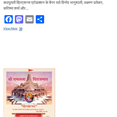
कठपुतली क्रिएशन्स प्रोडक्शन के बैनर तले विनोद भानुशाली, लक्ष्मण उतेकर,
करिश्मा शर्मा और…
F
M
E
S
ac
as
m
h
कहां
View More
e
शुरू
to
ail
ar
कहां
b
d
e
ख़तम’
का
o
o
ट्रेलर
हुआ
o
n
रिलीज
k