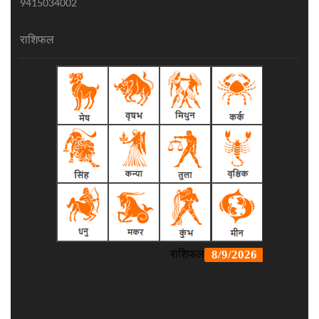
9415034002
राशिफल