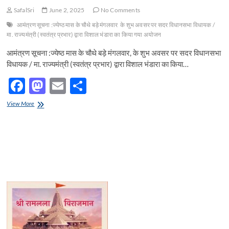
SafalSri
June 2, 2025
No Comments
आमंत्रण सूचना :ज्येष्ठ मास के चौथे बड़े मंगलवार
के शुभ अवसर पर सदर विधानसभा विधायक /
मा. राज्यमंत्री (स्वतंत्र प्रभार) द्वारा विशाल भंडारा का किया गया अयोजन
आमंत्रण सूचना :ज्येष्ठ मास के चौथे बड़े मंगलवार, के शुभ अवसर पर सदर विधानसभा
विधायक / मा. राज्यमंत्री (स्वतंत्र प्रभार) द्वारा विशाल भंडारा का किया…
F
M
E
S
ac
as
m
h
आमंत्रण
View More
e
सूचना
to
ail
ar
:ज्येष्ठ
b
d
e
मास
के
o
o
चौथे
बड़े
o
n
मंगलवार,
के
k
शुभ
अवसर
पर
सदर
विधानसभा