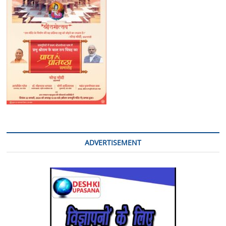
विधायक
/
मा.
राज्यमंत्री
(स्वतंत्र
प्रभार)
द्वारा
विशाल
भंडारा
का
किया
गया
अयोजन
ADVERTISEMENT