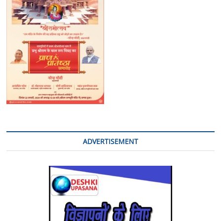
के
सर्किल
प्रांगण
स्थित
शिव
मंदिर
पर
बंदियों
ने
रुद्राभिषेक
किया
ADVERTISEMENT