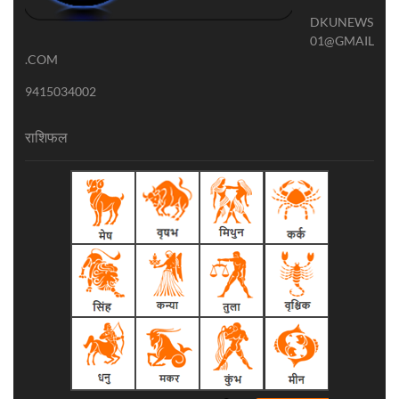
DKUNEWS
01@GMAIL
.COM
9415034002
राशिफल