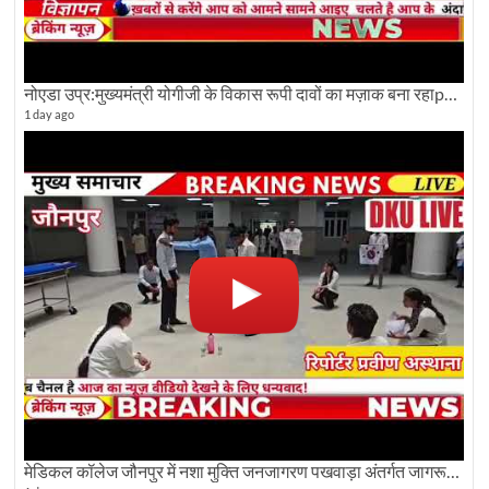
नोएडा उप्र:मुख्यमंत्री योगीजी के विकास रूपी दावों का मज़ाक बना रहाpwdविभाग:देखे ग्राउण्ड रिपोर्टिंग
1 day ago
मेडिकल कॉलेज जौनपुर में नशा मुक्ति जनजागरण पखवाड़ा अंतर्गत जागरूकता कार्यक्रम आयोजित