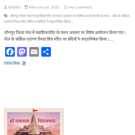
SafalSri
February 26, 2025
No Comments
जौनपुर जिला जेल में महाशिवरात्रि के पावन अवसर पर विशेष आयोजन किया गया। जेल के सर्किल
प्रांगण स्थित शिव मंदिर पर बंदियों ने रुद्राभिषेक किया।
जौनपुर जिला जेल में महाशिवरात्रि के पावन अवसर पर विशेष आयोजन किया गया।
जेल के सर्किल प्रांगण स्थित शिव मंदिर पर बंदियों ने रुद्राभिषेक किया।…
F
M
E
S
ac
as
m
h
जौनपुर
View More
e
जिला
to
ail
ar
जेल
b
d
e
में
महाशिवरात्रि
o
o
के
पावन
o
n
अवसर
पर
k
विशेष
आयोजन
किया
गया।
जेल