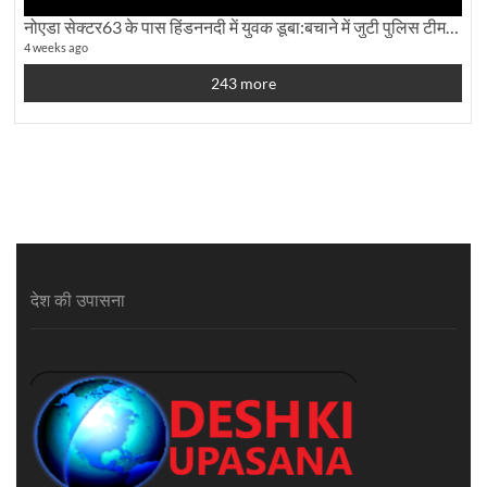
नोएडा सेक्टर63 के पास हिंडननदी में युवक डूबा:बचाने में जुटी पुलिस टीम: देखिए पूरी ग्राउंड रिपोर्टिंग
4 weeks ago
243 more
देश की उपासना