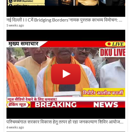
नई दिल्ली I I Cमें Bridging Borders'नामक पुस्तक काभव्य विमोचन: Dku ब्यूरो चीफ की ग्राउंड रिपोर्टिंग
5 weeks ago
पश्चिमबंगाल सरकार विकास हेतु तत्पर हो रहा जनकल्याण शिविर आयोजन:कृषि मंत्री दूध कुमार मंडल से बातचीत
6 weeks ago