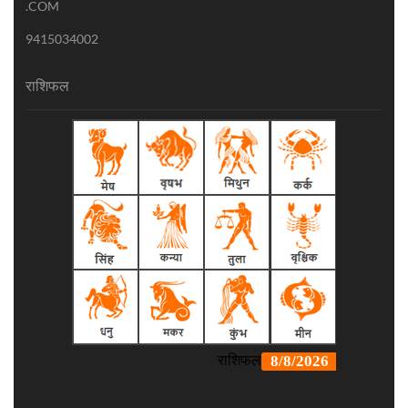
.COM
9415034002
राशिफल