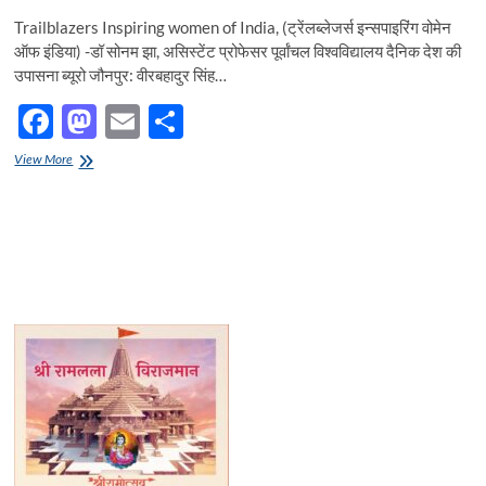
Trailblazers Inspiring women of India, (ट्रेंलब्लेजर्स इन्सपाइरिंग वोमेन
ऑफ इंडिया) -डॉ सोनम झा, असिस्टेंट प्रोफेसर पूर्वांचल विश्वविद्यालय दैनिक देश की
उपासना ब्यूरो जौनपुर: वीरबहादुर सिंह…
F
M
E
S
ac
as
m
h
Trailblazers
View More
e
Inspiring
to
ail
ar
women
b
d
e
of
India,
o
o
(ट्रेंलब्लेजर्स
इन्सपाइरिंग
o
n
वोमेन
ऑफ
k
इंडिया)
-डॉ
सोनम
झा,
असिस्टेंट
प्रोफेसर
पूर्वांचल
विश्वविद्यालय