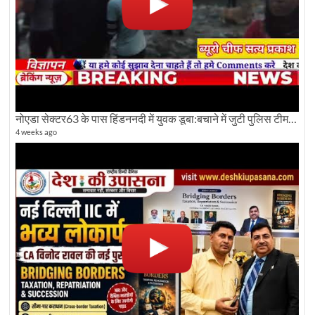
नोएडा सेक्टर63 के पास हिंडननदी में युवक डूबा:बचाने में जुटी पुलिस टीम: देखिए पूरी ग्राउंड रिपोर्टिंग
4 weeks ago