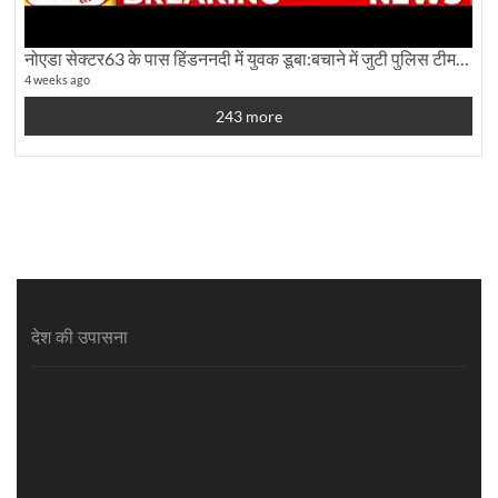
नोएडा सेक्टर63 के पास हिंडननदी में युवक डूबा:बचाने में जुटी पुलिस टीम: देखिए पूरी ग्राउंड रिपोर्टिंग
4 weeks ago
243 more
देश की उपासना