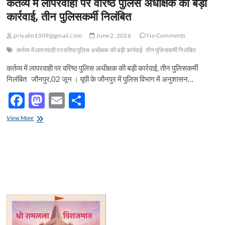
कर्तव्य में लापरवाही पर वरिष्ठ पुलिस अधीक्षक की बड़ी
t
कार्रवाई, तीन पुलिसकर्मी निलंबित
o
n
priyalm1309@gmail.com
June 2, 2026
No Comments
कर्तव्य में लापरवाही पर वरिष्ठ पुलिस अधीक्षक की बड़ी कार्रवाई
तीन पुलिसकर्मी निलंबित
कर्तव्य में लापरवाही पर वरिष्ठ पुलिस अधीक्षक की बड़ी कार्रवाई, तीन पुलिसकर्मी
निलंबित जौनपुर,02 जून । यूपी के जौनपुर में पुलिस विभाग में अनुशासन…
F
M
E
S
ac
as
m
h
कर्तव्य
View More
e
में
to
ail
ar
लापरवाही
b
d
e
पर
वरिष्ठ
o
o
पुलिस
अधीक्षक
o
n
की
बड़ी
k
कार्रवाई,
तीन
पुलिसकर्मी