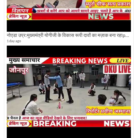
नोएडा उप्र:मुख्यमंत्री योगीजी के विकास रूपी दावों का मज़ाक बना रहाpwdविभाग:देखे ग्राउण्ड रिपोर्टिंग
1 day ago