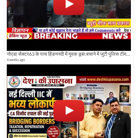
नोएडा सेक्टर63 के पास हिंडननदी में युवक डूबा:बचाने में जुटी पुलिस टीम: देखिए पूरी ग्राउंड रिपोर्टिंग
4 weeks ago