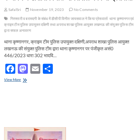
SafalSri
November 19, 2023
No Comments
गिरफ्तारी व बरामदगी के संबंध में डीसीपी विनीत जायसवाल ने किया प्रेसवार्ता
थाना कृष्णानगर एवं
क्राइम टीम पुलिस उपायुक्त दक्षिणी तथा अपराध शाखा पुलिस आयुक्त लखनऊ की संयुक्त पुलिस टीम
द्वारा सफल अनावरण
थाना कृष्णानगर, क्राइम टीम पुलिस उपायुक्त दक्षिणी,अपराध शाखा पुलिस आयुक्त
लखनऊ की संयुक्त पुलिस टीम द्वारा थाना कृष्णानगर पर पंजीकृत असं0
446/2023 धारा 302 भादवि…
F
M
E
S
ac
as
m
h
थाना
View More
e
कृष्णानगर
to
ail
ar
एवं
b
d
e
क्राइम
टीम
o
o
पुलिस
उपायुक्त
o
n
दक्षिणी
तथा
k
अपराध
शाखा