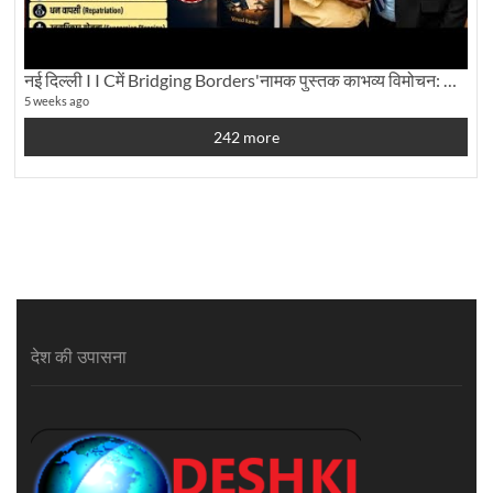
नई दिल्ली I I Cमें Bridging Borders'नामक पुस्तक काभव्य विमोचन: Dku ब्यूरो चीफ की ग्राउंड रिपोर्टिंग
5 weeks ago
242 more
देश की उपासना