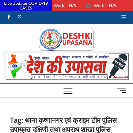
Live Updates COVID-19
World
N/A
World
N/A
CASES
facebook
Twitter
Youtube
Desh Ki
ALL HINDI
NEWS,UP HINDI
NEWS,RASHTRIYA
Upasan
NEWS,VIDESH
NEWS,
M
e
n
u
B
Tag:
थाना कृष्णानगर एवं क्राइम टीम पुलिस
u
उपायुक्त दक्षिणी तथा अपराध शाखा पुलिस
t