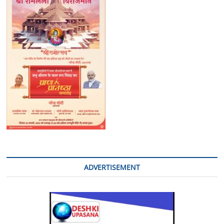
पुलिस
आयुक्त
लखनऊ
की
संयुक्त
पुलिस
टीम
द्वारा
सफल
अनावरण,
गिरफ्तारी
व
बरामदगी
के
संबंध
में
डीसीपी
विनीत
जायसवाल
ADVERTISEMENT
ने
किया
प्रेसवार्ता