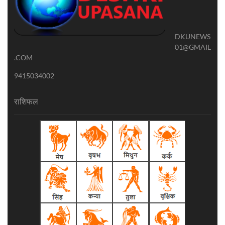
DKUNEWS
01@GMAIL
.COM
9415034002
राशिफल