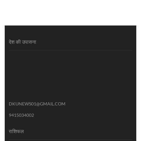
देश की उपासना
DKUNEWS01@GMAIL.COM
9415034002
राशिफल