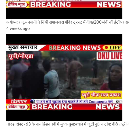
अयोध्या:राजू मनवानी ने सिंधी समाजद्वारा मंदिर ट्रस्ट में दीगई200चांदी की ईंटों पर
4 weeks ago
नोएडा सेक्टर63 के पास हिंडननदी में युवक डूबा:बचाने में जुटी पुलिस टीम: देखिए पूरी ग्र