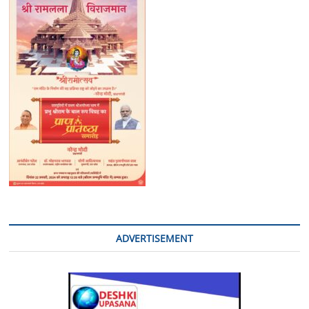
की
पत्नी
की
पिटाई
हुई
मौत*
ADVERTISEMENT