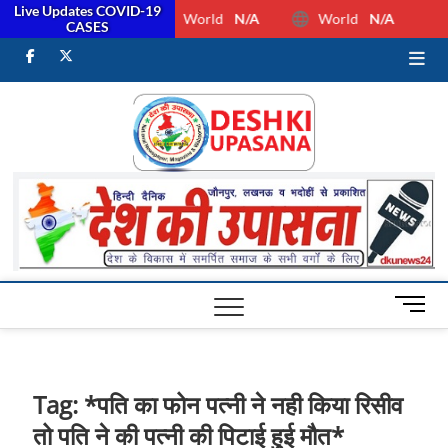
Live Updates COVID-19
World
N/A
World
N/A
CASES
facebook
Twitter
Youtube
Desh Ki
ALL HINDI
NEWS,UP HINDI
NEWS,RASHTRIYA
Upasan
NEWS,VIDESH
NEWS,
M
e
n
u
B
Tag:
*पति का फोन पत्नी ने नही किया रिसीव
u
तो पति ने की पत्नी की पिटाई हुई मौत*
t