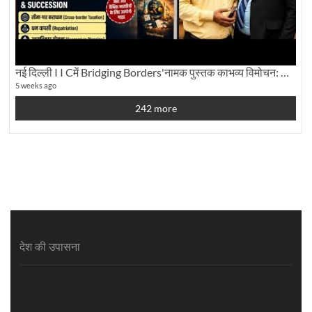
नई दिल्ली I I Cमें Bridging Borders'नामक पुस्तक काभव्य विमोचन: Dku ब्यूरो चीफ की ग्राउंड रिपोर्टिंग
5 weeks ago
242 more
देश की उपासना