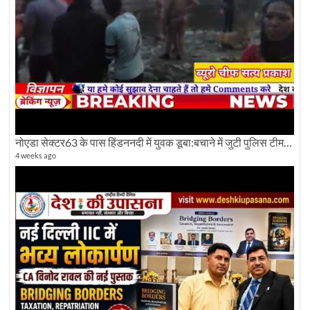
नोएडा सेक्टर63 के पास हिंडननदी में युवक डूबा:बचाने में जुटी पुलिस टीम: देखिए पूरी ग्राउंड रिपोर्टिंग
4 weeks ago