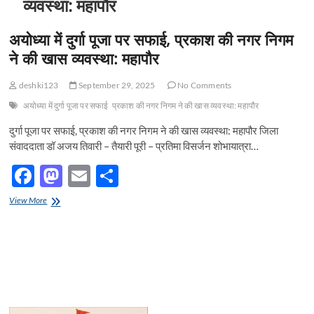
व्यवस्था: महापौर
अयोध्या में दुर्गा पूजा पर सफाई, प्रकाश की नगर निगम
ने की खास व्यवस्था: महापौर
deshki123
September 29, 2025
No Comments
अयोध्या में दुर्गा पूजा पर सफाई
प्रकाश की नगर निगम ने की खास व्यवस्था: महापौर
दुर्गा पूजा पर सफाई, प्रकाश की नगर निगम ने की खास व्यवस्था: महापौर जिला
संवाददाता डॉ अजय तिवारी – तैयारी पूरी – प्रतिमा विसर्जन शोभायात्रा…
F
M
E
S
ac
as
m
h
अयोध्या
View More
e
में
to
ail
ar
दुर्गा
b
d
e
पूजा
पर
o
o
सफाई,
प्रकाश
o
n
की
नगर
k
निगम