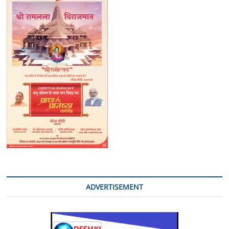
ने
की
खास
व्यवस्था:
महापौर
ADVERTISEMENT