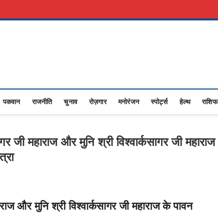
री नौकरी
Advertise With Us
About Us
Contact Us
Privacy Policy
Upasana
I NEWS,RASHTRIYA NEWS,VIDESH NEWS,
पकवान
राजनीति
चुनाव
रोज़गार
मनोरंजन
स्पोर्ट्स
हेल्थ
राशि
सागर जी महाराज और मुनि श्री विश्वार्कसागर जी महाराज
त्रा
ाराज और मुनि श्री विश्वार्कसागर जी महाराज के पावन