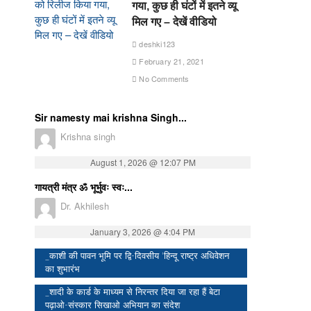
गया, कुछ ही घंटों में इतने व्यू
मिल गए – देखें वीडियो
deshki123
February 21, 2021
No Comments
Sir namesty mai krishna Singh...
Krishna singh
August 1, 2026 @ 12:07 PM
गायत्री मंत्र ॐ भूर्भुवः स्वः...
Dr. Akhilesh
January 3, 2026 @ 4:04 PM
_काशी की पावन भूमि पर द्वि-दिवसीय ‘हिन्दू राष्ट्र अधिवेशन
का शुभारंभ
_शादी के कार्ड के माध्यम से निरन्तर दिया जा रहा हैं बेटा
पढ़ाओ-संस्कार सिखाओ अभियान का संदेश