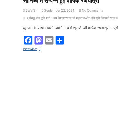
सानिध्य में सम्पन्न हुई वार्षिक रथयात्रा
SafalSri
September 22, 2024
No Comments
प्रसिद्ध जैन मुनि श्री 108 विशुभ्रसागर जी महाराज और मुनि श्री विश्वार्कसागर जी
धूमधाम के साथ निकली बावली गांव में श्रीजी की वार्षिक रथयात्रा – प
F
M
E
S
a
a
m
h
प्रसिद्ध
View More
c
st
ail
ar
जैन
मुनि
e
o
e
श्री
108
b
d
विशुभ्रसागर
जी
o
o
महाराज
और
o
n
मुनि
k
श्री
विश्वार्कसागर
जी
महाराज
के