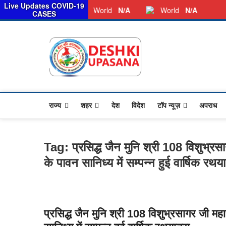
सरका
Live Updates COVID-19
Friday, August 07, 2026
Dkunewso1@gmail.com
World
N/A
World
N/A
CASES
Desh Ki 
ALL HINDI NEWS,UP HIND
राज्य
शहर
देश
विदेश
टॉप न्यूज़
अपराध
Tag:
प्रसिद्ध जैन मुनि श्री 108 विशुभ्र
के पावन सानिध्य में सम्पन्न हुई वार्षिक रथया
प्रसिद्ध जैन मुनि श्री 108 विशुभ्रसागर जी मह