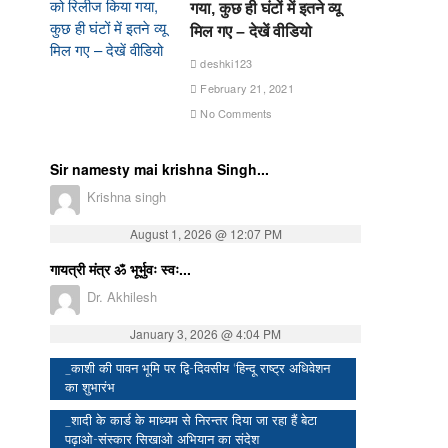
गया, कुछ ही घंटों में इतने व्यू
मिल गए – देखें वीडियो
deshki123
February 21, 2021
No Comments
Sir namesty mai krishna Singh...
Krishna singh
August 1, 2026 @ 12:07 PM
गायत्री मंत्र ॐ भूर्भुवः स्वः...
Dr. Akhilesh
January 3, 2026 @ 4:04 PM
_काशी की पावन भूमि पर द्वि-दिवसीय ‘हिन्दू राष्ट्र अधिवेशन
का शुभारंभ
_शादी के कार्ड के माध्यम से निरन्तर दिया जा रहा हैं बेटा
पढ़ाओ-संस्कार सिखाओ अभियान का संदेश