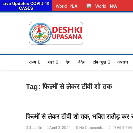
स
Live Updates COVID-19
Saturday, August 08, 2026
Dkunewso1@gmail.com
World
N/A
World
N/A
CASES
Desh Ki 
ALL HINDI NEWS,UP HIND
राज्य
शहर
देश
विदेश
टॉप न्यूज़
अपराध
Tag:
फिल्मों से लेकर टीवी शो तक
फिल्मों से लेकर टीवी शो तक, भक्ति राठौड़ कर र
SafalSri
April 3, 2024
No Comments
फिल्मों से लेक