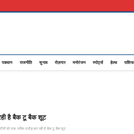
रकारी नौकरी
Advertise With Us
About Us
Contact Us
Privacy Policy
Upasana
I NEWS,RASHTRIYA NEWS,VIDESH NEWS,
पकवान
राजनीति
चुनाव
रोज़गार
मनोरंजन
स्पोर्ट्स
हेल्थ
राशि
ही है बैक टू बैक शूट
र टीवी शो तक
भक्ति राठौड़ कर रही है बैक टू बैक शूट