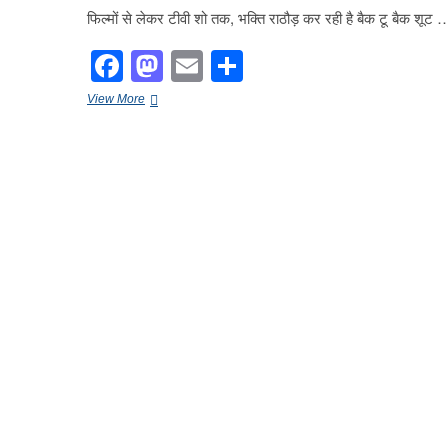
फिल्मों से लेकर टीवी शो तक, भक्ति राठौड़ कर रही है बैक टू बैक शू
F
M
E
S
a
a
m
h
फिल्मों
View More
c
st
ail
ar
से
लेकर
e
o
e
टीवी
शो
b
d
तक,
भक्ति
o
o
राठौड़
o
कर
n
रही
k
है
बैक
टू
बैक
शूट