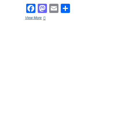
F
M
E
S
a
a
m
h
बसपा
View More
c
st
ail
ar
चीफ
मायावती
e
o
e
ने
नई
b
d
दिल्ली
का
o
o
सरकारी
o
बंगला
n
किया
k
खाली