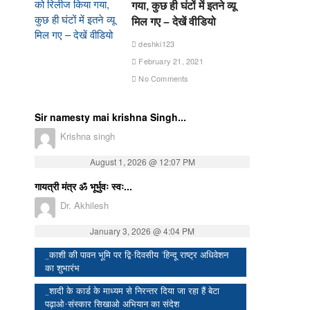
गया, कुछ ही घंटों में इतने व्यू
मिल गए – देखें वीडियो
deshki123
February 21, 2021
No Comments
Sir namesty mai krishna Singh...
Krishna singh
August 1, 2026 @ 12:07 PM
गायत्री मंत्र ॐ भूर्भुवः स्वः...
Dr. Akhilesh
January 3, 2026 @ 4:04 PM
_काशी की पावन भूमि पर द्वि-दिवसीय ‘हिन्दू राष्ट्र अधिवेशन
का शुभारंभ
_शादी के कार्ड के माध्यम से निरन्तर दिया जा रहा हैं बेटा
पढ़ाओ-संस्कार सिखाओ अभियान का संदेश