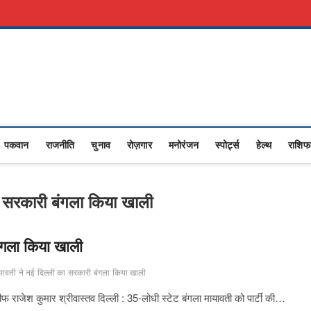
कारी नौकरी
Advertise With Us
About Us
Contact Us
Privacy Policy
Upasana
I NEWS,RASHTRIYA NEWS,VIDESH NEWS,
पकवान
राजनीति
चुनाव
रोज़गार
मनोरंजन
स्पोर्ट्स
हेल्थ
राशि
ा सरकारी बंगला किया खाली
ंगला किया खाली
ावती ने नई दिल्ली का सरकारी बंगला किया खाली
फ राजेश कुमार श्रीवास्तव दिल्ली : 35-लोधी स्टेट बंगला मायावती को पार्टी की…