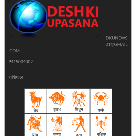
DKUNEWS
01@GMAIL
.COM
9415034002
राशिफल