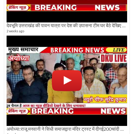
देवभूमि उत्तराखंड की पावन यात्रा पर देश की उपासना टीम घर बैठे देखिए अलौकिक दृश्य
2 weeks ago
अयोध्या:राजू मनवानी ने सिंधी समाजद्वारा मंदिर ट्रस्ट में दीगई200चांदी की ईंटों पर सवाल का किया विरोध