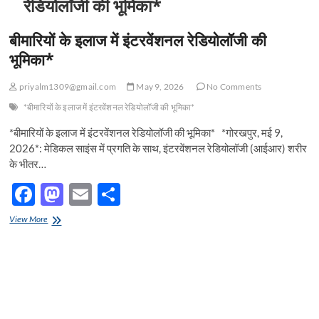
रेडियोलॉजी की भूमिका*
बीमारियों के इलाज में इंटरवेंशनल रेडियोलॉजी की
भूमिका*
priyalm1309@gmail.com
May 9, 2026
No Comments
*बीमारियों के इलाज में इंटरवेंशनल रेडियोलॉजी की भूमिका*
*बीमारियों के इलाज में इंटरवेंशनल रेडियोलॉजी की भूमिका* *गोरखपुर, मई 9,
2026*: मेडिकल साइंस में प्रगति के साथ, इंटरवेंशनल रेडियोलॉजी (आईआर) शरीर
के भीतर…
F
M
E
S
ac
as
m
h
बीमारियों
View More
e
के
to
ail
ar
इलाज
b
d
e
में
इंटरवेंशनल
o
o
रेडियोलॉजी
की
o
n
भूमिका*