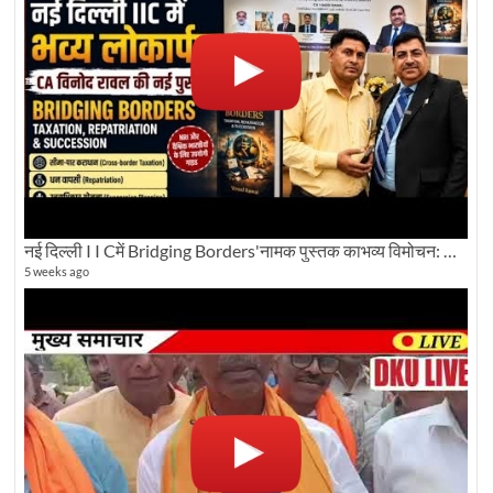
नई दिल्ली I I Cमें Bridging Borders'नामक पुस्तक काभव्य विमोचन: Dku ब्यूरो चीफ की ग्राउंड रिपोर्टिंग
5 weeks ago