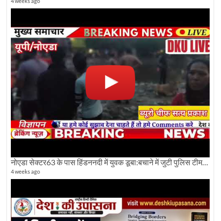
4 weeks ago
नोएडा सेक्टर63 के पास हिंडननदी में युवक डूबा:बचाने में जुटी पुलिस टीम: देखिए पूरी ग्राउंड रिपोर्टिंग
4 weeks ago