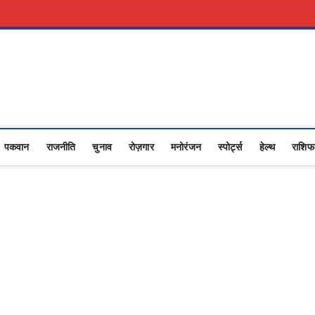
री नौकरी
Advertise With Us
About Us
Contact Us
Privacy Policy
Upasana
I NEWS,RASHTRIYA NEWS,VIDESH NEWS,
पकवान
राजनीति
चुनाव
रोज़गार
मनोरंजन
स्पोर्ट्स
हेल्थ
राशि