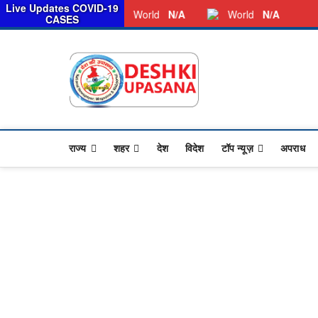
सरका
Live Updates COVID-19
Friday, August 07, 2026
Dkunewso1@gmail.com
World
N/A
World
N/A
CASES
Desh Ki 
ALL HINDI NEWS,UP HIND
राज्य
शहर
देश
विदेश
टॉप न्यूज़
अपराध