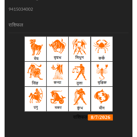
9415034002
राशिफल