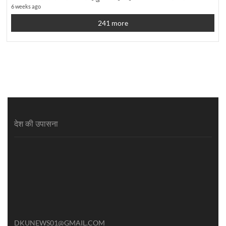
6 weeks ago
241 more
देश की उपासना
DKUNEWS01@GMAIL.COM