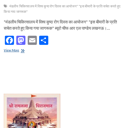
मंडलीय चिकित्सालय में विश्व कुष्ठ रोग दिवस का आयोजन* *इस बीमारी के प्रति सचेत करते हुए
किया गया जागरूक*
*मंडलीय चिकित्सालय में विश्व कुष्ठ रोग दिवस का आयोजन* *इस बीमारी के प्रति
सचेत करते हुए किया गया जागरूक* ब्यूरो चीफ आर एल पाण्डेय लखनऊ।…
F
M
E
S
ac
as
m
h
मंडलीय
View More
e
चिकित्सालय
to
ail
ar
में
b
d
e
विश्व
कुष्ठ
o
o
रोग
दिवस
o
n
का
आयोजन
k
:इस
बीमारी
के
प्रति
सचेत
करते
हुए