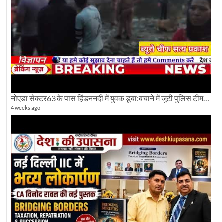
नोएडा सेक्टर63 के पास हिंडननदी में युवक डूबा:बचाने में जुटी पुलिस टीम: देखिए पूरी ग्राउंड रिपोर्टिंग
4 weeks ago