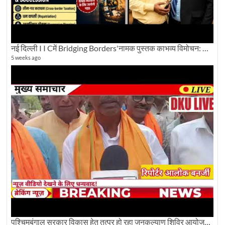
नई दिल्ली I I Cमें Bridging Borders'नामक पुस्तक काभव्य विमोचन: Dku ब्यूरो चीफ की ग्राउंड रिपोर्टिंग
5 weeks ago
पश्चिमबंगाल सरकार विकास हेतु तत्पर हो रहा जनकल्याण शिविर आयोजन:कृषि मंत्री दूध कुमार मंडल से बातचीत