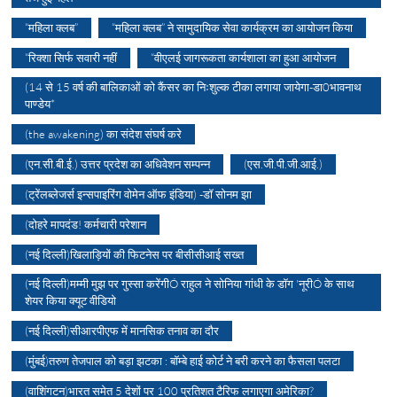
“महिला क्लब”
“महिला क्लब” ने सामुदायिक सेवा कार्यक्रम का आयोजन किया
“रिक्शा सिर्फ सवारी नहीं
“वीएलई जागरूकता कार्यशाला का हुआ आयोजन
(14 से 15 वर्ष की बालिकाओं को कैंसर का निःशुल्क टीका लगाया जायेगा-डा0भावनाथ
पाण्डेय*
(the awakening) का संदेश संघर्ष करे
(एन.सी.बी.ई.) उत्तर प्रदेश का अधिवेशन सम्पन्न
(एस.जी.पी.जी.आई.)
(ट्रेंलब्लेजर्स इन्सपाइरिंग वोमेन ऑफ इंडिया) -डॉ सोनम झा
(दोहरे मापदंड! कर्मचारी परेशान
(नई दिल्ली)खिलाड़ियों की फिटनेस पर बीसीसीआई सख्त
(नई दिल्ली)मम्मी मुझ पर गुस्सा करेंगीÓ राहुल ने सोनिया गांधी के डॉग 'नूरीÓ के साथ
शेयर किया क्यूट वीडियो
(नई दिल्ली)सीआरपीएफ में मानसिक तनाव का दौर
(मुंबई)तरुण तेजपाल को बड़ा झटका : बॉम्बे हाई कोर्ट ने बरी करने का फैसला पलटा
(वाशिंगटन)भारत समेत 5 देशों पर 100 प्रतिशत टैरिफ लगाएगा अमेरिका?