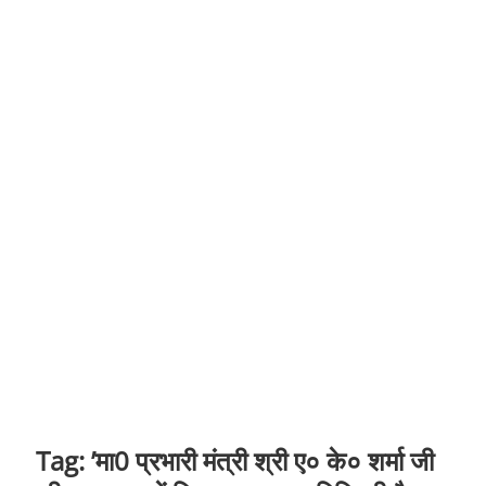
t
o
n
Tag:
’मा0 प्रभारी मंत्री श्री ए० के० शर्मा जी