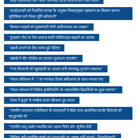
*कड़ी प्रतिस्पर्धा और जोश- सरस्वती डेंटल कॉलेज की रजत जयंती
*कार्डधारकों को निर्धारित मानक के अनुरूप नियमानुसार खाद्यान्न का वितरण करना
सुनिश्चित करें-जिला पूर्ति अधिकारी*
*किसान भाइयों को मुख्यमंत्री योगी आदित्यनाथ का उपहार*
*कुड़वार रोड पर तेज आवाज़ वाली मॉडीफाइड बाइकों का आतंक
*खाली कराने के लिए चस्पा हुई नोटिस
*खोखो में सेंट जोसेफ का दमदार धुआंधार प्रदर्शन*
*गन्ना किसानों की खुशहाली का आधार बनी समयबद्ध भुगतान व्यवस्था*
*गोयल पवेलियन में 77वां गणतंत्र दिवस हर्षोल्लास के साथ मनाया गया*
*गोयल संस्थान में सिविल इंजीनियरिंग के नवप्रवेशित विद्यार्थियों का हुआ स्वागत**
*ग़ोला में बुजुर्ग से पच्चीस हजार छीनकर हुए फरार
*ग्रामीण पत्रकार एसोसिशन के पत्रकारों ने शोक सभा आयोजित करके दिवंगतों को
श्रद्धांजलि दी*
*ग्रामीण लघु उद्योग स्थापित कर आत्म निर्भर बने- सुनीता देवी*
*चिन्हित अति कुपोषित बच्चों को एनआरसी पर अवश्य भर्ती करायें:- जिलाधिकारी*