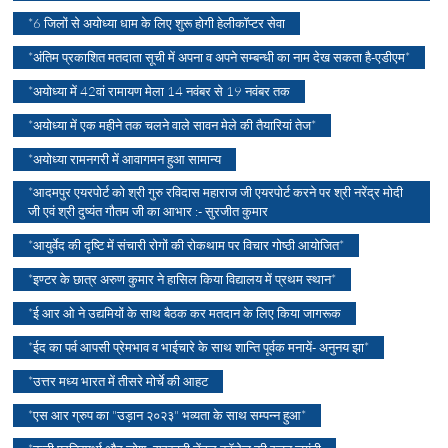
*6 जिलों से अयोध्या धाम के लिए शुरू होगी हेलीकॉप्टर सेवा
*अंतिम प्रकाशित मतदाता सूची में अपना व अपने सम्बन्धी का नाम देख सकता है-एडीएम*
*अयोध्या में 42वां रामायण मेला 14 नवंबर से 19 नवंबर तक
*अयोध्या में एक महीने तक चलने वाले सावन मेले की तैयारियां तेज*
*अयोध्या रामनगरी में आवागमन हुआ सामान्य
*आदमपुर एयरपोर्ट को श्री गुरु रविदास महाराज जी एयरपोर्ट करने पर श्री नरेंद्र मोदी
जी एवं श्री दुष्यंत गौतम जी का आभार :- सुरजीत कुमार
*आयुर्वेद की दृष्टि में संचारी रोगों की रोकथाम पर विचार गोष्ठी आयोजित*
*इण्टर के छात्र अरुण कुमार ने हासिल किया विद्यालय में प्रथम स्थान*
*ई आर ओ ने उद्यमियों के साथ बैठक कर मतदान के लिए किया जागरूक
*ईद का पर्व आपसी प्रेमभाव व भाईचारे के साथ शान्ति पूर्वक मनायें- अनुनय झा*
*उत्तर मध्य भारत में तीसरे मोर्चे की आहट
*एस आर ग्रुप का "उड़ान २०२३" भव्यता के साथ सम्पन्न हुआ*