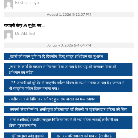
Krishna singh
August 1, 2026 @ 12:07 PM
गायत्री मंत्र ॐ भूर्भुवः स्वः...
Dr. Akhilesh
January 3, 2026 @ 4:04 PM
_काशी की पावन भूमि पर द्वि-दिवसीय ‘हिन्दू राष्ट्र अधिवेशन का शुभारंभ
_शादी के कार्ड के माध्यम से निरन्तर दिया जा रहा हैं बेटा पढ़ाओ-संस्कार सिखाओ
अभियान का संदेश
- 25 जनवरी को पूरे देश में राष्ट्रीय पर्यटन दिवस के रूप में मनाया जा रहा है। जनपद में
भी राष्ट्रीय पर्यटन दिवस मनाया गया।
- बड़ौत नगर के विभिन्न रास्तों पर हुआ राम बारात का भव्य स्वागत
-कॉमर्स प्लेटफॉर्म्स पर अनधिकृत कीटनाशकों की बिक्री पर क्रॉपलाइफ इंडिया की चिंता
-रानी लक्ष्मीबाई राजकीय संयुक्त चिकित्सालय में हो रहा महिला सफाई कर्मचारी का
शोषण-प्रशासन मौन
: नहीं समझता कोई मुझको
:श्री रामचरितमानस की भाव सहित चौपाई