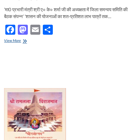
’मा0 प्रभारी मंत्री श्री ए० के० शर्मा जी की अध्यक्षता में जिला समन्वय समिति की
बैठक संपन्न’ ’शासन की योजनाओं का शत-प्रतिशत लाभ पात्रों तक…
F
M
E
S
ac
as
m
h
’मा0
View More
e
प्रभारी
to
ail
ar
मंत्री
b
d
e
श्री
ए०
o
o
के०
शर्मा
o
n
जी
की
k
अध्यक्षता
में
जिला
समन्वय
समिति
की
बैठक
संपन्न’