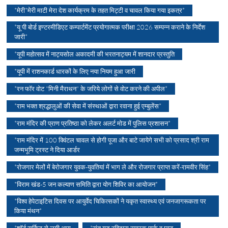
*मेरी*मेरी माटी मेरा देश कार्यक्रम के तहत मिट्टी व चावल किया गया इकत्र*
*यू पी बोर्ड इण्टरमीडिएट कम्पार्टमेंट प्रयोगात्मक परीक्षा 2026 सम्पन्न कराने के निर्देश
जारी*
*यूपी महोत्सव में नाट्यसोल अकादमी की भरतनाट्यम में शानदार प्रस्तुति
*यूपी में राशनकार्ड धारकों के लिए नया नियम हुआ जारी
*रन फॉर वोट "मिनी मैराथन" के जरिये लोगों से वोट करने की अपील*
*राम भक्त श्रद्धालुओं की सेवा में संस्थाओं द्वारा रवाना हुई एम्बुलेंस*
*राम मंदिर की प्राण प्रतिष्ठा को लेकर अलर्ट मोड में पुलिस प्रशासन*
*राम मंदिर में 100 क्विंटल चावल से होगी पूजा और बाटे जायेगे सभी को प्रसाद श्री राम
जन्मभूमि ट्रस्ट ने दिया आर्डर
*रोजगार मेलों में बेरोजगार युवक-युवतियां में भाग ले और रोजगार प्राप्त करें-रामवीर सिंह*
*विराम खंड-5 जन कल्याण समिति द्वारा योग शिविर का आयोजन*
*विश्व हेपेटाइटिस दिवस पर आयुर्वेद चिकित्सकों ने यकृत स्वास्थ्य एवं जनजागरूकता पर
किया मंथन*
*शॉर्ट सर्किट से लगी आग
*संत गुरु रविदास स्मारक पार्क व घाट