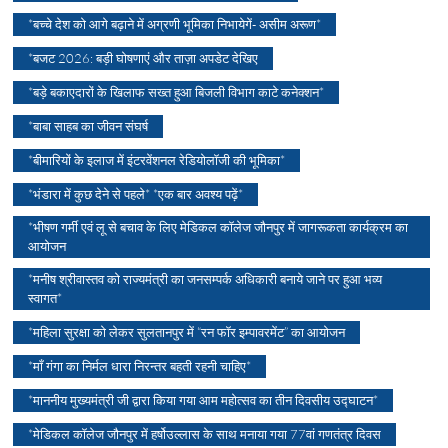
*बच्चे देश को आगे बढ़ाने में अग्रणी भूमिका निभायेगें- असीम अरूण*
*बजट 2026: बड़ी घोषणाएं और ताज़ा अपडेट देखिए
*बड़े बकाएदारों के खिलाफ सख्त हुआ बिजली विभाग काटे कनेक्शन*
*बाबा साहब का जीवन संघर्ष
*बीमारियों के इलाज में इंटरवेंशनल रेडियोलॉजी की भूमिका*
*भंडारा में कुछ देने से पहले* *एक बार अवश्य पढ़ें*
*भीषण गर्मी एवं लू से बचाव के लिए मेडिकल कॉलेज जौनपुर में जागरूकता कार्यक्रम का
आयोजन
*मनीष श्रीवास्तव को राज्यमंत्री का जनसम्पर्क अधिकारी बनाये जाने पर हुआ भव्य
स्वागत*
*महिला सुरक्षा को लेकर सुलतानपुर में “रन फॉर इम्पावरमेंट” का आयोजन
*माँ गंगा का निर्मल धारा निरन्तर बहती रहनी चाहिए*
*माननीय मुख्यमंत्री जी द्वारा किया गया आम महोत्सव का तीन दिवसीय उद्घाटन*
*मेडिकल कॉलेज जौनपुर में हर्षोउल्लास के साथ मनाया गया 77वां गणतंत्र दिवस