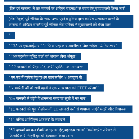
(वित्त एवं राजस्व) ने छठ महापर्व पर अप्रिय घटनाओं से बचाव हेतु एडवाइजरी किया जारी
(सेवानिवृत्त) पूर्व सैनिक के साथ उत्तर प्रदेश पुलिस द्वारा कारित अत्याचार करने के
सम्बन्ध में अखिल भारतीय पूर्व सैनिक सेवा परिषद ने मुख्यमंत्री को भेजा पत्र
*
* *33 पर एफआईआर;* *माफिया पत्रकार अवनीश दीक्षित सहित 14 गिरफ्तार*
* *अब प्रत्येक यूनिट वालों को लगाना होगा अंगूठा*
* 22 जनवरी को पीएम मोदी करेंगे प्रतिमा का अनावरण
* एम.एड.में प्रवेश हेतु प्रथम काउंसलिंग 9 अक्टूबर से
**रायबरेली की दो सगी बहनों ने एक साथ पास की CTET परीक्षा**
*06 जनवरी से बढ़ेंगे विधानसभा मतदाता सूची में नए नाम*
*11 फरवरी को यूपी रोडवेज की 10 लग्जरी बसों से अयोध्या जाएंगे मंत्री और विधायक*
*11 वरिष्ठ आईपीएस अफसरों के तबादले
*50 कृषकों का दल शैक्षणिक भ्रमण हेतु बहराइच रवाना* *कलेक्ट्रेट परिसर से
जिलाधिकारी ने हरी झण्डी दिखाकर किया रवाना