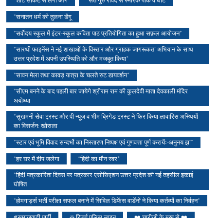
*सनातन धर्म की तुलना डेंगू
*सर्वोदय स्कूल में इंटर-स्कूल कविता पाठ प्रतियोगिता का हुआ सफ़ल आयोजन*
*सारथी फाइनेंस ने नई शाखाओं के विस्तार और ग्राहक जागरूकता अभियान के साथ
उत्तर प्रदेश में अपनी उपस्थिति को और मजबूत किया*
*सावन मेला तथा कावड़ यात्रा के चलते रुट डायवर्शन*
*सीएम बनने के बाद पहली बार जायेगे श्रीराम राम की कुलदेवी माता देवकाली मंदिर
अयोध्या
*सुखमनी सेवा ट्रस्ट और पी न्यूज़ व भीम ब्रिगेड ट्रस्ट ने फिर किया लावारिस अस्थियों
का विसर्जन: खोसला
*स्टार एवं भूमि विवाद सन्दर्भो का निस्तारण निष्पक्ष एवं गुणवत्ता पूर्ण करायेंः-अनुनय झा*
*हर घर में दीप जलेगा
*हिंदी का मौन स्वर*
*हिंदी पत्रकारिता दिवस पर पत्रकार एसोसिएशन उत्तर प्रदेश की नई तहसील इकाई
घोषित
*होमगार्ड्स भर्ती परीक्षा सफल बनाने में सिविल डिफेंस वार्डेनों ने किया कर्तव्यों का निर्वहन*
#समाजवादी पार्टी
❇️ रिजर्व पुलिस लाइन
❤️ चारीजी के मुख से ❤️