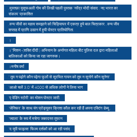
.मुस्तफ़ा युसूफअली गोम की लिखी पहली पुस्तक 'नरेंद्र मोदी संवाद : नए भारत का
संकल्प' प्रकाशित
.वन्य जीवों का महत्व समझाने को चिड़ियाघर में एकत्र हुये बाल चित्रकार. .वन्य जीव
सप्ताह में प्राणि उद्यान में हुयी पोस्टर प्रतियोगिता.
।
।*मिशन -(शक्ति दीदी ) अभियान के अर्न्तगत महिला बीट पुलिस दल द्वारा महिलाओं
बालिकाओं को किया जा रहा जागरुक।
।मनीष वर्मा
' तुम न पढ़ोगे कौन पढ़ेगा फूलों से सुरभित गायन को तुम न सुनोगे कौन सुनेगा'
'आओ चलें 3.0' में 4000 से अधिक लोगों ने लिया भाग
'ए वेडिंग स्टोरी' का मोशन पोस्टर जारी.
'जेनिफर' के साथ यंग प्रोड्यूसर क्रिशा कौल कर रही हैं अपना एक्टिंग डेब्यू .
'ज्वाला' के रूप में मचेगा जबरदस्त तूफान
'द यूपी फाइल्स' फिल्म दर्शकों को आ रही पसंद