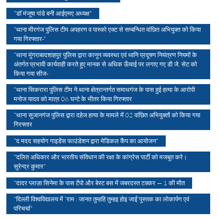
*डॉ मंजूषा पांडे बनी आईएमए अध्यक्ष*
*थाना मीरगंज पुलिस टीम अपहरण व पास्को एक्ट से सम्बन्धित वांछित अभियुक्त को किया
गया गिरफ्तार-*
*थाना मुंगराबादशाहपुर पुलिस द्वारा कानून व्यवस्था एवं ध्वनि प्रदूषण नियंत्रण नियमों के
अंतर्गत प्रभावी कार्यवाही करते हुए मानक से अधिक ऊँचाई पर लगाए गए डी.जे. सेट को
किया गया सीज-
*थाना सिकरारा पुलिस टीम ने थाना क्षेत्रान्तर्गत समाधगंज के पास हुई हत्या के आरोपी
मनोज यादव को मात्र 06 घन्टे के भीतर किया गिरफ्तार
*थाना सुजानगंज पुलिस द्वारा दहेज हत्या के मामले में 02 वांछित अभियुक्तों को किया गया
गिरफ्तार
*द मदद सहयोग गाइडेंस फाउंडेशन द्वारा मेडिकल कैंप का आयोजन*
*दलित अधिकार और भारतीय संविधान की रक्षा के कांग्रेस पार्टी को मजबूत करे।
सुरेन्द्र कुमार*
*दादर प्लाज़ा सिनेमा के पास टेंपो और बेस्ट बस में जबरदस्त टक्कर — 1 की मौत
*दिल्ली विश्वविद्यालय में “राम : जानत तुम्हहि तुम्हइ होइ जाई”पुस्तक का लोकार्पण एवं
परिचर्चा*