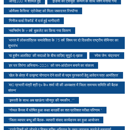
‘आरई100’ में शामिल हुई
‘इंडिया की एसयूवी’ कैम्पेन के साथ जश्न मनाया गया
‘ओमैक्स कैसिया’ प्रोजेक्ट को मिला जबरदस्त रिस्पॉन्स
‘गिनीज वर्ल्ड रिकॉर्ड’ में दर्ज हुई भागीदारी
‘नवनिर्माण के 9 वर्ष’ बुकलेट का किया गया वितरण
‘भारत में लोकतांत्रिक समावेशिता के 75 वर्ष’ विषय पर दो दिवसीय राष्ट्रीय सेमिनार का
शुभारंभ
‘या हुसैन अलविदा’ की सदाओं के बीच ताज़िए सुपुर्द-ए-ख़ाक
‘स्पेस जेन: चंद्रयान’
‘हर घर तिरंगा अभियान–2026’ को जन-आंदोलन बनाने का संकल्प
’खेल के क्षेत्र में उत्कृष्ट योगदान देने वालों से पद्म पुरस्कारों हेतु आवेदन पत्र आमंत्रित’
’मा0 प्रभारी मंत्री श्री ए० के० शर्मा जी की अध्यक्षता में जिला समन्वय समिति की बैठक
संपन्न’
"इमरती के साथ अब खाऊंगा जौनपुर की नमकीन..."*
"गोयल कैंपस में घोषित हुआ कक्षा बारहवीं का शत प्रतिशत परीक्षा परिणाम "
"जिला व्यापार बन्धु की बैठक- व्यापारी संवाद कार्यक्रम का हुआ आयोजन
"टूटते रिश्तों को जोड़ने व मिशन शक्ति अभियान के तहत जागरुक करने मे महत्वपूर्ण