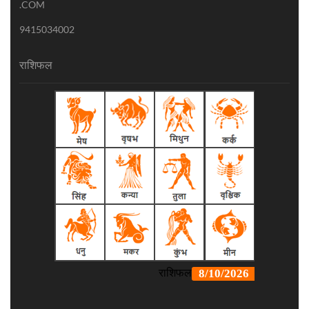
.COM
9415034002
राशिफल