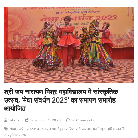
t
o
n
श्री जय नारायण मिश्र महाविद्यालय में सांस्कृतिक
उत्सव, ‘मेघा संवर्धन 2023’ का समापन समारोह
आयोजित
SafalSri
November 5, 2023
No Comments
'मेघा संवर्धन 2023' का समापन समारोह आयोजित
श्री जय नारायण मिश्र महाविद्यालय में
सांस्कृतिक उत्सव