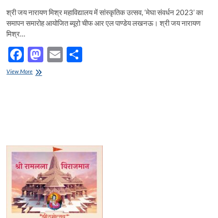
श्री जय नारायण मिश्र महाविद्यालय में सांस्कृतिक उत्सव, ‘मेघा संवर्धन 2023’ का
समापन समारोह आयोजित ब्यूरो चीफ आर एल पाण्डेय लखनऊ। श्री जय नारायण
मिश्र…
F
M
E
S
ac
as
m
h
श्री
View More
e
जय
to
ail
ar
नारायण
b
d
e
मिश्र
महाविद्यालय
o
o
में
सांस्कृतिक
o
n
उत्सव,
‘मेघा
k
संवर्धन
2023’
का
समापन
समारोह
आयोजित