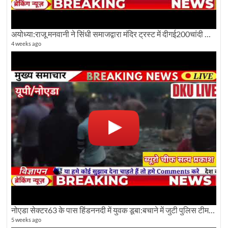
अयोध्या:राजू मनवानी ने सिंधी समाजद्वारा मंदिर ट्रस्ट में दीगई200चांदी की ईंटों पर सवाल का किया विरोध
4 weeks ago
नोएडा सेक्टर63 के पास हिंडननदी में युवक डूबा:बचाने में जुटी पुलिस टीम: देखिए पूरी ग्राउंड रिपोर्टिंग
5 weeks ago