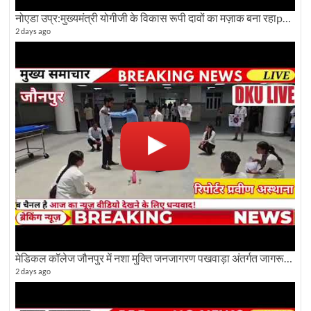
नोएडा उप्र:मुख्यमंत्री योगीजी के विकास रूपी दावों का मज़ाक बना रहाpwdविभाग:देखे ग्राउण्ड रिपोर्टिंग
2 days ago
मेडिकल कॉलेज जौनपुर में नशा मुक्ति जनजागरण पखवाड़ा अंतर्गत जागरूकता कार्यक्रम आयोजित
2 days ago