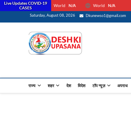
Live Updates COVID-19
World
N/A
World
N/A
CASES
स
Saturday, August 08, 2026
Dkunewso1@gmail.com
Desh Ki 
ALL HINDI NEWS,UP HINDI
राज्य
शहर
देश
विदेश
टॉप न्यूज़
अपराध