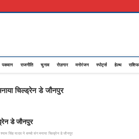
री नौकरी
Advertise With Us
About Us
Contact Us
Privacy Policy
Upasana
I NEWS,RASHTRIYA NEWS,VIDESH NEWS,
पकवान
राजनीति
चुनाव
रोज़गार
मनोरंजन
स्पोर्ट्स
हेल्थ
राशि
मनाया चिल्ड्रेन डे जौनपुर
्रेन डे जौनपुर
श्याम सिंह यादव ने बच्चो संग मनाया चिल्ड्रेन डे जौनपुर