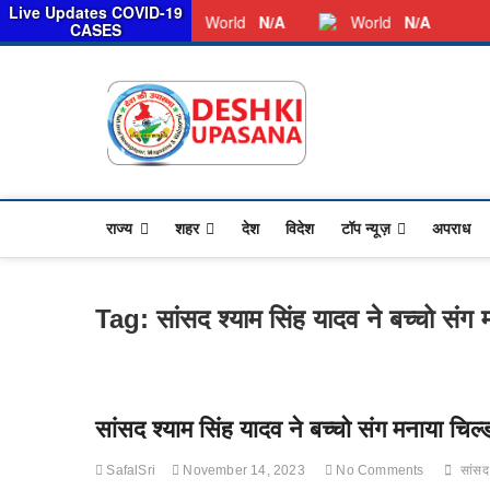
सरका
Live Updates COVID-19
Friday, August 07, 2026
Dkunewso1@gmail.com
World
N/A
World
N/A
CASES
Desh Ki 
ALL HINDI NEWS,UP HIND
राज्य
शहर
देश
विदेश
टॉप न्यूज़
अपराध
Tag:
सांसद श्याम सिंह यादव ने बच्चो संग 
सांसद श्याम सिंह यादव ने बच्चो संग मनाया चिल्ड
SafalSri
November 14, 2023
No Comments
सांसद 