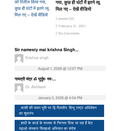
गया, कुछ ही घंटों में इतने व्यू
मिल गए – देखें वीडियो
deshki123
February 21, 2021
No Comments
Sir namesty mai krishna Singh...
Krishna singh
August 1, 2026 @ 12:07 PM
गायत्री मंत्र ॐ भूर्भुवः स्वः...
Dr. Akhilesh
January 3, 2026 @ 4:04 PM
_काशी की पावन भूमि पर द्वि-दिवसीय ‘हिन्दू राष्ट्र अधिवेशन
का शुभारंभ
_शादी के कार्ड के माध्यम से निरन्तर दिया जा रहा हैं बेटा
पढ़ाओ-संस्कार सिखाओ अभियान का संदेश