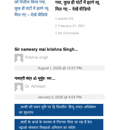
गया, कुछ ही घंटों में इतने व्यू
मिल गए – देखें वीडियो
deshki123
February 21, 2021
No Comments
Sir namesty mai krishna Singh...
Krishna singh
August 1, 2026 @ 12:07 PM
गायत्री मंत्र ॐ भूर्भुवः स्वः...
Dr. Akhilesh
January 3, 2026 @ 4:04 PM
_काशी की पावन भूमि पर द्वि-दिवसीय ‘हिन्दू राष्ट्र अधिवेशन
का शुभारंभ
_शादी के कार्ड के माध्यम से निरन्तर दिया जा रहा हैं बेटा
पढ़ाओ-संस्कार सिखाओ अभियान का संदेश