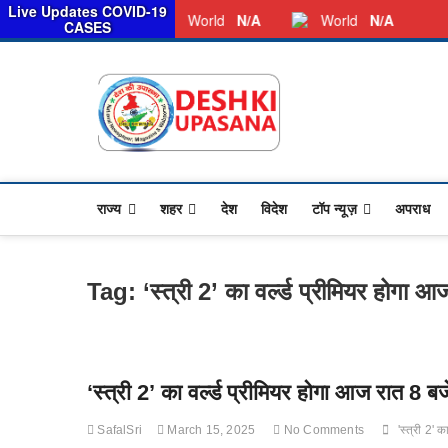
सरका
Live Updates COVID-19
Friday, August 07, 2026
Dkunewso1@gmail.com
World
N/A
World
N/A
CASES
Desh Ki 
ALL HINDI NEWS,UP HIND
राज्य
शहर
देश
विदेश
टॉप न्यूज़
अपराध
Tag:
‘स्त्री 2’ का वर्ल्ड प्रीमियर होगा 
‘स्त्री 2’ का वर्ल्ड प्रीमियर होगा आज रात 8 ब
SafalSri
March 15, 2025
No Comments
'स्त्री 2' 