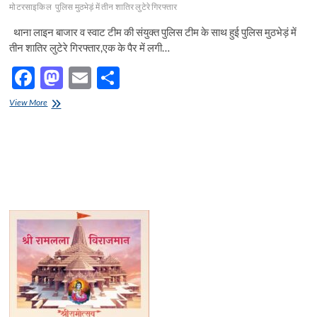
मोटरसाइकिल
पुलिस मुठभेड़ं में तीन शातिर लुटेरे गिरफ्तार
थाना लाइन बाजार व स्वाट टीम की संयुक्त पुलिस टीम के साथ हुई पुलिस मुठभेड़ं में
तीन शातिर लुटेरे गिरफ्तार,एक के पैर में लगी…
F
M
E
S
ac
as
m
h
पुलिस
View More
e
मुठभेड़ं
to
ail
ar
में
b
d
e
तीन
शातिर
o
o
लुटेरे
गिरफ्तार,क
o
n
मोटरसाइकिल,
01
k
पिस्टल
32
बोर
मय
02
जिन्दा
कारतूस,
02