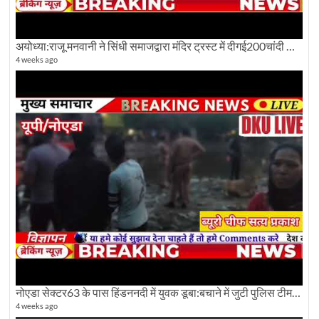
अयोध्या:राजू मनवानी ने सिंधी समाजद्वारा मंदिर ट्रस्ट में दीगई200चांदी की ईंटों पर सवाल का किया विरोध
4 weeks ago
नोएडा सेक्टर63 के पास हिंडननदी में युवक डूबा:बचाने में जुटी पुलिस टीम: देखिए पूरी ग्राउंड रिपोर्टिंग
4 weeks ago