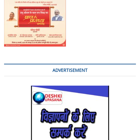
तमंचा
315
बोर
मय
कारतूस
बरामद-
ADVERTISEMENT