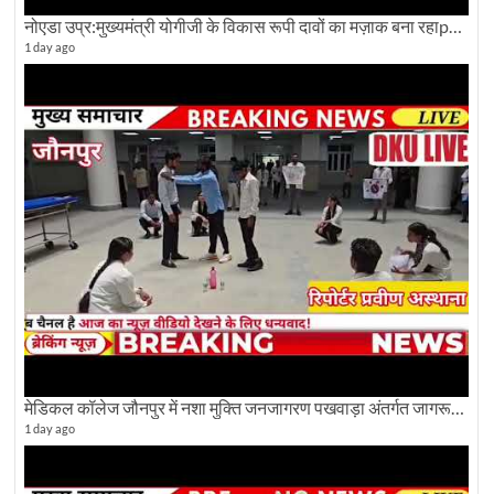
नोएडा उप्र:मुख्यमंत्री योगीजी के विकास रूपी दावों का मज़ाक बना रहाpwdविभाग:देखे ग्राउण्ड रिपोर्टिंग
1 day ago
मेडिकल कॉलेज जौनपुर में नशा मुक्ति जनजागरण पखवाड़ा अंतर्गत जागरूकता कार्यक्रम आयोजित
1 day ago