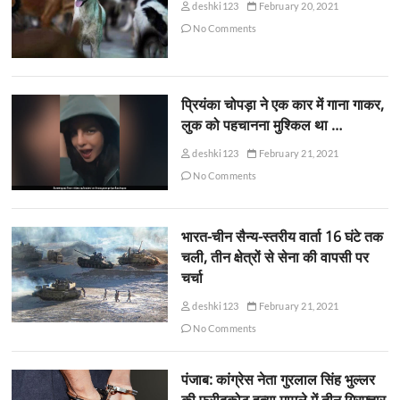
deshki123
February 20, 2021
No Comments
प्रियंका चोपड़ा ने एक कार में गाना गाकर,
लुक को पहचानना मुश्किल था …
deshki123
February 21, 2021
No Comments
भारत-चीन सैन्य-स्तरीय वार्ता 16 घंटे तक
चली, तीन क्षेत्रों से सेना की वापसी पर
चर्चा
deshki123
February 21, 2021
No Comments
पंजाब: कांग्रेस नेता गुरलाल सिंह भुल्लर
की फरीदकोट हत्या मामले में तीन गिरफ्तार