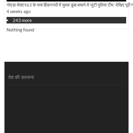
नोएडा सेक्टर63 के पास हिंडननदी में युवक डूबा:बचाने में जुटी पुलिस टीम: देखिए पूरी ग्र
4 weeks ago
243 more
Nothing found
देश की उपासना