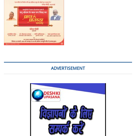
खरीदा
हुआ
01
ऑटो,
चोरी
का
उपकरण
सहित
नगदी
बरामद-
ADVERTISEMENT