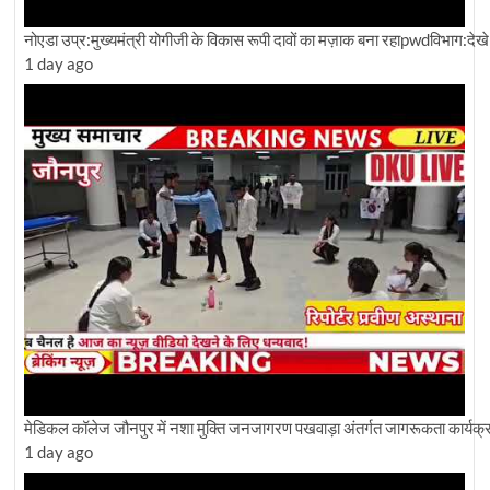
नोएडा उप्र:मुख्यमंत्री योगीजी के विकास रूपी दावों का मज़ाक बना रहाpwdविभाग:देखे ग्
1 day ago
मेडिकल कॉलेज जौनपुर में नशा मुक्ति जनजागरण पखवाड़ा अंतर्गत जागरूकता कार्य
1 day ago