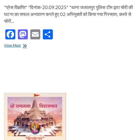
*प्रेस विज्ञप्ति* *दिनांक-20.09.2025* *थाना जलालपुर पुलिस टीम द्वारा चोरी की
घटना का सफल अनावरण करते हुए 02 अभियुक्तों को किया गया गिरफ्तार, कब्जे से
चोरी…
F
M
E
S
ac
as
m
h
02
View More
e
अभियुक्तों
to
ail
ar
को
b
d
e
किया
गया
o
o
गिरफ्तार,
कब्जे
o
n
से
चोरी
k
के
सामान
के
विक्रय
से
प्राप्त
पैसे
से