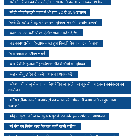
*प्रोस्टेट कैंसर को लेकर मेदांता अस्पताल ने चलाया जागरूकता अभियान*
*प्लेटो की रजिस्ट्री कराने में भी होगा 20 से 30% इजाफा
*बच्चे देश को आगे बढ़ाने में अग्रणी भूमिका निभायेगें- असीम अरूण*
*बजट 2026: बड़ी घोषणाएं और ताज़ा अपडेट देखिए
*बड़े बकाएदारों के खिलाफ सख्त हुआ बिजली विभाग काटे कनेक्शन*
*बाबा साहब का जीवन संघर्ष
*बीमारियों के इलाज में इंटरवेंशनल रेडियोलॉजी की भूमिका*
*भंडारा में कुछ देने से पहले* *एक बार अवश्य पढ़ें*
*भीषण गर्मी एवं लू से बचाव के लिए मेडिकल कॉलेज जौनपुर में जागरूकता कार्यक्रम का
आयोजन
*मनीष श्रीवास्तव को राज्यमंत्री का जनसम्पर्क अधिकारी बनाये जाने पर हुआ भव्य
स्वागत*
*महिला सुरक्षा को लेकर सुलतानपुर में “रन फॉर इम्पावरमेंट” का आयोजन
*माँ गंगा का निर्मल धारा निरन्तर बहती रहनी चाहिए*