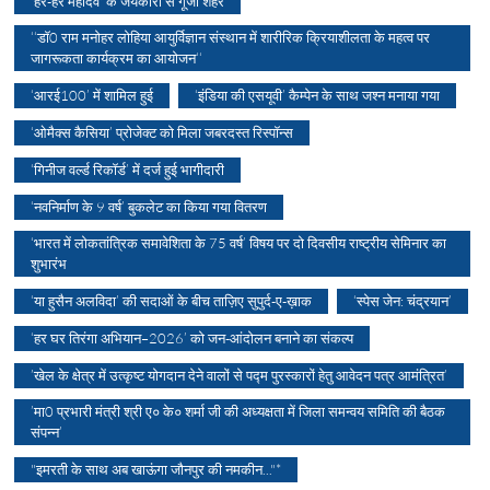
'हर-हर महादेव' के जयकारों से गूंजा शहर
‘‘डॉ0 राम मनोहर लोहिया आयुर्विज्ञान संस्थान में शारीरिक क्रियाशीलता के महत्व पर
जागरूकता कार्यक्रम का आयोजन‘‘
‘आरई100’ में शामिल हुई
‘इंडिया की एसयूवी’ कैम्पेन के साथ जश्न मनाया गया
‘ओमैक्स कैसिया’ प्रोजेक्ट को मिला जबरदस्त रिस्पॉन्स
‘गिनीज वर्ल्ड रिकॉर्ड’ में दर्ज हुई भागीदारी
‘नवनिर्माण के 9 वर्ष’ बुकलेट का किया गया वितरण
‘भारत में लोकतांत्रिक समावेशिता के 75 वर्ष’ विषय पर दो दिवसीय राष्ट्रीय सेमिनार का
शुभारंभ
‘या हुसैन अलविदा’ की सदाओं के बीच ताज़िए सुपुर्द-ए-ख़ाक
‘स्पेस जेन: चंद्रयान’
‘हर घर तिरंगा अभियान–2026’ को जन-आंदोलन बनाने का संकल्प
’खेल के क्षेत्र में उत्कृष्ट योगदान देने वालों से पद्म पुरस्कारों हेतु आवेदन पत्र आमंत्रित’
’मा0 प्रभारी मंत्री श्री ए० के० शर्मा जी की अध्यक्षता में जिला समन्वय समिति की बैठक
संपन्न’
"इमरती के साथ अब खाऊंगा जौनपुर की नमकीन..."*