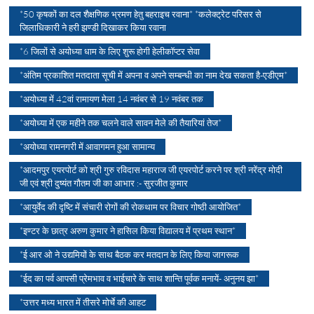
*50 कृषकों का दल शैक्षणिक भ्रमण हेतु बहराइच रवाना* *कलेक्ट्रेट परिसर से
जिलाधिकारी ने हरी झण्डी दिखाकर किया रवाना
*6 जिलों से अयोध्या धाम के लिए शुरू होगी हेलीकॉप्टर सेवा
*अंतिम प्रकाशित मतदाता सूची में अपना व अपने सम्बन्धी का नाम देख सकता है-एडीएम*
*अयोध्या में 42वां रामायण मेला 14 नवंबर से 19 नवंबर तक
*अयोध्या में एक महीने तक चलने वाले सावन मेले की तैयारियां तेज*
*अयोध्या रामनगरी में आवागमन हुआ सामान्य
*आदमपुर एयरपोर्ट को श्री गुरु रविदास महाराज जी एयरपोर्ट करने पर श्री नरेंद्र मोदी
जी एवं श्री दुष्यंत गौतम जी का आभार :- सुरजीत कुमार
*आयुर्वेद की दृष्टि में संचारी रोगों की रोकथाम पर विचार गोष्ठी आयोजित*
*इण्टर के छात्र अरुण कुमार ने हासिल किया विद्यालय में प्रथम स्थान*
*ई आर ओ ने उद्यमियों के साथ बैठक कर मतदान के लिए किया जागरूक
*ईद का पर्व आपसी प्रेमभाव व भाईचारे के साथ शान्ति पूर्वक मनायें- अनुनय झा*
*उत्तर मध्य भारत में तीसरे मोर्चे की आहट