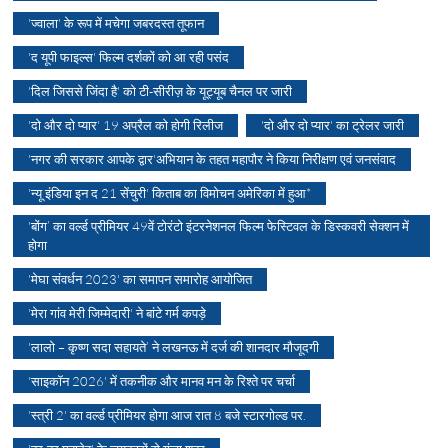
'ज्वाला' के रूप में मचेगा जबरदस्त तूफान
'द यूपी फाइल्स' फिल्म दर्शकों को आ रही पसंद
'दिल जिससे जिंदा है' को टी-सीरीज़ के यूट्यूब चैनल पर जारी
'दो और दो प्यार' 19 अप्रैल को होगी रिलीज
'दो और दो प्यार' का ट्रेलर जारी
'नगर की सरकार आपके द्वार'अभियान के तहत महापौर ने किया निरीक्षण एवं जनसंवाद
'न्यू इंडिया इन द 21 सेंचुरी' किताब का विमोचन अमेरिका में हुआ*
'बोंग’ का वर्ल्ड प्रीमियर 49वें टोरंटो इंटरनेशनल फिल्म फेस्टिवल के डिस्कवरी सेक्शन में
होगा
'मेघा संवर्धन 2023' का समापन समारोह आयोजित
'मेरा गांव मेरी जिम्मेदारी' ने बांटे गर्म कपड़े
'लालो – कृष्ण सदा सहायते’ ने लखनऊ में दर्ज की शानदार मौजूदगी
'साइकॉन 2026' में तकनीक और मानव मन के रिश्ते पर चर्चा
'स्त्री 2' का वर्ल्ड प्रीमियर होगा आज रात 8 बजे स्टारगोल्ड पर.