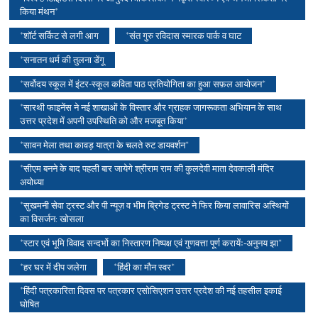
किया मंथन*
*शॉर्ट सर्किट से लगी आग
*संत गुरु रविदास स्मारक पार्क व घाट
*सनातन धर्म की तुलना डेंगू
*सर्वोदय स्कूल में इंटर-स्कूल कविता पाठ प्रतियोगिता का हुआ सफ़ल आयोजन*
*सारथी फाइनेंस ने नई शाखाओं के विस्तार और ग्राहक जागरूकता अभियान के साथ
उत्तर प्रदेश में अपनी उपस्थिति को और मजबूत किया*
*सावन मेला तथा कावड़ यात्रा के चलते रुट डायवर्शन*
*सीएम बनने के बाद पहली बार जायेगे श्रीराम राम की कुलदेवी माता देवकाली मंदिर
अयोध्या
*सुखमनी सेवा ट्रस्ट और पी न्यूज़ व भीम ब्रिगेड ट्रस्ट ने फिर किया लावारिस अस्थियों
का विसर्जन: खोसला
*स्टार एवं भूमि विवाद सन्दर्भो का निस्तारण निष्पक्ष एवं गुणवत्ता पूर्ण करायेंः-अनुनय झा*
*हर घर में दीप जलेगा
*हिंदी का मौन स्वर*
*हिंदी पत्रकारिता दिवस पर पत्रकार एसोसिएशन उत्तर प्रदेश की नई तहसील इकाई
घोषित