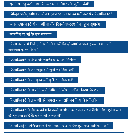
*ग्रामीण लघु उद्योग स्थापित कर आत्म निर्भर बने- सुनीता देवी*
*चिन्हित अति कुपोषित बच्चों को एनआरसी पर अवश्य भर्ती करायें:- जिलाधिकारी*
*जन कल्याणकारी योजनाओं पर तीन दिवसीय प्रदर्शनी का हुआ शुभारंभ*
*जन्मदिन पर 'माँ के नाम रक्तदान'
*जिला उन्नाव में विनोद गौतम के नेतृत्व में सैकड़ों लोगों ने आजाद समाज पार्टी की
सदस्यता ग्रहण किया*
*जिलाधिकारी ने किया पोस्टमार्टम हाउस का निरीक्षण
*जिलाधिकारी ने जन सनुवाई में सुनी 81 शिकायतें*
*जिलाधिकारी ने जनसुनवाई में सुनी 75 शिकायतें*
*जिलाधिकारी ने नगर निगम के विभिन्न निर्माण कार्याें का किया निरीक्षण*
*जिलाधिकारी ने लाभार्थी को आपदा राहत राशि का किया चेक वितरित*
*जिलाधिकारी ने शिक्षक की भांति बच्चों से गणित के सवाल लगवायें और शिक्षा एवं भोजन
की गुणवत्ता आदि के बारे में ली जानकारी*
*जी जी आई सी इन्दिरानगर में भव्य स्तर पर आयोजित हुआ पंख- करियर मेला*