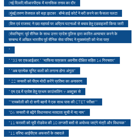
(नई दिल्ली)सीआरपीएफ में मानसिक तनाव का दौर
(मुंबई)तरुण तेजपाल को बड़ा झटका : बॉम्बे हाई कोर्ट ने बरी करने का फैसला पलटा
(वित्त एवं राजस्व) ने छठ महापर्व पर अप्रिय घटनाओं से बचाव हेतु एडवाइजरी किया जारी
(सेवानिवृत्त) पूर्व सैनिक के साथ उत्तर प्रदेश पुलिस द्वारा कारित अत्याचार करने के
सम्बन्ध में अखिल भारतीय पूर्व सैनिक सेवा परिषद ने मुख्यमंत्री को भेजा पत्र
*
* *33 पर एफआईआर;* *माफिया पत्रकार अवनीश दीक्षित सहित 14 गिरफ्तार*
* *अब प्रत्येक यूनिट वालों को लगाना होगा अंगूठा*
* 22 जनवरी को पीएम मोदी करेंगे प्रतिमा का अनावरण
* एम.एड.में प्रवेश हेतु प्रथम काउंसलिंग 9 अक्टूबर से
**रायबरेली की दो सगी बहनों ने एक साथ पास की CTET परीक्षा**
*06 जनवरी से बढ़ेंगे विधानसभा मतदाता सूची में नए नाम*
*11 फरवरी को यूपी रोडवेज की 10 लग्जरी बसों से अयोध्या जाएंगे मंत्री और विधायक*
*11 वरिष्ठ आईपीएस अफसरों के तबादले