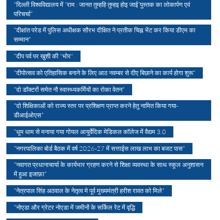
*दिल्ली विश्वविद्यालय में “राम : जानत तुम्हहि तुम्हइ होइ जाई”पुस्तक का लोकार्पण एवं
परिचर्चा*
*दीक्षांत परेड में पुलिस अधीक्षक सौरभ दीक्षित ने प्रतीक चिह्न भेंट कर किया डीएम का
सम्मान*
*दीप पर्व पर खुशी की "भोर"
*दीपोत्सव को एतिहासिक बनाने के लिए आठ नवम्बर से दीए बिछाने का कार्य होगा शुरू*
*दो डॉक्टरों समेत नौ स्वास्थ्यकर्मियों का रोका वेतन*
*दो शिक्षिकाओं को राज्य स्तर पर प्रशिक्षण प्राप्त करने हेतु नामित किया गया-
डीआईओएस*
*धूम धाम से मनाया गया गोयल आयुर्वेदिक मेडिकल कॉलेज में वैद्यम 3.0
*नगरपालिका बोर्ड बैठक में वर्ष 2026-27 में सत्ताईस लाख लाभ का बजट पास*
*नवागत प्रधानाचार्या के कार्यभार ग्रहण करने से शिक्षा व्यवस्था के साथ स्कूल अनुशासन
में हुआ इजाफ़ा*
*नेत्रपाल सिंह अठवाल के नेतृत्व मे पूर्व मुख्यमंत्री हरीश रावत को मिले*
*नोएडा और ग्रेटर नोएडा में जमीनों के सर्किल रेट में वृद्धि