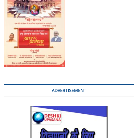
अर्न्तप्रान्तीय
अभियुक्तो
को
किया
गया
गिरफ्तार:
कब्जे
से
01
लैपटाप,
04
मोबाइल,
05
बैंक
पासबुक,
09
ADVERTISEMENT
बैंक
एटीएम
कार्ड,
02
आधार
कार्ड,
जामा
तलाशी