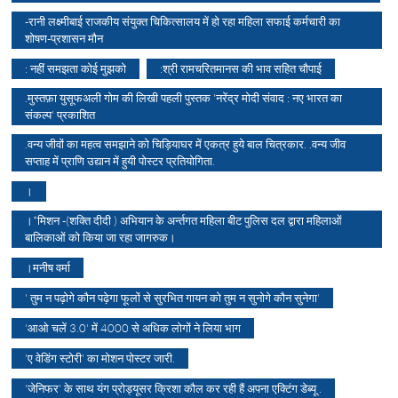
-रानी लक्ष्मीबाई राजकीय संयुक्त चिकित्सालय में हो रहा महिला सफाई कर्मचारी का
शोषण-प्रशासन मौन
: नहीं समझता कोई मुझको
:श्री रामचरितमानस की भाव सहित चौपाई
.मुस्तफ़ा युसूफअली गोम की लिखी पहली पुस्तक 'नरेंद्र मोदी संवाद : नए भारत का
संकल्प' प्रकाशित
.वन्य जीवों का महत्व समझाने को चिड़ियाघर में एकत्र हुये बाल चित्रकार. .वन्य जीव
सप्ताह में प्राणि उद्यान में हुयी पोस्टर प्रतियोगिता.
।
।*मिशन -(शक्ति दीदी ) अभियान के अर्न्तगत महिला बीट पुलिस दल द्वारा महिलाओं
बालिकाओं को किया जा रहा जागरुक।
।मनीष वर्मा
' तुम न पढ़ोगे कौन पढ़ेगा फूलों से सुरभित गायन को तुम न सुनोगे कौन सुनेगा'
'आओ चलें 3.0' में 4000 से अधिक लोगों ने लिया भाग
'ए वेडिंग स्टोरी' का मोशन पोस्टर जारी.
'जेनिफर' के साथ यंग प्रोड्यूसर क्रिशा कौल कर रही हैं अपना एक्टिंग डेब्यू .