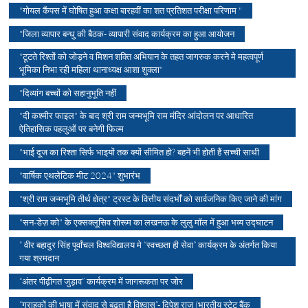
"गोयल कैंपस में घोषित हुआ कक्षा बारहवीं का शत प्रतिशत परीक्षा परिणाम "
"जिला व्यापार बन्धु की बैठक- व्यापारी संवाद कार्यक्रम का हुआ आयोजन
"टूटते रिश्तों को जोड़ने व मिशन शक्ति अभियान के तहत जागरुक करने मे महत्वपूर्ण
भूमिका निभा रही महिला थानाध्यक्ष आशा शुक्ला"
"दिव्यांग बच्चों को सहानुभूति नहीं
"दी कश्मीर फाइल" के बाद श्री राम जन्मभूमि राम मंदिर आंदोलन पर आधारित
ऐतिहासिक पहलुओं पर बनेगी फिल्म
"भाई दूज का रिश्ता सिर्फ भाइयों तक क्यों सीमित हो? बहनें भी होती हैं सच्ची साथी
"वार्षिक एथलेटिक मीट 2024" शुभारंभ
"श्री राम जन्मभूमि तीर्थ क्षेत्र" ट्रस्ट के वित्तीय संदर्भों को सार्वजनिक किए जाने की मांग
"सन-डेज़ को" के एक्सक्लूसिव शोरूम का लखनऊ के लुलु मॉल में हुआ भव्य उद्घाटन
“ वीर बहादुर सिंह पूर्वांचल विश्वविद्यालय मे “स्वच्छता ही सेवा” कार्यक्रम के अंतर्गत किया
गया श्रमदान
“अंतर पीढ़ीगत जुड़ाव” कार्यक्रम में जागरूकता पर जोर
“ग्राहकों की भाषा में संवाद से बढ़ता है विश्वास”- दिपेश राज (भारतीय स्टेट बैंक