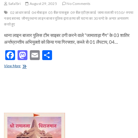
SafalSri
August 29, 2025
No Comments
02 आधार कार्ड
04 मोबाइल
05 बैंक पासबुक
09 बैंक एटीएम कार्ड
जामा तलाशी 9550/- रुपया
नकद बरामद
जौनपुरथाना लाइन बाजार पुलिस द्वारा हत्या की घटना का 30 घण्टे के अन्दर अनावरण
करते हुए
थाना लाइन बाजार पुलिस टीम साइबर ठगी करने वाले “जामाताड़ा गैंग” के 03 शातिर
अर्न्तप्रान्तीय अभियुक्तो को किया गया गिरफ्तार, कब्जे से 01 लैपटाप, 04…
F
M
E
S
ac
as
m
h
जौनपुर:थाना
View More
e
लाइन
to
ail
ar
बाजार
b
d
e
पुलिस
टीम
o
o
साइबर
ठगी
o
n
करने
वाले
k
“जामाताड़ा
गैंग”
के
03
शातिर