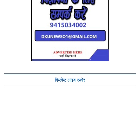
9550/-
रुपया
नकद
बरामद
क्रिकेट लाइव स्कोर