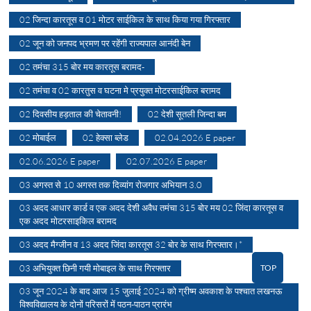
02 जिन्दा कारतूस व 01 मोटर साईकिल के साथ किया गया गिरफ्तार
02 जून को जनपद भ्रमण पर रहेंगी राज्यपाल आनंदी बेन
02 तमंचा 315 बोर मय कारतूस बरामद-
02 तमंचा व 02 कारतुस व घटना मे प्रयुक्त मोटरसाईकिल बरामद
02 दिवसीय हड़ताल की चेतावनी!
02 देशी सूतली जिन्दा बम
02 मोबाईल
02 हेक्सा ब्लेड
02.04.2026 E paper
02.06.2026 E paper
02.07.2026 E paper
03 अगस्त से 10 अगस्त तक दिव्यांग रोजगार अभियान 3.0
03 अदद आधार कार्ड व एक अदद देशी अवैध तमंचा 315 बोर मय 02 जिंदा कारतूस व
एक अदद मोटरसाइकिल बरामद
03 अदद मैग्जीन व 13 अदद जिंदा कारतूस 32 बोर के साथ गिरफ्तार।*
TOP
03 अभियुक्त छिनी गयी मोबाइल के साथ गिरफ्तार
03 जून 2024 के बाद आज 15 जुलाई 2024 को ग्रीष्म अवकाश के पश्चात लखनऊ
विश्वविद्यालय के दोनों परिसरों में पठन-पाठन प्रारंभ