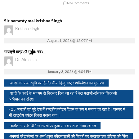
No Comments
Sir namesty mai krishna Singh...
Krishna singh
August 1, 2026 @ 12:07 PM
गायत्री मंत्र ॐ भूर्भुवः स्वः...
Dr. Akhilesh
January 3, 2026 @ 4:04 PM
_काशी की पावन भूमि पर द्वि-दिवसीय ‘हिन्दू राष्ट्र अधिवेशन का शुभारंभ
_शादी के कार्ड के माध्यम से निरन्तर दिया जा रहा हैं बेटा पढ़ाओ-संस्कार सिखाओ
अभियान का संदेश
- 25 जनवरी को पूरे देश में राष्ट्रीय पर्यटन दिवस के रूप में मनाया जा रहा है। जनपद में
भी राष्ट्रीय पर्यटन दिवस मनाया गया।
- बड़ौत नगर के विभिन्न रास्तों पर हुआ राम बारात का भव्य स्वागत
-कॉमर्स प्लेटफॉर्म्स पर अनधिकृत कीटनाशकों की बिक्री पर क्रॉपलाइफ इंडिया की चिंता