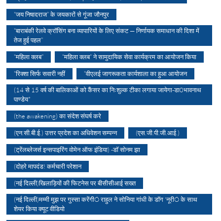
“जय निषादराज” के जयकारों से गूंजा जौनपुर
“बाराबंकी रेलवे क्रॉसिंग बना व्यापारियों के लिए संकट — निर्णायक समाधान की दिशा में
तेज हुई पहल”
“महिला क्लब”
“महिला क्लब” ने सामुदायिक सेवा कार्यक्रम का आयोजन किया
“रिक्शा सिर्फ सवारी नहीं
“वीएलई जागरूकता कार्यशाला का हुआ आयोजन
(14 से 15 वर्ष की बालिकाओं को कैंसर का निःशुल्क टीका लगाया जायेगा-डा0भावनाथ
पाण्डेय*
(the awakening) का संदेश संघर्ष करे
(एन.सी.बी.ई.) उत्तर प्रदेश का अधिवेशन सम्पन्न
(एस.जी.पी.जी.आई.)
(ट्रेंलब्लेजर्स इन्सपाइरिंग वोमेन ऑफ इंडिया) -डॉ सोनम झा
(दोहरे मापदंड! कर्मचारी परेशान
(नई दिल्ली)खिलाड़ियों की फिटनेस पर बीसीसीआई सख्त
(नई दिल्ली)मम्मी मुझ पर गुस्सा करेंगीÓ राहुल ने सोनिया गांधी के डॉग 'नूरीÓ के साथ
शेयर किया क्यूट वीडियो