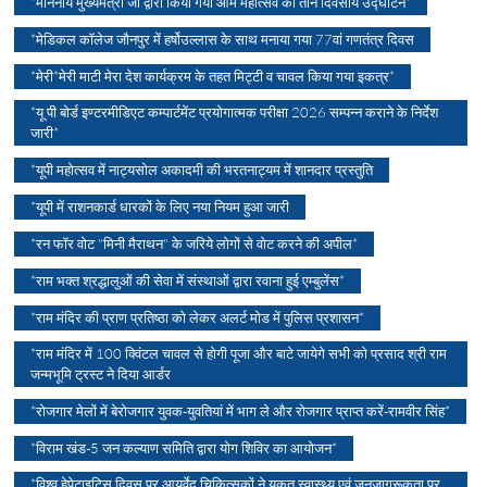
*माननीय मुख्यमंत्री जी द्वारा किया गया आम महोत्सव का तीन दिवसीय उद्घाटन*
*मेडिकल कॉलेज जौनपुर में हर्षोउल्लास के साथ मनाया गया 77वां गणतंत्र दिवस
*मेरी*मेरी माटी मेरा देश कार्यक्रम के तहत मिट्टी व चावल किया गया इकत्र*
*यू पी बोर्ड इण्टरमीडिएट कम्पार्टमेंट प्रयोगात्मक परीक्षा 2026 सम्पन्न कराने के निर्देश
जारी*
*यूपी महोत्सव में नाट्यसोल अकादमी की भरतनाट्यम में शानदार प्रस्तुति
*यूपी में राशनकार्ड धारकों के लिए नया नियम हुआ जारी
*रन फॉर वोट "मिनी मैराथन" के जरिये लोगों से वोट करने की अपील*
*राम भक्त श्रद्धालुओं की सेवा में संस्थाओं द्वारा रवाना हुई एम्बुलेंस*
*राम मंदिर की प्राण प्रतिष्ठा को लेकर अलर्ट मोड में पुलिस प्रशासन*
*राम मंदिर में 100 क्विंटल चावल से होगी पूजा और बाटे जायेगे सभी को प्रसाद श्री राम
जन्मभूमि ट्रस्ट ने दिया आर्डर
*रोजगार मेलों में बेरोजगार युवक-युवतियां में भाग ले और रोजगार प्राप्त करें-रामवीर सिंह*
*विराम खंड-5 जन कल्याण समिति द्वारा योग शिविर का आयोजन*
*विश्व हेपेटाइटिस दिवस पर आयुर्वेद चिकित्सकों ने यकृत स्वास्थ्य एवं जनजागरूकता पर