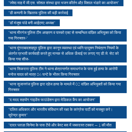
*ज्येष्ठ माह में जी.एस. सोशल संस्था द्वारा भजन कीर्तन औऱ विशाल भंडारे का आयोजन*
*डी कम्पनी के खिलाफ पुलिस की बड़ी कार्रवाई
*डॉ मंजूषा पांडे बनी आईएमए अध्यक्ष*
*थाना मीरगंज पुलिस टीम अपहरण व पास्को एक्ट से सम्बन्धित वांछित अभियुक्त को किया
गया गिरफ्तार-*
*थाना मुंगराबादशाहपुर पुलिस द्वारा कानून व्यवस्था एवं ध्वनि प्रदूषण नियंत्रण नियमों के
अंतर्गत प्रभावी कार्यवाही करते हुए मानक से अधिक ऊँचाई पर लगाए गए डी.जे. सेट को
किया गया सीज-
*थाना सिकरारा पुलिस टीम ने थाना क्षेत्रान्तर्गत समाधगंज के पास हुई हत्या के आरोपी
मनोज यादव को मात्र 06 घन्टे के भीतर किया गिरफ्तार
*थाना सुजानगंज पुलिस द्वारा दहेज हत्या के मामले में 02 वांछित अभियुक्तों को किया गया
गिरफ्तार
*द मदद सहयोग गाइडेंस फाउंडेशन द्वारा मेडिकल कैंप का आयोजन*
*दलित अधिकार और भारतीय संविधान की रक्षा के कांग्रेस पार्टी को मजबूत करे।
सुरेन्द्र कुमार*
*दादर प्लाज़ा सिनेमा के पास टेंपो और बेस्ट बस में जबरदस्त टक्कर — 1 की मौत